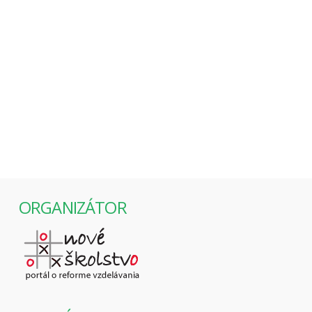
Odborníci sa v redakcii SME.sk stretli, aby
diskutovali o programovom vyhlásení vlády.
Kampaň Chceme vedieť viac zastupoval Peter Dráľ.
ORGANIZÁTOR