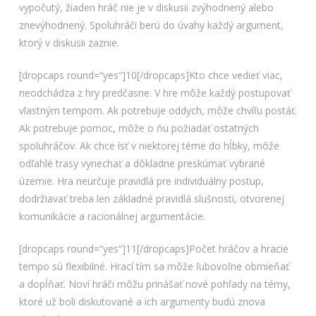
vypočutý, žiaden hráč nie je v diskusii zvýhodnený alebo
znevýhodnený. Spoluhráči berú do úvahy každý argument,
ktorý v diskusii zaznie.
[dropcaps round=“yes“]10[/dropcaps]Kto chce vedieť viac,
neodchádza z hry predčasne. V hre môže každý postupovať
vlastným tempom. Ak potrebuje oddych, môže chvíľu postáť.
Ak potrebuje pomoc, môže o ňu požiadať ostatných
spoluhráčov. Ak chce ísť v niektorej téme do hĺbky, môže
odľahlé trasy vynechať a dôkladne preskúmať vybrané
územie. Hra neurčuje pravidlá pre individuálny postup,
dodržiavať treba len základné pravidlá slušnosti, otvorenej
komunikácie a racionálnej argumentácie.
[dropcaps round=“yes“]11[/dropcaps]Počet hráčov a hracie
tempo sú flexibilné. Hrací tím sa môže ľubovoľne obmieňať
a dopĺňať. Noví hráči môžu prinášať nové pohľady na témy,
ktoré už boli diskutované a ich argumenty budú znova