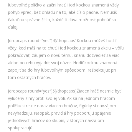
ľubovoľné políčko a začni hrať. Hod kockou znamená vždy
pohyb vpred, bez ohľadu na to, aké číslo padne. Nemusíš
čakať na správne číslo, každé ti dáva možnosť pohnúť sa
ďalej.
[dropcaps round=“yes“]4[/dropcaps]Kockou môžeš hodiť
vždy, keď máš na to chuť. Hod kockou znamená akciu – vôľu
pokračovať, záujem o novú tému, snahu dozvedieť sa viac
alebo potrebu vyjadriť svoj názor. Hodiť kockou znamená
zapojiť sa do hry ľubovoľným spôsobom, rešpektujúc pri
tom ostatných hráčov.
[dropcaps round=“yes“]5[/dropcaps]Žiaden hráč nesmie byť
vylúčený z hry proti svojej vôli. Ak sa na jednom hracom
políčku stretne naraz viacero hráčov, figúrky si navzájom
nevyhadzujú. Naopak, pravidlá hry podporujú spájanie
jednotlivých hráčov do skupín, v ktorých navzájom
spolupracujú.