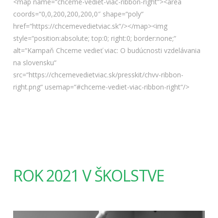
<map name=“chceme-vediet-viac-ribbon-right“><area
coords=“0,0,200,200,200,0″ shape=“poly“
href=“https://chcemevedietviac.sk“/></map><img
style=“position:absolute; top:0; right:0; border:none;“
alt=“Kampaň Chceme vedieť viac: O budúcnosti vzdelávania
na slovensku“
src=“https://chcemevedietviac.sk/presskit/chvv-ribbon-
right.png“ usemap=“#chceme-vediet-viac-ribbon-right“/>
ROK 2021 V ŠKOLSTVE