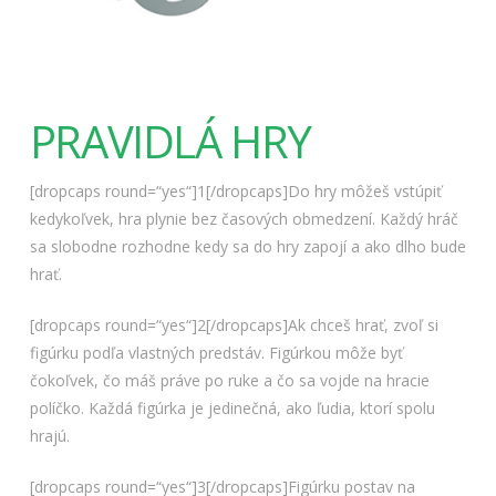
PRAVIDLÁ HRY
[dropcaps round=“yes“]1[/dropcaps]Do hry môžeš vstúpiť
kedykoľvek, hra plynie bez časových obmedzení. Každý hráč
sa slobodne rozhodne kedy sa do hry zapojí a ako dlho bude
hrať.
[dropcaps round=“yes“]2[/dropcaps]Ak chceš hrať, zvoľ si
figúrku podľa vlastných predstáv. Figúrkou môže byť
čokoľvek, čo máš práve po ruke a čo sa vojde na hracie
políčko. Každá figúrka je jedinečná, ako ľudia, ktorí spolu
hrajú.
[dropcaps round=“yes“]3[/dropcaps]Figúrku postav na