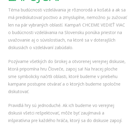
Téma budúcnosti vzdelávania je rôznorodá a košatá a ak sa
má prediskutovať poctivo a zmysluplne, nemožno ju zužovať
len na pár vybraných oblastí. Kampaň CHCEME VEDIEŤ VIAC
o budúcnosti vzdelávania na Slovensku ponúka priestor na
uvažovanie aj o súvislostiach, na ktoré sa v doterajších
diskusiách o vzdelávaní zabúdalo.
Pozývame všetkých do širokej a otvorenej verejnej diskusie,
ktorá pripomína hru Človeče, zapoj sa! Na hracej ploche
sme symbolicky načrtli oblasti, ktoré budeme v priebehu
kampane postupne otvárať a o ktorých budeme spoločne
diskutovať.
Pravidlá hry sú jednoduché. Ak ich budeme vo verejnej
diskusii všetci rešpektovať, môže byť zaujímavá a
inšpiratívna pre každého hráča, ktorý sa do diskusie zapojí.