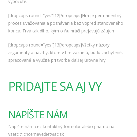
vypočuté.
[dropcaps round=“yes“]12[/dropcaps]Hra je permanentný
proces uvažovania a poznávania bez vopred stanoveného
konca. Trvá tak dlho, kým o ňu hráči prejavujú záujem.
[dropcaps round=“yes“]13[/dropcaps]Všetky názory,
argumenty a návrhy, ktoré v hre zaznejú, budú zachytené,
spracované a využité pri tvorbe ďalšej úrovne hry.
PRIDAJTE SA AJ VY
NAPÍŠTE NÁM
Napíšte nám cez kontaktný formulár alebo priamo na
vsetci@chcemevedietviac.sk