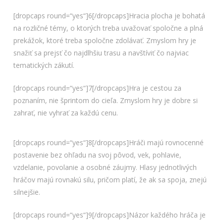
[dropcaps round=“yes“]6[/dropcaps]Hracia plocha je bohatá
na rozličné témy, o ktorých treba uvažovať spoločne a plná
prekážok, ktoré treba spoločne zdolávať. Zmyslom hry je
snažiť sa prejsť čo najdlhšiu trasu a navštíviť čo najviac
tematických zákutí.
[dropcaps round=“yes“]7[/dropcaps]Hra je cestou za
poznaním, nie šprintom do cieľa. Zmyslom hry je dobre si
zahrať, nie vyhrať za každú cenu.
[dropcaps round=“yes“]8[/dropcaps]Hráči majú rovnocenné
postavenie bez ohľadu na svoj pôvod, vek, pohlavie,
vzdelanie, povolanie a osobné záujmy. Hlasy jednotlivých
hráčov majú rovnakú silu, pričom platí, že ak sa spoja, znejú
silnejšie.
[dropcaps round=“yes“]9[/dropcaps]Názor každého hráča je