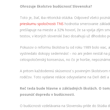
Ohrozuje školstvo budúcnosť Slovenska?
Toto je, žiaľ, iba rétorická otázka. Odpoveď všetci pozn
prieskumu spoločnosti TNS
hodnotia smerovanie základné
prešľapuje na mieste a 32% hovorí, že sa vyvíja zlým s
testov, v ktorých slovenskí žiaci dosahujú už dlhodobo 
Pokusov o reformu školstva tu od roku 1989 bolo viac, a
vystriedalo dokopy sedemnásť – no ani jeden nestál na p
celospoločenský konsenzus, no čo je horšie, nepoznáme 
A pritom každodennú skúsenosť s povinným školstvom má 
rodičov. Toto vydanie relácie odvysielame na Deň detí a 
Reč teda bude hlavne o základných školách. O tom, 
posunúť dopredu v budúcnosti.
O budúcnosti vzdelávania na Slovensku príde do štúdia d