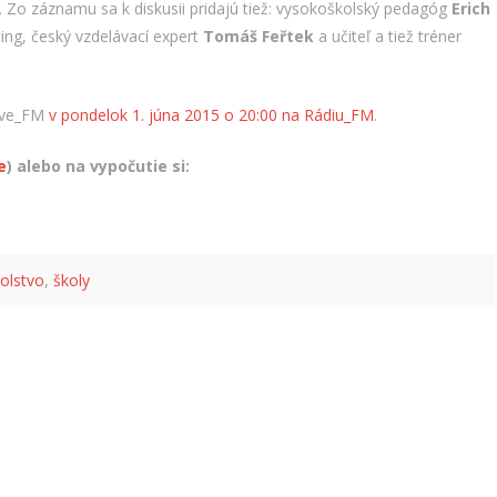
ie. Zo záznamu sa k diskusii pridajú tiež: vysokoškolský pedagóg
Erich
ting
, český vzdelávací expert
Tomáš Feřtek
a učiteľ a tiež tréner
ave_FM
v pondelok 1. júna 2015 o 20:00 na Rádiu_FM
.
e
) alebo na vypočutie si:
olstvo
,
školy