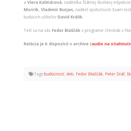
a
Viera Kalmárová
, riaditeľka Štátnej školskej inšpekc
Mistrík
,
Vladimír Burjan,
riaditeľ spoločnosti Exam tes
budúcich učiteľov
David Králik
.
Teší sa na vás
Fedor Blaščák
v programe Chrobák v hl
Relácia je k dispozícii v archíve (
audio na stiahnuti
Tags:
budúcnosť
,
deti
,
Fedor Blaščák
,
Peter Dráľ
,
šk