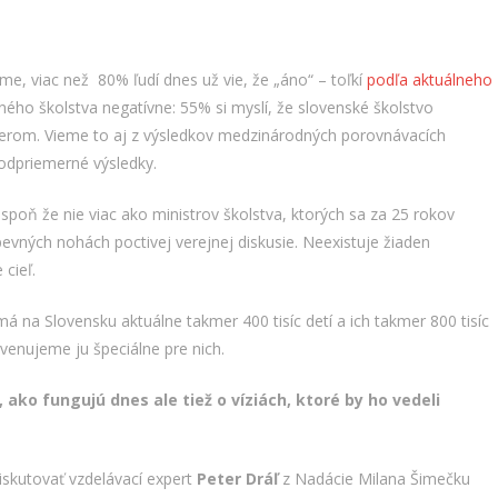
áme, viac než 80% ľudí dnes už vie, že „áno“ – toľkí
podľa aktuálneho
ho školstva negatívne: 55% si myslí, že slovenské školstvo
merom. Vieme to aj z výsledkov medzinárodných porovnávacích
podpriemerné výsledky.
spoň že nie viac ako ministrov školstva, ktorých sa za 25 rokov
evných nohách poctivej verejnej diskusie. Neexistuje žiaden
cieľ.
na Slovensku aktuálne takmer 400 tisíc detí a ich takmer 800 tisíc
venujeme ju špeciálne pre nich.
ako fungujú dnes ale tiež o víziách, ktoré by ho vedeli
iskutovať vzdelávací expert
Peter Dráľ
z Nadácie Milana Šimečku