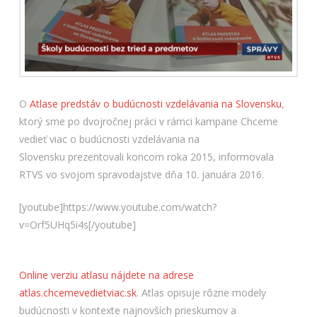
O
Atlase predstáv o budúcnosti vzdelávania na Slovensku
,
ktorý sme po dvojročnej práci v rámci kampane Chceme
vedieť viac o budúcnosti vzdelávania na
Slovensku prezentovali koncom roka 2015, informovala
RTVS vo svojom spravodajstve dňa 10. januára 2016.
[youtube]https://www.youtube.com/watch?
v=Orf5UHq5i4s[/youtube]
Online verziu atlasu nájdete na adrese
atlas.chcemevedietviac.sk
.
Atlas opisuje rôzne modely
budúcnosti v kontexte najnovších prieskumov a