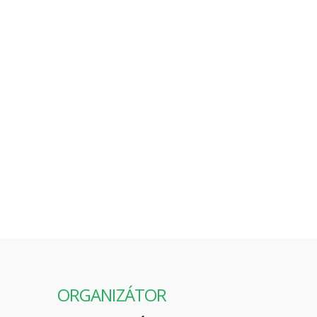
Kľukaté cesty k inklúzii sú publikáciou, ktorá sa
snaží ukázať, že zavedeniu inkluzívneho
vzdelávania na Slovensku v súčasnosti bráni
najmä to, že zatiaľ nedošlo k politickému
konsenzu o žiaducej podobe vzdelávania, ktorá
by umožnila zapojiť do vzdelávania v bežných
základných školách všetky deti.
ORGANIZÁTOR