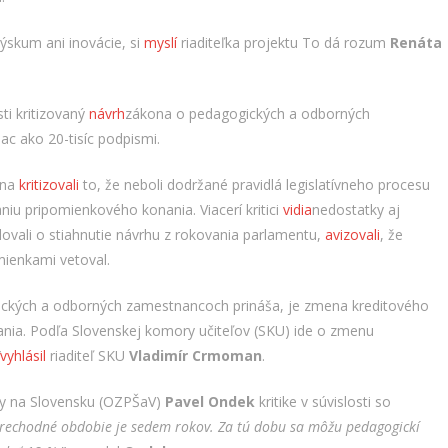
výskum ani inovácie, si
myslí
riaditeľka projektu To dá rozum
Renáta
ti kritizovaný
návrh
zákona o pedagogických a odborných
ac ako 20-tisíc podpismi.
ona
kritizovali
to, že neboli dodržané pravidlá legislatívneho procesu
niu pripomienkového konania. Viacerí kritici
vidia
nedostatky aj
lovali o stiahnutie návrhu z rokovania parlamentu,
avizovali
, že
mienkami vetoval.
ických a odborných zamestnancoch prináša, je zmena kreditového
ania. Podľa Slovenskej komory učiteľov (SKU) ide o zmenu
vyhlásil
riaditeľ SKU
Vladimír
Crmoman
.
dy na Slovensku (OZPŠaV)
Pavel Ondek
kritike v súvislosti so
rechodné obdobie je sedem rokov. Za tú dobu sa môžu pedagogickí