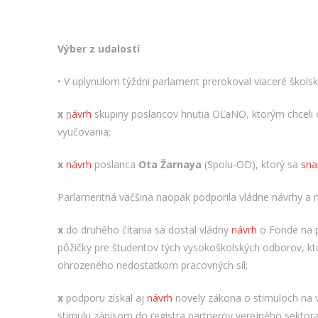
Výber z udalostí
• V uplynulom týždni parlament prerokoval viaceré školsk
x
n
ávrh
skupiny poslancov hnutia OĽaNO, ktorým chceli o
vyučovania;
x
návrh
poslanca
Ota Žarnaya
(Spolu-OD), ktorý sa
snaž
Parlamentná väčšina naopak podporila vládne návrhy a n
x
do druhého čítania sa dostal vládny
návrh
o Fonde na p
pôžičky pre študentov ­­tých vysokoškolských odborov, k
ohrozeného nedostatkom pracovných síl;
x
podporu získal aj
návrh
novely zákona o stimuloch na 
stimulu zápisom do registra partnerov verejného sektora