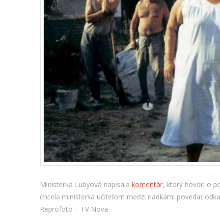
Ministerka Lubyová napísala
komentár
, ktorý hovorí o 
chcela ministerka učiteľom medzi riadkami povedať od
Reprofoto – TV Nova