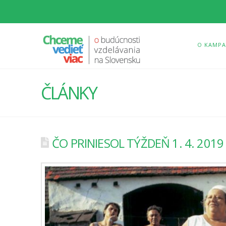
O KAMPA
ČLÁNKY
ČO PRINIESOL TÝŽDEŇ 1. 4. 2019 –