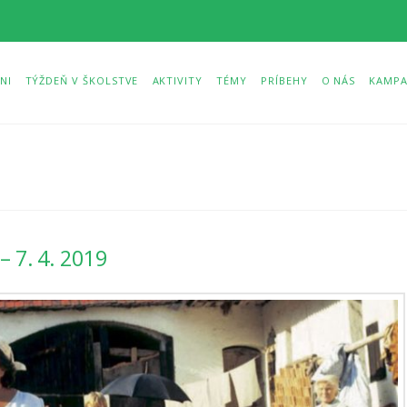
NI
TÝŽDEŇ V ŠKOLSTVE
AKTIVITY
TÉMY
PRÍBEHY
O NÁS
KAMPA
 7. 4. 2019