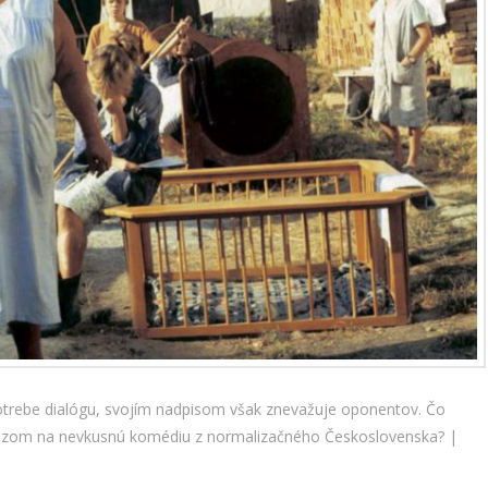
potrebe dialógu, svojím nadpisom však znevažuje oponentov. Čo
kazom na nevkusnú komédiu z normalizačného Československa? |