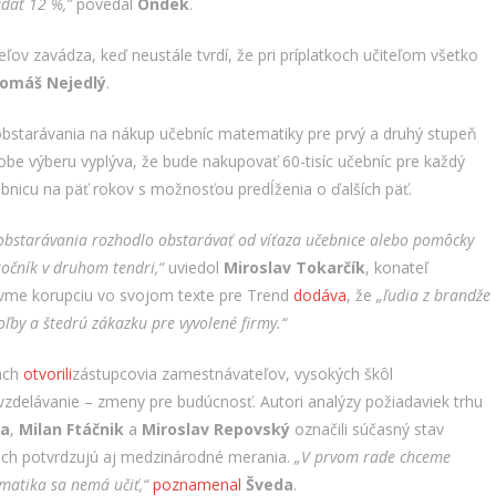
adať 12 %,”
povedal
Ondek
.
ľov zavádza, keď neustále tvrdí, že pri príplatkoch učiteľom všetko
omáš Nejedlý
.
 obstarávania na nákup učebníc matematiky pre prvý a druhý stupeň
obe výberu vyplýva, že bude nakupovať 60-tisíc učebníc pre každý
ebnicu na päť rokov s možnosťou predĺženia o ďalších päť.
 obstarávania rozhodlo obstarávať od víťaza učebnice alebo pomôcky
 ročník v druhom tendri,“
uviedol
Miroslav Tokarčík
, konateľ
vme korupciu vo svojom texte pre Trend
dodáva
, že
„ľudia z brandže
ľby a štedrú zákazku pre vyvolené firmy.“
lách
otvorili
zástupcovia zamestnávateľov, vysokých škôl
vzdelávanie – zmeny pre budúcnosť. Autori analýzy požiadaviek trhu
da
,
Milan Ftáčnik
a
Miroslav Repovský
označili súčasný stav
ich potvrdzujú aj medzinárodné merania.
„V prvom rade chceme
matika sa nemá učiť,“
poznamenal
Šveda
.