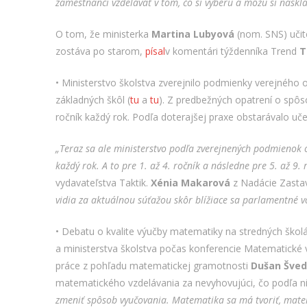
zamestnanci vzdelávať v tom, čo si vyberú a môžu si naskl
O tom, že ministerka
Martina Lubyová
(nom. SNS) učite
zostáva po starom,
písal
v komentári týždenníka Trend
T
• Ministerstvo školstva zverejnilo podmienky verejného
základných škôl (
tu
a
tu
). Z predbežných opatrení o spôs
ročník každý rok. Podľa doterajšej praxe obstarávalo uč
„Teraz sa ale ministerstvo podľa zverejnených podmienok
každý rok. A to pre 1. až 4. ročník a následne pre 5. až 9.
vydavateľstva Taktik.
Xénia Makarová
z Nadácie Zasta
vidia za aktuálnou súťažou skôr blížiace sa parlamentné vo
• Debatu o kvalite výučby matematiky na stredných ško
a ministerstva školstva počas konferencie Matematické 
práce z pohľadu matematickej gramotnosti
Dušan Šve
matematického vzdelávania za nevyhovujúci, čo podľa n
zmeniť spôsob vyučovania. Matematika sa má tvoriť, mate