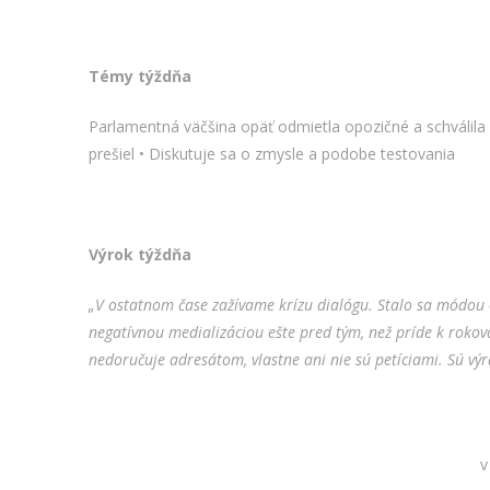
Témy týždňa
Parlamentná väčšina opäť odmietla opozičné a schválila
prešiel • Diskutuje sa o zmysle a podobe testovania
Výrok týždňa
„V ostatnom čase zažívame krízu dialógu. Stalo sa módou o
negatívnou medializáciou ešte pred tým, než príde k rokova
nedoručuje adresátom, vlastne ani nie sú petíciami. Sú vý
v