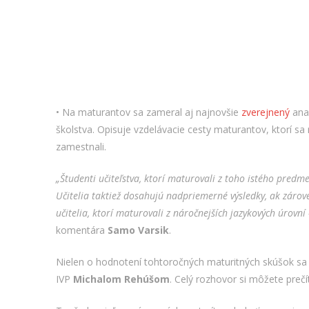
• Na maturantov sa zameral aj najnovšie
zverejnený
anal
školstva. Opisuje vzdelávacie cesty maturantov, ktorí sa
zamestnali.
„Študenti učiteľstva, ktorí maturovali z toho istého predm
Učitelia taktiež dosahujú nadpriemerné výsledky, ak zárov
učitelia, ktorí maturovali z náročnejších jazykových úrovní 
komentára
Samo Varsik
.
Nielen o hodnotení tohtoročných maturitných skúšok sa
IVP
Michalom Rehúšom
. Celý rozhovor si môžete preč