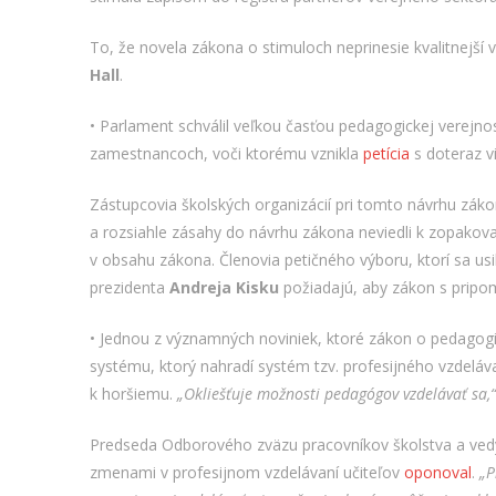
To, že novela zákona o stimuloch neprinesie kvalitnejší 
Hall
.
• Parlament schválil veľkou časťou pedagogickej verejnos
zamestnancoch, voči ktorému vznikla
petícia
s doteraz vi
Zástupcovia školských organizácií pri tomto návrhu zák
a rozsiahle zásahy do návrhu zákona neviedli k zopakova
v obsahu zákona. Členovia petičného výboru, ktorí sa usi
prezidenta
Andreja Kisku
požiadajú, aby zákon s pripo
• Jednou z významných noviniek, ktoré zákon o pedagog
systému, ktorý nahradí systém tzv. profesijného vzdeláv
k horšiemu.
„
Okliešťuje možnosti pedagógov vzdelávať sa,“
Predseda Odborového zväzu pracovníkov školstva a ve
zmenami v profesijnom vzdelávaní učiteľov
oponoval
.
„P