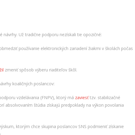
é návrhy. Už tradične podporu nezískali tie opozičné:
bmedziť používanie elektronických zariadení žiakmi v školách počas
il
zmeniť spôsob výberu riaditeľov škôl.
ávrhy koaličných poslancov:
odporu vzdelávania (FNPV), ktorý má
zaviesť
tzv. stabilizačné
torí absolvovaním štúdia získajú predpoklady na výkon povolania
výskum, ktorým chce skupina poslancov SNS podmieniť získanie
.