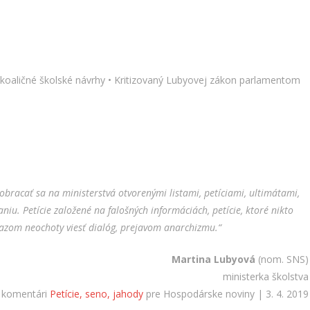
 koaličné školské návrhy • Kritizovaný Lubyovej zákon parlamentom
bracať sa na ministerstvá otvorenými listami, petíciami, ultimátami,
niu. Petície založené na falošných informáciách, petície, ktoré nikto
razom neochoty viesť dialóg, prejavom anarchizmu.“
Martina Lubyová
(nom. SNS)
ministerka školstva
 komentári
Petície, seno, jahody
pre Hospodárske noviny | 3. 4. 2019