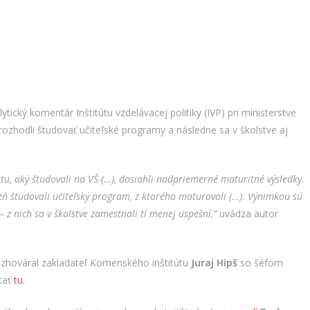
ytický komentár Inštitútu vzdelávacej politiky (IVP) pri ministerstve
 rozhodli študovať učiteľské programy a následne sa v školstve aj
etu, aký študovali na VŠ (…), dosiahli nadpriemerné maturitné výsledky.
eň študovali učiteľský program, z ktorého maturovali (…). Výnimkou sú
– z nich sa v školstve zamestnali tí menej úspešní,“
uvádza autor
 zhováral zakladateľ Komenského inštitútu
Juraj Hipš
so šéfom
ítať
tu
.