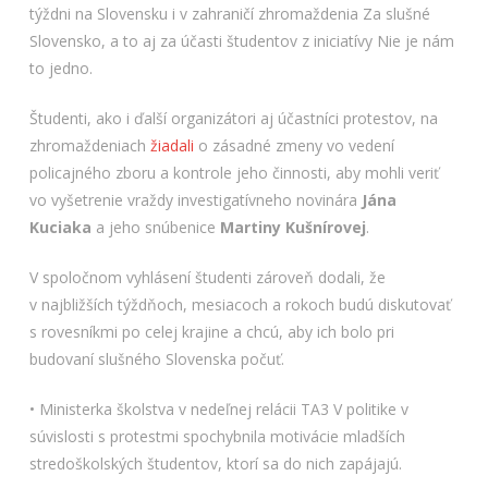
týždni na Slovensku i v zahraničí zhromaždenia Za slušné
Slovensko, a to aj za účasti študentov z iniciatívy Nie je nám
to jedno.
Študenti, ako i ďalší organizátori aj účastníci protestov, na
zhromaždeniach
žiadali
o zásadné zmeny vo vedení
policajného zboru a kontrole jeho činnosti, aby mohli veriť
vo vyšetrenie vraždy investigatívneho novinára
Jána
Kuciaka
a jeho snúbenice
Martiny Kušnírovej
.
V spoločnom vyhlásení študenti zároveň dodali, že
v najbližších týždňoch, mesiacoch a rokoch budú diskutovať
s rovesníkmi po celej krajine a chcú, aby ich bolo pri
budovaní slušného Slovenska počuť.
• Ministerka školstva v nedeľnej relácii TA3 V politike v
súvislosti s protestmi spochybnila motivácie mladších
stredoškolských študentov, ktorí sa do nich zapájajú.