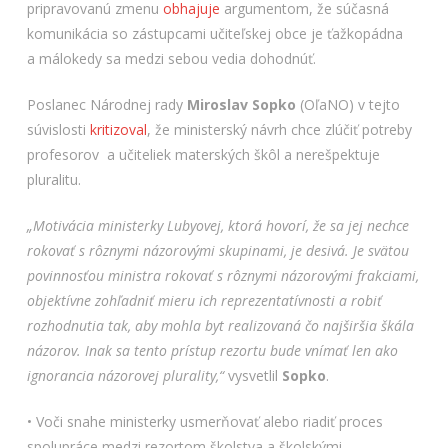
pripravovanú zmenu
obhajuje
argumentom, že súčasná
komunikácia so zástupcami učiteľskej obce je ťažkopádna
a málokedy sa medzi sebou vedia dohodnúť.
Poslanec Národnej rady
Miroslav Sopko
(OľaNO) v tejto
súvislosti
kritizoval
, že ministerský návrh chce zlúčiť potreby
profesorov a učiteliek materských škôl a nerešpektuje
pluralitu.
„Motivácia ministerky Lubyovej, ktorá hovorí, že sa jej nechce
rokovať s rôznymi názorovými skupinami, je desivá. Je svätou
povinnosťou ministra rokovať s rôznymi názorovými frakciami,
objektívne zohľadniť mieru ich reprezentatívnosti a robiť
rozhodnutia tak, aby mohla byt realizovaná čo najširšia škála
názorov. Inak sa tento prístup rezortu bude vnímať len ako
ignorancia názorovej plurality,“
vysvetlil
Sopko
.
• Voči snahe ministerky usmerňovať alebo riadiť proces
spolupráce medzi rezortom školstva a školskými