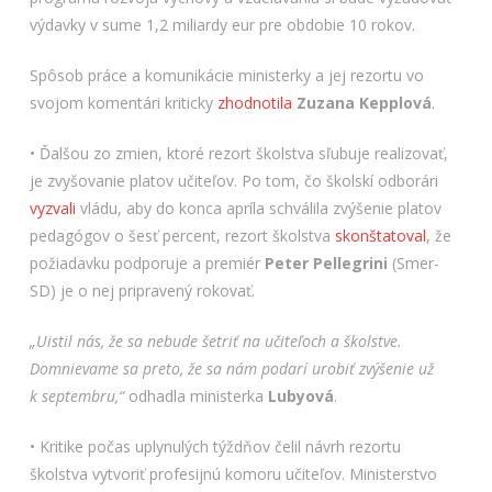
výdavky v sume 1,2 miliardy eur pre obdobie 10 rokov.
Spôsob práce a komunikácie ministerky a jej rezortu vo
svojom komentári kriticky
zhodnotila
Zuzana Kepplová
.
• Ďalšou zo zmien, ktoré rezort školstva sľubuje realizovať,
je zvyšovanie platov učiteľov. Po tom, čo školskí odborári
vyzvali
vládu, aby do konca apríla schválila zvýšenie platov
pedagógov o šesť percent, rezort školstva
skonštatoval
, že
požiadavku podporuje a premiér
Peter Pellegrini
(Smer-
SD) je o nej pripravený rokovať.
„Uistil nás, že sa nebude šetriť na učiteľoch a školstve.
Domnievame sa preto, že sa nám podarí urobiť zvýšenie už
k septembru,“
odhadla ministerka
Lubyová
.
• Kritike počas uplynulých týždňov čelil návrh rezortu
školstva vytvoriť profesijnú komoru učiteľov. Ministerstvo