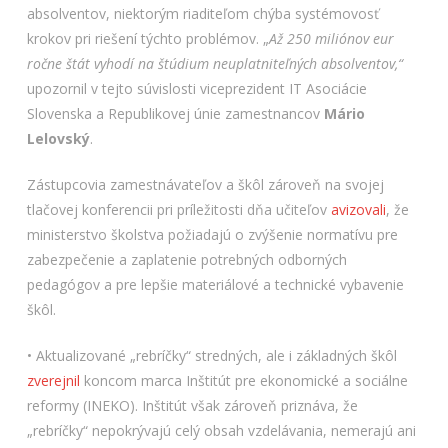
absolventov, niektorým riaditeľom chýba systémovosť
krokov pri riešení týchto problémov. „
Až 250 miliónov eur
ročne štát vyhodí na štúdium neuplatniteľných absolventov,“
upozornil v tejto súvislosti viceprezident IT Asociácie
Slovenska a Republikovej únie zamestnancov
Mário
Lelovský
.
Zástupcovia zamestnávateľov a škôl zároveň na svojej
tlačovej konferencii pri príležitosti dňa učiteľov
avizovali
, že
ministerstvo školstva požiadajú o zvýšenie normatívu pre
zabezpečenie a zaplatenie potrebných odborných
pedagógov a pre lepšie materiálové a technické vybavenie
škôl.
• Aktualizované „rebríčky“ stredných, ale i základných škôl
zverejnil
koncom marca Inštitút pre ekonomické a sociálne
reformy (INEKO). Inštitút však zároveň priznáva, že
„rebríčky“ nepokrývajú celý obsah vzdelávania, nemerajú ani