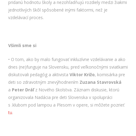
pridanú hodnotu školy a nezohľadňujú rozdiely medzi žiakmi
jednotlivých škôl spôsobené inými faktormi, než je
vzdelávací proces.
Všimli sme si
• O tom, ako by malo fungovať inkluzívne vzdelávanie a ako
dnes (ne)funguje na Slovensku, pred veľkonočnými sviatkami
diskutovali pedagóg a aktivista
Viktor Križo
, komisárka pre
deti so zdravotným znevýhodnením
Zuzana Stavrovská
a
Peter Dráľ
z Nového školstva. Záznam diskusie, ktorú
organizovala Nadácia pre deti Slovenska v spolupráci
s .klubom pod lampou a Plesom v opere, si môžete pozrieť
tu
.