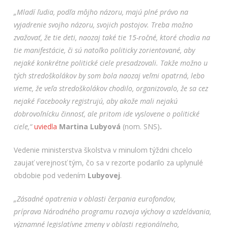
„Mladí ľudia, podľa môjho názoru, majú plné právo na
vyjadrenie svojho názoru, svojich postojov. Treba možno
zvažovať, že tie deti, naozaj také tie 15-ročné, ktoré chodia na
tie manifestácie, či sú natoľko politicky zorientované, aby
nejaké konkrétne politické ciele presadzovali. Takže možno u
tých stredoškolákov by som bola naozaj veľmi opatrná, lebo
vieme, že veľa stredoškolákov chodilo, organizovalo, že sa cez
nejaké Facebooky registrujú, aby akože mali nejakú
dobrovoľnícku činnosť, ale pritom ide vyslovene o politické
ciele,“
uviedla
Martina Lubyová
(nom. SNS)
.
Vedenie ministerstva školstva v minulom týždni chcelo
zaujať verejnosť tým, čo sa v rezorte podarilo za uplynulé
obdobie pod vedením
Lubyovej
.
„Zásadné opatrenia v oblasti čerpania eurofondov,
príprava
Národného programu rozvoja výchovy a vzdelávania
,
významné legislatívne zmeny v oblasti regionálneho,