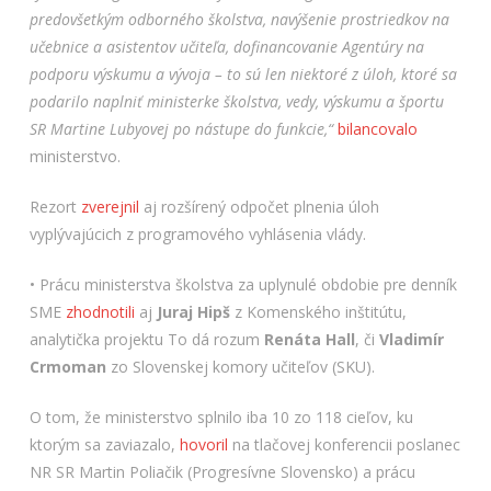
predovšetkým odborného školstva, navýšenie prostriedkov na
učebnice a asistentov učiteľa, dofinancovanie Agentúry na
podporu výskumu a vývoja – to sú len niektoré z úloh, ktoré sa
podarilo naplniť ministerke školstva, vedy, výskumu a športu
SR Martine Lubyovej po nástupe do funkcie,“
bilancovalo
ministerstvo.
Rezort
zverejnil
aj rozšírený odpočet plnenia úloh
vyplývajúcich z programového vyhlásenia vlády.
• Prácu ministerstva školstva za uplynulé obdobie pre denník
SME
zhodnotili
aj
Juraj Hipš
z Komenského inštitútu,
analytička projektu To dá rozum
Renáta Hall
, či
Vladimír
Crmoman
zo Slovenskej komory učiteľov (SKU).
O tom, že ministerstvo splnilo iba 10 zo 118 cieľov, ku
ktorým sa zaviazalo,
hovoril
na tlačovej konferencii poslanec
NR SR Martin Poliačik (Progresívne Slovensko) a prácu