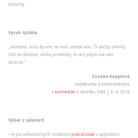
reformy
Výrok týždňa
„Nevedno, čoho by sme sa mali obávať viac. Či väčšej aktivity
SNS na školstve, alebo predstavy, že veci pôjdu tak ako
doteraz.“
Zuzana Kepplová
redaktorka a komentátorka
v
komentári
v denníku SME | 8. 4. 2018
Výber z udalostí
• Aj po veľkonočných sviatkoch
pokračovali
v uplynulom