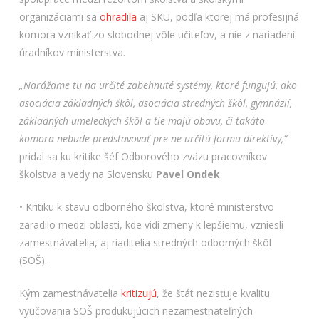
organizáciami sa
ohradila
aj SKU, podľa ktorej má profesijná
komora vznikať zo slobodnej vôle učiteľov, a nie z nariadení
úradníkov ministerstva.
„
Narážame tu na určité zabehnuté systémy, ktoré fungujú, ako
asociácia základných škôl, asociácia stredných škôl, gymnázií,
základných umeleckých škôl a tie majú obavu, či takáto
komora nebude predstavovať pre ne určitú formu direktívy,“
pridal sa ku kritike šéf Odborového zväzu pracovníkov
školstva a vedy na Slovensku
Pavel Ondek
.
• Kritiku k stavu odborného školstva, ktoré ministerstvo
zaradilo medzi oblasti, kde vidí zmeny k lepšiemu, vzniesli
zamestnávatelia, aj riaditelia stredných odborných škôl
(SOŠ).
Kým zamestnávatelia
kritizujú
, že štát nezisťuje kvalitu
vyučovania SOŠ produkujúcich nezamestnateľných