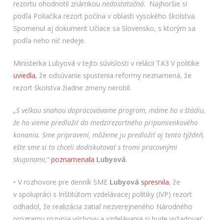
rezortu ohodnotil známkou
nedostatočná
. Najhoršie si
podľa Poliačika rezort počína v oblasti vysokého školstva.
Spomenul aj dokument Učiace sa Slovensko, s ktorým sa
podľa neho nič nedeje.
Ministerka Lubyová v tejto súvislosti v relácii TA3 V politike
uviedla
, že odsúvanie spustenia reformy neznamená, že
rezort školstva žiadne zmeny nerobil.
„S veľkou snahou dopracovávame program, máme ho v štádiu,
že ho vieme predložiť do medzirezortného pripomienkového
konania. Sme pripravení, môžeme ju predložiť aj tento týždeň,
ešte sme si to chceli dodiskutovať s tromi pracovnými
skupinami,“
poznamenala
Lubyová
.
• V rozhovore pre denník SME
Lubyová
spresnila
, že
v spolupráci s Inštitútom vzdelávacej politiky (IVP) rezort
odhadol, že realizácia zatiaľ nezverejneného Národného
programu rozvoja výchovy a vzdelávania si bude vyžadovať