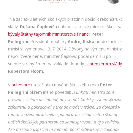
Na začiatku letných školských prázdnin došlo k rekonštrukcii
vlády.
Dušana Čaploviča
nahradil v kresle ministra školstva
bývalý štátny tajomník ministerstva financií
Peter
Pellegrini
. Prezident republiky
Andrej Kiska
ho do funkcie
ministra vymenoval 3. 7. 2014. Dôvody na výmenu ministra
neboli zverejnené, minister Čaplovič podal demisiu po
sneme strany Smer, na základe dohody
s premiérom vlády
Robertom Ficom
.
V
príhovore
na začiatku nového školského roka
Peter
Pellegrini
okrem iného povedal:
„Funkciu ministra som
prevzal s cieľom dosiahnuť, aby sa náš školský systém výrazne
zefektívnil a pokračoval v trende modernizácie. Za dôležitú v
tomto snažení považujem spoluprácu s celou sieťou škôl aj
našich školských partnerov, so samosprávami a aj s rodičmi.
Ako meradlo úspechu nevnímam počet schválených zákonov