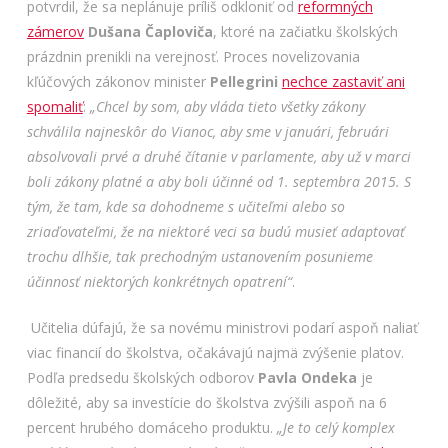
potvrdil, že sa neplánuje príliš odkloniť od
reformných
zámerov
Dušana Čaploviča
, ktoré na začiatku školských
prázdnin prenikli na verejnosť. Proces novelizovania
kľúčových zákonov minister
Pellegrini
nechce zastaviť ani
spomaliť
:
„Chcel by som, aby vláda tieto všetky zákony
schválila najneskôr do Vianoc, aby sme v januári, februári
absolvovali prvé a druhé čítanie v parlamente, aby už v marci
boli zákony platné a aby boli účinné od 1. septembra 2015. S
tým, že tam, kde sa dohodneme s učiteľmi alebo so
zriaďovateľmi, že na niektoré veci sa budú musieť adaptovať
trochu dlhšie, tak prechodným ustanovením posunieme
účinnosť niektorých konkrétnych opatrení“
.
Učitelia dúfajú, že sa novému ministrovi podarí aspoň naliať
viac financií do školstva, očakávajú najmä zvýšenie platov.
Podľa predsedu školských odborov
Pavla Ondeka
je
dôležité, aby sa investície do školstva zvýšili aspoň na 6
percent hrubého domáceho produktu.
„Je to celý komplex