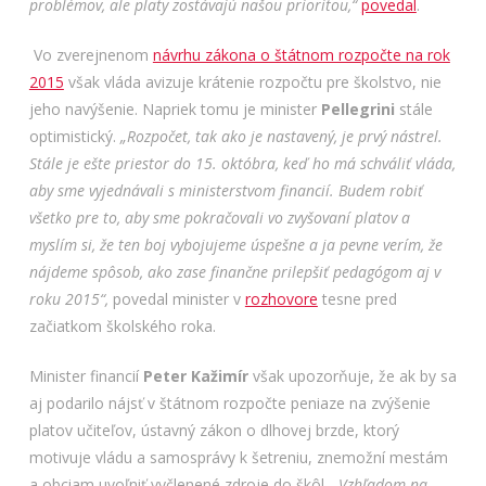
problémov, ale platy zostávajú našou prioritou,“
povedal
.
Vo zverejnenom
návrhu zákona o štátnom rozpočte na rok
2015
však vláda avizuje krátenie rozpočtu pre školstvo, nie
jeho navýšenie. Napriek tomu je minister
Pellegrini
stále
optimistický.
„Rozpočet, tak ako je nastavený, je prvý nástrel.
Stále je ešte priestor do 15. októbra, keď ho má schváliť vláda,
aby sme vyjednávali s ministerstvom financií. Budem robiť
všetko pre to, aby sme pokračovali vo zvyšovaní platov a
myslím si, že ten boj vybojujeme úspešne a ja pevne verím, že
nájdeme spôsob, ako zase finančne prilepšiť pedagógom aj v
roku 2015“,
povedal minister v
rozhovore
tesne pred
začiatkom školského roka.
Minister financií
Peter Kažimír
však upozorňuje, že ak by sa
aj podarilo nájsť v štátnom rozpočte peniaze na zvýšenie
platov učiteľov, ústavný zákon o dlhovej brzde, ktorý
motivuje vládu a samosprávy k šetreniu, znemožní mestám
a obciam uvoľniť vyčlenené zdroje do škôl.
„Vzhľadom na