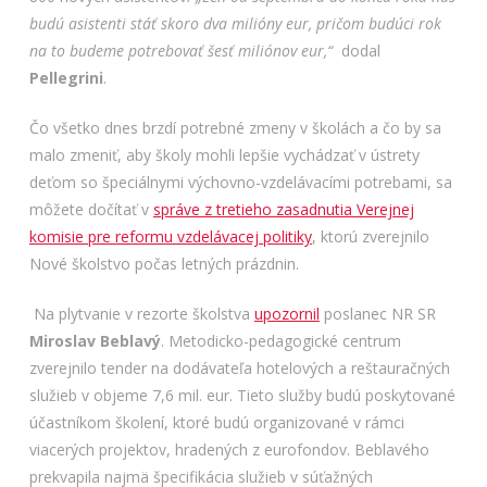
budú asistenti stáť skoro dva milióny eur, pričom budúci rok
na to budeme potrebovať šesť miliónov eur,“
dodal
Pellegrini
.
Čo všetko dnes brzdí potrebné zmeny v školách a čo by sa
malo zmeniť, aby školy mohli lepšie vychádzať v ústrety
deťom so špeciálnymi výchovno-vzdelávacími potrebami, sa
môžete dočítať v
správe z tretieho zasadnutia Verejnej
komisie pre reformu vzdelávacej politiky
, ktorú zverejnilo
Nové školstvo počas letných prázdnin.
Na plytvanie v rezorte školstva
upozornil
poslanec NR SR
Miroslav Beblavý
. Metodicko-pedagogické centrum
zverejnilo tender na dodávateľa hotelových a reštauračných
služieb v objeme 7,6 mil. eur. Tieto služby budú poskytované
účastníkom školení, ktoré budú organizované v rámci
viacerých projektov, hradených z eurofondov. Beblavého
prekvapila najmä špecifikácia služieb v súťažných