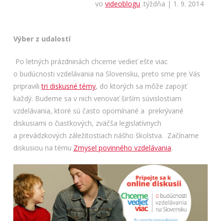
vo
videoblogu
.týždňa | 1. 9. 2014
Výber z udalostí
Po letných prázdninách chceme vedieť ešte viac
o budúcnosti vzdelávania na Slovensku, preto sme pre Vás
pripravili
tri diskusné témy
, do ktorých sa môže zapojiť
každý. Budeme sa v nich venovať širším súvislostiam
vzdelávania, ktoré sú často opomínané a prekrývané
diskusiami o čiastkových, zväčša legislatívnych
a prevádzkových záležitostiach nášho školstva. Začíname
diskusiou na tému
Zmysel povinného vzdelávania
.