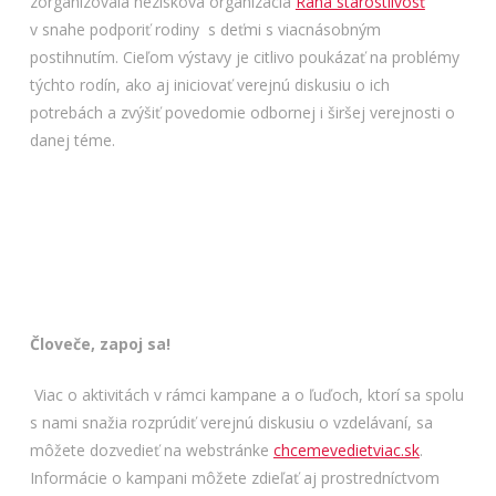
zorganizovala nezisková organizácia
Raná starostlivosť
v snahe podporiť rodiny s deťmi s viacnásobným
postihnutím. Cieľom výstavy je citlivo poukázať na problémy
týchto rodín, ako aj iniciovať verejnú diskusiu o ich
potrebách a zvýšiť povedomie odbornej i širšej verejnosti o
danej téme.
Človeče, zapoj sa!
Viac o aktivitách v rámci kampane a o ľuďoch, ktorí sa spolu
s nami snažia rozprúdiť verejnú diskusiu o vzdelávaní, sa
môžete dozvedieť na webstránke
chcemevedietviac.sk
.
Informácie o kampani môžete zdieľať aj prostredníctvom