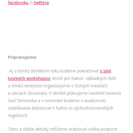
facebooku
či
twittera
.
Pripravujeme
Aj v tomto školskom roku budeme pokračovať
v sérii
tvorivých workshopov
, ktoré pre žiakov základných škôl
a širokú verejnosť organizujeme v rôznych mestách
a obciach Slovenska. V októbri plánujeme navštíviť severnú
časť Slovenska a v novembri budeme o budúcnosti
vzdelávania diskutovať s ľuďmi vo východoslovenských
regiónoch.
Tieto a ďalšie aktivity môžeme realizovať vďaka podpore