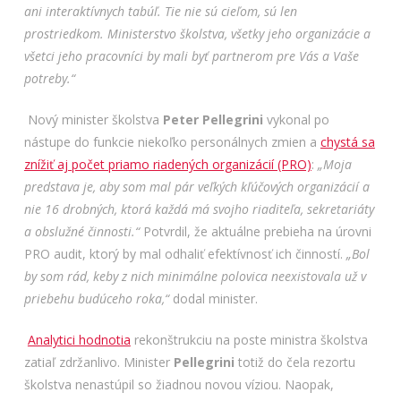
ani interaktívnych tabúľ. Tie nie sú cieľom, sú len
prostriedkom. Ministerstvo školstva, všetky jeho organizácie a
všetci jeho pracovníci by mali byť partnerom pre Vás a Vaše
potreby.“
Nový minister školstva
Peter Pellegrini
vykonal po
nástupe do funkcie niekoľko personálnych zmien a
chystá sa
znížiť aj počet priamo riadených organizácií (PRO)
:
„Moja
predstava je, aby som mal pár veľkých kľúčových organizácií a
nie 16 drobných, ktorá každá má svojho riaditeľa, sekretariáty
a obslužné činnosti.“
Potvrdil, že aktuálne prebieha na úrovni
PRO audit, ktorý by mal odhaliť efektívnosť ich činností.
„Bol
by som rád, keby z nich minimálne polovica neexistovala už v
priebehu budúceho roka,“
dodal minister.
Analytici hodnotia
rekonštrukciu na poste ministra školstva
zatiaľ zdržanlivo. Minister
Pellegrini
totiž do čela rezortu
školstva nenastúpil so žiadnou novou víziou. Naopak,