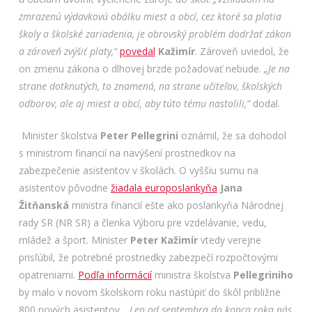
zmrazenú výdavkovú obálku miest a obcí, cez ktoré sa platia
školy a školské zariadenia, je obrovský problém dodržať zákon
a zároveň zvýšiť platy,“
povedal
Kažimír
. Zároveň uviedol, že
on zmenu zákona o dlhovej brzde požadovať nebude.
„Je na
strane dotknutých, to znamená, na strane učiteľov, školských
odborov, ale aj miest a obcí, aby túto tému nastolili,“
dodal.
Minister školstva
Peter Pellegrini
oznámil, že sa dohodol
s ministrom financií na navýšení prostriedkov na
zabezpečenie asistentov v školách. O vyššiu sumu na
asistentov pôvodne
žiadala europoslankyňa
Jana
Žitňanská
ministra financií ešte ako poslankyňa Národnej
rady SR (NR SR) a členka Výboru pre vzdelávanie, vedu,
mládež a šport. Minister
Peter Kažimír
vtedy verejne
prisľúbil, že potrebné prostriedky zabezpečí rozpočtovými
opatreniami.
Podľa informácií
ministra školstva
Pellegriniho
by malo v novom školskom roku nastúpiť do škôl približne
800 nových asistentov
. „Len od septembra do konca roka nás