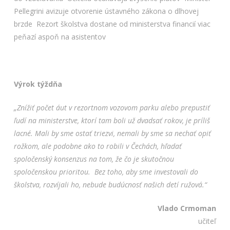
Pellegrini avizuje otvorenie ústavného zákona o dlhovej
brzde
Rezort školstva dostane od ministerstva financií viac
peňazí aspoň na asistentov
Výrok týždňa
„Znížiť počet áut v rezortnom vozovom parku alebo prepustiť
ľudí na ministerstve, ktorí tam boli už dvadsať rokov, je príliš
lacné. Mali by sme ostať triezvi, nemali by sme sa nechať opiť
rožkom, ale podobne ako to robili v Čechách, hľadať
spoločenský konsenzus na tom, že čo je skutočnou
spoločenskou prioritou. Bez toho, aby sme investovali do
školstva, rozvíjali ho, nebude budúcnosť našich detí ružová.“
Vlado Crmoman
učiteľ