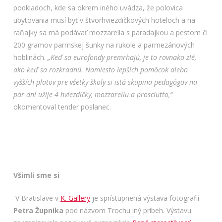
podkladoch, kde sa okrem iného uvádza, že polovica
ubytovania musí byť v štvorhviezdičkových hoteloch a na
raňajky sa má podávať mozzarella s paradajkou a pestom či
200 gramov parmskej šunky na rukole a parmezánových
hoblinách.
„Keď sa eurofondy premrhajú, je to rovnako zlé,
ako keď sa rozkradnú. Namiesto lepších pomôcok alebo
vyšších platov pre všetky školy si istá skupina pedagógov na
pár dní užije 4 hviezdičky, mozzarellu a prosciutto,“
okomentoval tender poslanec.
Všimli sme si
V Bratislave v
K. Gallery
je sprístupnená výstava fotografií
Petra Župníka
pod názvom Trochu iný príbeh. Výstavu