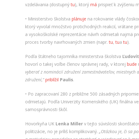
vzdelávania (dostupný
tu
), ktorý
má
prispieť k zvýšeniu m
• Ministerstvo školstva
plánuje
na rokovanie vlády čoskor
ktorý vyvolal množstvo protichodných reakcií, vrátane p
a vysokoškolské reprezentácie návrh odmietali najmä pre o
proces tvorby navrhovaných zmien (napr.
tu
,
tu
a
tu
).
Podľa štátneho tajomníka ministerstva školstva
Ľudovít
hovorí o takej voľbe členov správnej rady, v ktorej
bude
m
vyberať z nominácií združení zamestnávateľov, miestnych 
združení,“
priblížil
Paulis
.
• Po zapracovaní 280 z približne 500 zásadných pripomie
odmietajú. Podľa Univerzity Komenského (UK) finálna v
samosprávnosti škôl.
Hovorkyňa UK
Lenka Miller
v tejto súvislosti skonštato
politizácie, no je príliš komplikovaný.
„Otázkou je, či sa p