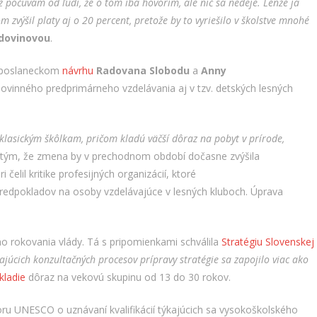
ž počúvam od ľudí, že o tom iba hovorím, ale nič sa nedeje. Lenže ja
zvýšil platy aj o 20 percent, pretože by to vyriešilo v školstve mnohé
dovinovou
.
o poslaneckom
návrhu
Radovana Slobodu
a
Anny
 povinného predprimárneho vzdelávania aj v tzv. detských lesných
i klasickým škôlkam, pričom kladú väčší dôraz na pobyt v prírode,
tým, že zmena by v prechodnom období dočasne zvýšila
elil kritike profesijných organizácií, ktoré
redpokladov na osoby vzdelávajúce v lesných kluboch. Úprava
o rokovania vlády. Tá s pripomienkami schválila
Stratégiu Slovenskej
ajúcich konzultačných procesov prípravy stratégie sa zapojilo viac ako
kladie
dôraz na vekovú skupinu od 13 do 30 rokov.
voru UNESCO o uznávaní kvalifikácií týkajúcich sa vysokoškolského