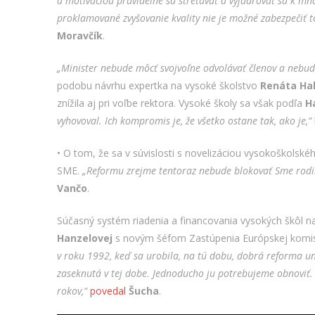
a motiváciou pravidelne sa stretávať a vyjadrovať sa k m
proklamované zvyšovanie kvality nie je možné zabezpečiť t
Moravčík
.
„Minister nebude môcť svojvoľne odvolávať členov a nebu
podobu návrhu expertka na vysoké školstvo
Renáta Hal
znížila aj pri voľbe rektora. Vysoké školy sa však podľa
Ha
vyhovoval. Ich kompromis je, že všetko ostane tak, ako je,“
• O tom, že sa v súvislosti s novelizáciou vysokoškolsk
SME.
„
Reformu zrejme tentoraz nebude blokovať Sme rodina
Vančo
.
Súčasný systém riadenia a financovania vysokých škôl 
Hanzelovej
s novým šéfom Zastúpenia Európskej komis
v roku 1992, keď sa urobila, na tú dobu, dobrá reforma uni
zaseknutá v tej dobe. Jednoducho ju potrebujeme obnoviť. 
rokov,“
povedal
Šucha
.