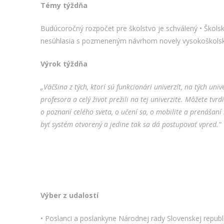
Témy týždňa
Budúcoročný rozpočet pre školstvo je schválený • Školskí
nesúhlasia s pozmeneným návrhom novely vysokoškols
Výrok týždňa
„
Väčšina z tých, ktorí sú funkcionári univerzít, na tých univ
profesora a celý život prežili na tej univerzite. Môžete tvrd
o poznaní celého sveta, o učení sa, o mobilite a prenášan
byť systém otvorený a jedine tak sa dá postupovať vpred.
“
Výber z udalostí
• Poslanci a poslankyne Národnej rady Slovenskej republ