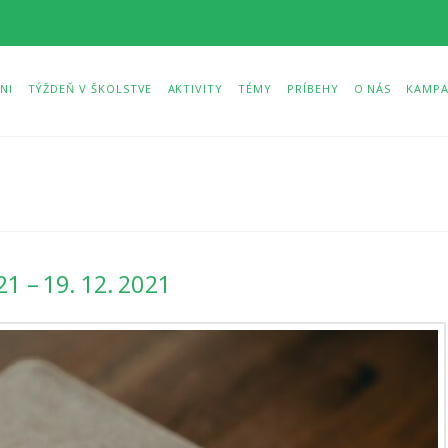
NI
TÝŽDEŇ V ŠKOLSTVE
AKTIVITY
TÉMY
PRÍBEHY
O NÁS
KAMPA
1 – 19. 12. 2021