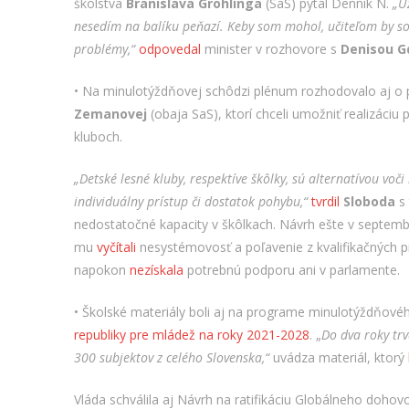
školstva
Branislava
Gröhling
a
(SaS) pýtal Denník N.
„U
nesedím na balíku peňazí. Keby som mohol, učiteľom by som 
problémy,“
odpovedal
minister v rozhovore s
Denisou G
• Na minulotýždňovej schôdzi plénum rozhodovalo aj 
Zemanovej
(obaja SaS), ktorí chceli umožniť realizáciu
kluboch.
„Detské lesné kluby, respektíve škôlky, sú alternatívou voč
individuálny prístup či dostatok pohybu,“
tvrdil
Sloboda
s 
nedostatočné kapacity v škôlkach. Návrh ešte v septembri č
mu
vyčítali
nesystémovosť a poľavenie z kvalifikačných p
napokon
nezískala
potrebnú podporu ani v parlamente.
• Školské materiály boli aj na programe minulotýždňovéh
republiky pre mládež na roky 2021-2028
. „
Do dva roky trv
300 subjektov z celého Slovenska,“
uvádza materiál, ktorý
Vláda schválila aj Návrh na ratifikáciu Globálneho doho