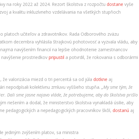
ávy na roky 2022 až 2024. Rezort školstva z rozpočtu
dostane
vyše
ozvoj a kvalitu inkluzívneho vzdelávania na všetkých stupňoch
 o platoch učiteľov a zdravotníkov. Rada Odborového zväzu
atkom decembra vyhlásila štrajkovú pohotovosť a vyzvala vládu, aby
ve, najmä navýšením financií na lepšie ohodnotenie zamestnancov
navýšenie prostriedkov
pripustil
a potvrdil, že rokovania s odborármi
 že valorizácia miezd o tri percentá sa od júla
dotkne
aj
ri nepodpísali kolektívnu zmluvu vyššieho stupňa.
„My sme tým, že
er. Dali sme jasne najavo vláde, že potrebujeme, aby do školstva prišlo
ným riešením a dodal, že ministerstvo školstva vynakladá úsilie, aby
átane pedagogických a nepedagogických pracovníkov škôl,
dostanú
aj
de jediným zvýšením platov, sa ministra