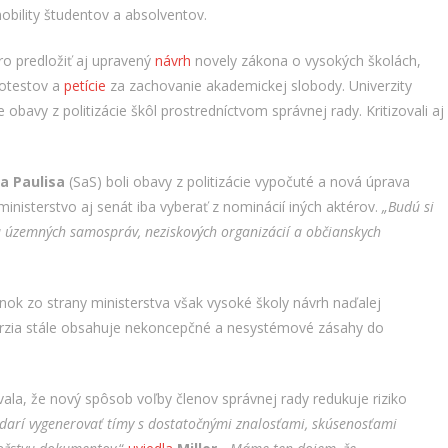
obility študentov a absolventov.
o predložiť aj upravený
návrh
novely zákona o vysokých školách,
rotestov a
petície
za zachovanie akademickej slobody. Univerzity
bavy z politizácie škôl prostredníctvom správnej rady. Kritizovali aj
a Paulisa
(SaS) boli obavy z politizácie vypočuté a nová úprava
inisterstvo aj senát iba vyberať z nominácií iných aktérov.
„Budú si
a územných samospráv, neziskových organizácií a občianskych
nok zo strany ministerstva však vysoké školy návrh naďalej
erzia stále obsahuje nekoncepčné a nesystémové zásahy do
vala, že nový spôsob voľby členov správnej rady redukuje riziko
odarí vygenerovať tímy s dostatočnými znalosťami, skúsenosťami