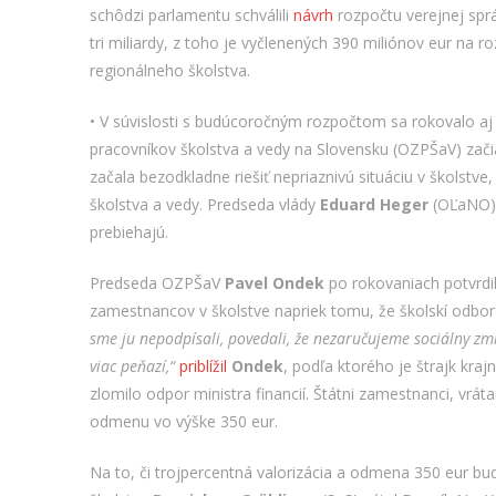
schôdzi parlamentu schválili
návrh
rozpočtu verejnej spr
tri miliardy, z toho je vyčlenených 390 miliónov eur na r
regionálneho školstva.
• V súvislosti s budúcoročným rozpočtom sa rokovalo aj
pracovníkov školstva a vedy na Slovensku (OZPŠaV) zači
začala bezodkladne riešiť nepriaznivú situáciu v školst
školstva a vedy. Predseda vlády
Eduard Heger
(OĽaNO) 
prebiehajú.
Predseda OZPŠaV
Pavel Ondek
po rokovaniach potvrdil,
zamestnancov v školstve napriek tomu, že školskí odborá
sme ju nepodpísali, povedali, že nezaručujeme sociálny zmi
viac peňazí,“
priblížil
Ondek
, podľa ktorého je štrajk kraj
zlomilo odpor ministra financií. Štátni zamestnanci, vr
odmenu vo výške 350 eur.
Na to, či trojpercentná valorizácia a odmena 350 eur bu