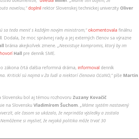
nožstvu dokumentov,
“
uviedla
Miller
.
„Máme ten dojem, že
outo novelou,“
doplnil
rektor Slovenskej technickej univerzity
Oliver
dú sa teda meniť s každým novým ministrom,“
okomentovala
finálnu
l
. Dodala, že moc správnej rady a jej externých členov sa výrazne
ll
bránia akejkoľvek zmene.
„
Neexistuje kompromis, ktorý by im
hovorí
Hall
pre denník SME.
ého zákona črtá ďalšia reformná dráma,
informoval
denník
. Kritickí sú najmä v Za ľudí a niektorí členovia OĽaNO,“
píše
Martin
na Slovensku bol aj témou rozhovoru
Zuzany
Kovačič
ie na Slovensku
Vladimírom Šuchom
.
„Máme systém nastavený
verzít, ale časom sa ukázalo, že neprináša výsledky a zostala
Nemôžeme si myslieť, že nejaká politika môže trvať 30