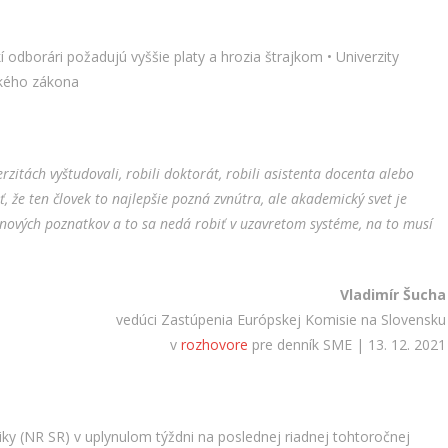
 odborári požadujú vyššie platy a hrozia štrajkom • Univerzity
kého zákona
erzitách vyštudovali, robili doktorát, robili asistenta docenta alebo
iť, že ten človek to najlepšie pozná zvnútra, ale akademický svet je
í nových poznatkov a to sa nedá robiť v uzavretom systéme, na to musí
Vladimír Šucha
vedúci Zastúpenia Európskej Komisie na Slovensku
v
rozhovore
pre denník SME | 13. 12. 2021
iky (NR SR) v uplynulom týždni na poslednej riadnej tohtoročnej