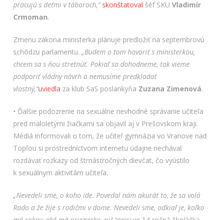
pracujú s deťmi v táboroch,“
skonštatoval
šéf SKU
Vladimír
Crmoman
.
Zmenu zákona ministerka plánuje predložiť na septembrovú
schôdzu parlamentu.
„Budem o tom hovoriť s ministerkou,
chcem sa s ňou stretnúť. Pokiaľ sa dohodneme, tak vieme
podporiť vládny návrh a nemusíme predkladať
vlastný,“
uviedla
za klub SaS poslankyňa
Zuzana Zimenová
.
• Ďalšie podozrenie na sexuálne nevhodné správanie učiteľa
pred maloletými žiačkami sa objavil aj v Prešovskom kraji.
Médiá informovali o tom, že učiteľ gymnázia vo Vranove nad
Topľou si prostredníctvom internetu údajne nechával
rozdávať rozkazy od štrnásťročných dievčat, čo vyústilo
k sexuálnym aktivitám učiteľa.
„Nevedeli sme, o koho ide. Povedal nám akurát to, že sa volá
Rado a že žije s rodičmi v dome. Nevedeli sme, odkiaľ je, koľko
má rokov, aké má priezvisko, nič,“
opisuje 14-ročná školáčka,