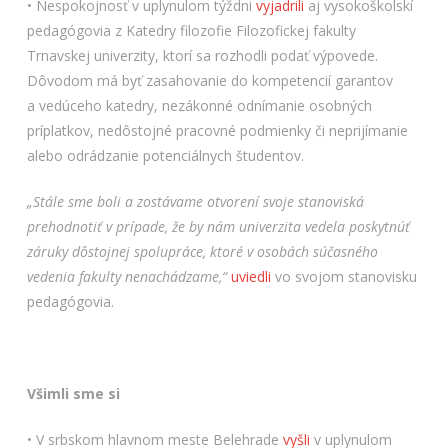
• Nespokojnosť v uplynulom týždni
vyjadrili
aj vysokoškolskí
pedagógovia z Katedry filozofie Filozofickej fakulty
Trnavskej univerzity, ktorí sa rozhodli podať výpovede.
Dôvodom má byť zasahovanie do kompetencií garantov
a vedúceho katedry, nezákonné odnímanie osobných
príplatkov, nedôstojné pracovné podmienky či neprijímanie
alebo odrádzanie potenciálnych študentov.
„Stále sme boli a zostávame otvorení svoje stanoviská
prehodnotiť v prípade, že by nám univerzita vedela poskytnúť
záruky dôstojnej spolupráce, ktoré v osobách súčasného
vedenia fakulty nenachádzame,“
uviedli
vo svojom stanovisku
pedagógovia.
Všimli sme si
• V srbskom hlavnom meste Belehrade
vyšli
v uplynulom