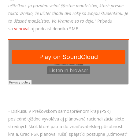
učiteľkou. Ja poznám veľmi šťastné manželstvo, ktoré presne
takto vzniklo, že učiteľ chodil dva roky so svojou študentkou. Je
to úžasné manželstvo. Vo Vranove sa to deje.“
Prípadu
sa
venoval
aj podcast denníka SME.
• Diskusiu v Prešovskom samosprávnom kraji (PSK)
posledné týždne vyvoláva aj plánovaná racionalizácia siete
stredných škôl, ktoré patria do zriaďovateľskej pôsobnosti
kraja. Úrad PSK plánoval rušiť, spájať či postupne „utlmovať“