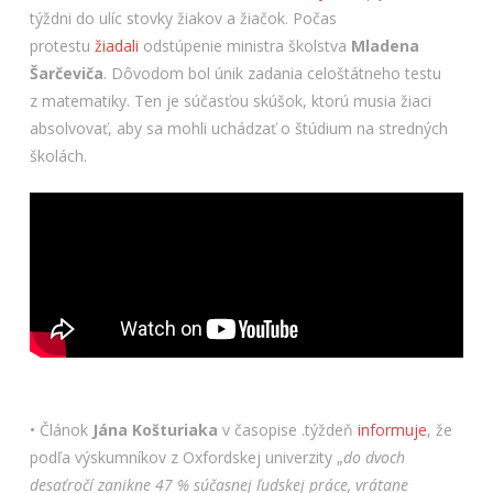
týždni do ulíc stovky žiakov a žiačok. Počas
protestu
žiadali
odstúpenie ministra školstva
Mladena
Šarčeviča
. Dôvodom bol únik zadania celoštátneho testu
z matematiky. Ten je súčasťou skúšok, ktorú musia žiaci
absolvovať, aby sa mohli uchádzať o štúdium na stredných
školách.
• Článok
Jána
Košturiaka
v časopise .týždeň
informuje
, že
podľa výskumníkov z Oxfordskej univerzity „
do dvoch
desaťročí zanikne 47 % súčasnej ľudskej práce, vrátane