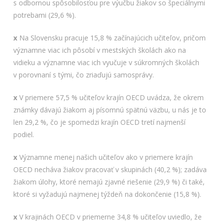
s odbornou spôsobilosťou pre výučbu žiakov so špeciálnymi
potrebami (29,6 %).
x
Na Slovensku pracuje 15,8 % začínajúcich učiteľov, pričom
významne viac ich pôsobí v mestských školách ako na
vidieku a významne viac ich vyučuje v súkromných školách
v porovnaní s tými, čo zriaďujú samosprávy.
x
V priemere 57,5 % učiteľov krajín OECD uvádza, že okrem
známky dávajú žiakom aj písomnú spätnú väzbu, u nás je to
len 29,2 %, čo je spomedzi krajín OECD tretí najmenší
podiel.
x
Významne menej našich učiteľov ako v priemere krajín
OECD necháva žiakov pracovať v skupinách (40,2 %); zadáva
žiakom úlohy, ktoré nemajú zjavné riešenie (29,9 %) či také,
ktoré si vyžadujú najmenej týždeň na dokončenie (15,8 %).
x
V krajinách OECD v priemerne 34,8 % učiteľov uviedlo, že