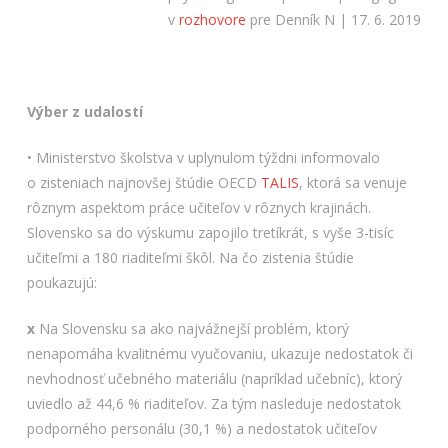
v
rozhovore
pre Denník N | 17. 6. 2019
Výber z udalostí
• Ministerstvo školstva v uplynulom týždni informovalo
o zisteniach najnovšej štúdie OECD
TALIS
, ktorá sa venuje
rôznym aspektom práce učiteľov v rôznych krajinách.
Slovensko sa do výskumu zapojilo tretíkrát, s vyše 3-tisíc
učiteľmi a 180 riaditeľmi škôl. Na čo zistenia štúdie
poukazujú:
x
Na Slovensku sa ako najvážnejší problém, ktorý
nenapomáha kvalitnému vyučovaniu, ukazuje nedostatok či
nevhodnosť učebného materiálu (napríklad učebníc), ktorý
uviedlo až 44,6 % riaditeľov. Za tým nasleduje nedostatok
podporného personálu (30,1 %) a nedostatok učiteľov