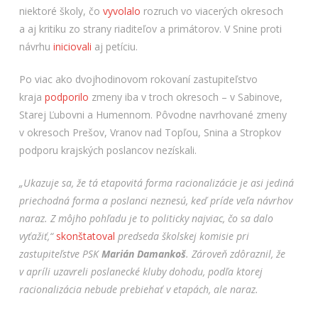
niektoré školy, čo
vyvolalo
rozruch vo viacerých okresoch
a aj kritiku zo strany riaditeľov a primátorov. V Snine proti
návrhu
iniciovali
aj petíciu.
Po viac ako dvojhodinovom rokovaní zastupiteľstvo
kraja
podporilo
zmeny iba v troch okresoch – v Sabinove,
Starej Ľubovni a Humennom. Pôvodne navrhované zmeny
v okresoch Prešov, Vranov nad Topľou, Snina a Stropkov
podporu krajských poslancov nezískali.
„Ukazuje sa, že tá etapovitá forma racionalizácie je asi jediná
priechodná forma a poslanci neznesú, keď príde veľa návrhov
naraz. Z môjho pohľadu je to politicky najviac, čo sa dalo
vyťažiť,“
skonštatoval
predseda školskej komisie pri
zastupiteľstve PSK
Marián Damankoš
. Zároveň zdôraznil, že
v apríli uzavreli poslanecké kluby dohodu, podľa ktorej
racionalizácia nebude prebiehať v etapách, ale naraz.