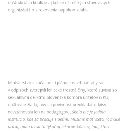
obštrukciách koalície aj kritike učiteľských stavovských
organizácií ho z rokovania napokon stiahla.
Ministerstvo v súčasnosti plánuje navrhnúť, aby sa
v odpisoch zverejnili len také trestné činy, ktoré súvisia so
sexuálnymi deliktmi. Slovenská komora učiteľov (SKU)
opätovne žiada, aby sa povinnosť predkladať odpisy
nevzťahovala len na pedagógov.
„Škola nie je jediná
inštitúcia, kde sa pracuje s deťmi. Musíme mať všetci rovnaké
práva, malo by sa to týkať aj lekárov, kňazov, ľudí, ktorí