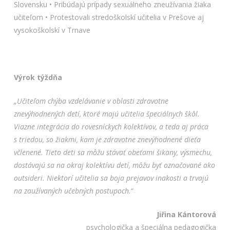
Slovensku • Pribúdajú prípady sexuálneho zneužívania žiaka
učiteľom • Protestovali stredoškolskí učitelia v Prešove aj
vysokoškolskí v Trnave
Výrok týždňa
„Učiteľom chýba vzdelávanie v oblasti zdravotne
znevýhodnených detí, ktoré majú učitelia špeciálnych škôl.
Viazne integrácia do rovesníckych kolektívov, a teda aj práca
s triedou, so žiakmi, kam je zdravotne znevýhodnené dieťa
včlenené. Tieto deti sa môžu stávať obeťami šikany, výsmechu,
dostávajú sa na okraj kolektívu detí, môžu byť označované ako
outsideri. Niektorí učitelia sa boja prejavov inakosti a trvajú
na zaužívaných učebných postupoch.
“
Jiřina Kántorová
psychologička a špeciálna pedagogička