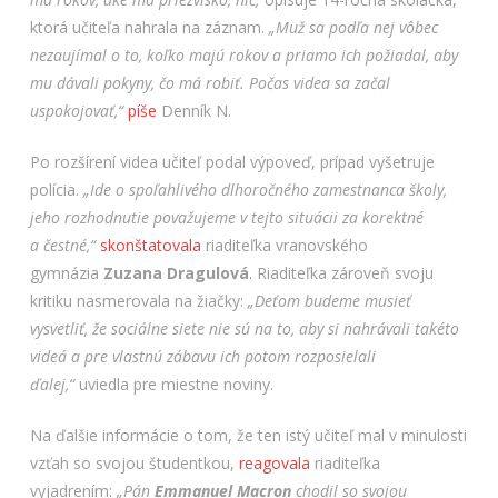
ktorá učiteľa nahrala na záznam.
„Muž sa podľa nej vôbec
nezaujímal o to, koľko majú rokov a priamo ich požiadal, aby
mu dávali pokyny, čo má robiť. Počas videa sa začal
uspokojovať,“
píše
Denník N.
Po rozšírení videa učiteľ podal výpoveď, prípad vyšetruje
polícia.
„Ide o spoľahlivého dlhoročného zamestnanca školy,
jeho rozhodnutie považujeme v tejto situácii za korektné
a čestné,“
skonštatovala
riaditeľka vranovského
gymnázia
Zuzana Dragulová
. Riaditeľka zároveň svoju
kritiku nasmerovala na žiačky:
„Deťom budeme musieť
vysvetliť, že sociálne siete nie sú na to, aby si nahrávali takéto
videá a pre vlastnú zábavu ich potom rozposielali
ďalej,“
uviedla pre miestne noviny.
Na ďalšie informácie o tom, že ten istý učiteľ mal v minulosti
vzťah so svojou študentkou,
reagovala
riaditeľka
vyjadrením:
„Pán
Emmanuel Macron
chodil so svojou