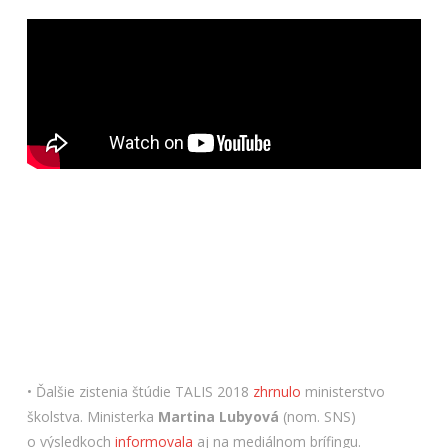
• Ďalšie zistenia štúdie TALIS 2018
zhrnulo
ministerstvo
školstva. Ministerka
Martina Lubyová
(nom. SNS)
o výsledkoch
informovala
aj na mediálnom brífingu.