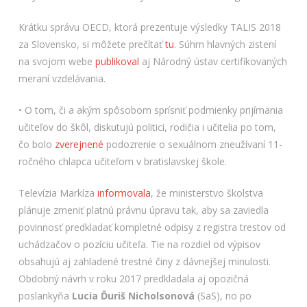
Krátku správu OECD, ktorá prezentuje výsledky TALIS 2018
za Slovensko, si môžete prečítať
tu
. Súhrn hlavných zistení
na svojom webe
publikoval
aj Národný ústav certifikovaných
meraní vzdelávania.
• O tom, či a akým spôsobom sprísniť podmienky prijímania
učiteľov do škôl, diskutujú politici, rodičia i učitelia po tom,
čo bolo
zverejnené
podozrenie o sexuálnom zneužívaní 11-
ročného chlapca učiteľom v bratislavskej škole.
Televízia Markíza
informovala
, že ministerstvo školstva
plánuje zmeniť platnú právnu úpravu tak, aby sa zaviedla
povinnosť predkladať kompletné odpisy z registra trestov od
uchádzačov o pozíciu učiteľa. Tie na rozdiel od výpisov
obsahujú aj zahladené trestné činy z dávnejšej minulosti.
Obdobný návrh v roku 2017 predkladala aj opozičná
poslankyňa
Lucia Ďuriš Nicholsonová
(SaS), no po