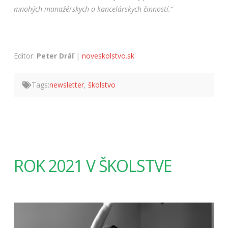
mnohých manažérskych a kancelárskych činností.“
Editor:
Peter Dráľ
|
noveskolstvo.sk
Tags:
newsletter
,
školstvo
ROK 2021 V ŠKOLSTVE