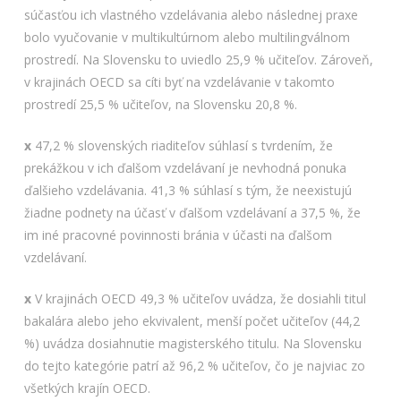
súčasťou ich vlastného vzdelávania alebo následnej praxe
bolo vyučovanie v multikultúrnom alebo multilingválnom
prostredí. Na Slovensku to uviedlo 25,9 % učiteľov. Zároveň,
v krajinách OECD sa cíti byť na vzdelávanie v takomto
prostredí 25,5 % učiteľov, na Slovensku 20,8 %.
x
47,2 % slovenských riaditeľov súhlasí s tvrdením, že
prekážkou v ich ďalšom vzdelávaní je nevhodná ponuka
ďalšieho vzdelávania. 41,3 % súhlasí s tým, že neexistujú
žiadne podnety na účasť v ďalšom vzdelávaní a 37,5 %, že
im iné pracovné povinnosti bránia v účasti na ďalšom
vzdelávaní.
x
V krajinách OECD 49,3 % učiteľov uvádza, že dosiahli titul
bakalára alebo jeho ekvivalent, menší počet učiteľov (44,2
%) uvádza dosiahnutie magisterského titulu. Na Slovensku
do tejto kategórie patrí až 96,2 % učiteľov, čo je najviac zo
všetkých krajín OECD.