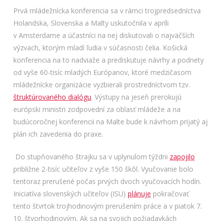
Prvá mládežnícka konferencia sa v rámci trojpredsedníctva
Holandska, Slovenska a Malty uskutočnila v apríli
v Amsterdame a účastníci na nej diskutovali o najväčších
výzvach, ktorým mladí ľudia v súčasnosti čelia. Košická
konferencia na to nadviaže a prediskutuje návrhy a podnety
od vyše 60-tisíc mladých Európanov, ktoré medzičasom
mládežnícke organizácie vyzbierali prostredníctvom tzv.
štruktúrovaného dialógu
. Výstupy na jeseň prerokujú
európski ministri zodpovední za oblasť mládeže a na
budúcoročnej konferencii na Malte bude k návrhom prijatý aj
plán ich zavedenia do praxe.
Do stupňovaného štrajku sa v uplynulom týždni
zapojilo
približne 2-tisíc učiteľov z vyše 150 škôl. Vyučovanie bolo
tentoraz prerušené počas prvých dvoch vyučovacích hodín.
Iniciatíva slovenských učiteľov (ISU)
plánuje
pokračovať
tento štvrtok trojhodinovým prerušením práce a v piatok 7.
10. štvorhodinovým. Ak sa na svojich požiadavkách