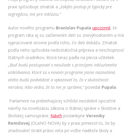
praxi spôsobuje zmätok a „
takýto postup je typický pre
segregáciu, nie pre inklúziu.“
Autor nového programu
Branislav Pupala
upozornil
, že
program ráta aj so začlenením detí so znevýhodnením a má
vypracované úrovne podľa toho, čo deti dokážu. Zmätok
podľa neho spôsobila nedostatočná príprava a neschopnosť
štátnych úradníkov, ktorá teraz padla na plecia učiteliek.
„Buď budú postupovať v nesúlade s princípmi inkluzívneho
vzdelávania, ktoré sú v novom programe jasne naznačené,
alebo budú podvádzať a vykazovať to, čo v skutočnosti
nerobia, lebo vedia, že to nie je správne,“
povedal
Pupala
.
Parlament na prebiehajúcej schôdzi neodobril opozičné
návrhy na novelizáciu zákona o štátnej správe v školstve a
školskej samospráve.
Návrh
poslankyne
Veroniky
Remišovej
(OĽaNO-NOVA) by v praxi priniesol to, že by
zriaďovateľ stratil právo veta pri voľbe riaditeľa školy a