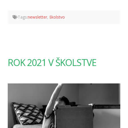
Tags:
newsletter
,
školstvo
ROK 2021 V ŠKOLSTVE