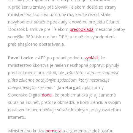
K predĺženiu zmluvy pre Slovak Telekom došlo zo strany
ministerstva školstva už druhý raz, keďže rezort stále
nevyhodnotil súťažné podklady k novému projektu Edunet.
Dodatok k zmluve pre Telekom
predpokladá
mesačné platby
vo výške 380-tisíc eur bez DPH, a to až do vyhodnotenia
prebiehajúceho obstarávania.
Pavol Lacko
z AFP po podaní podnetu
vyhlásil
, že
ministerstvo školstva je nielen neschopné pripraviť plynulý
prechod medzi projektmi, ale
„ešte túto svoju neschopnosť
pláta zákonne pochybným spôsobom, ktorý nezaručuje
najefektívnejšie riešenie.“
Ján Hargaš
z platformy
Slovensko.Digital
dodal
, že problematická je aj samotná
súťaž na Edunet, pretože obmedzuje konkurenciu a svojím
nastavením neumožňuje súťažiť lokálnym poskytovateľom
internetu.
Ministerstvo kritiku
odmieta
a argumentuje zložitosťou