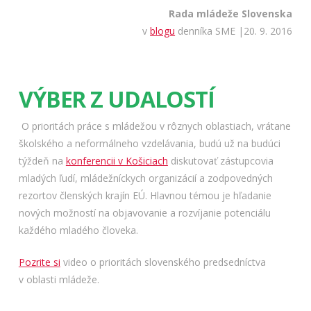
Rada mládeže Slovenska
v
blogu
denníka SME |20. 9. 2016
VÝBER Z UDALOSTÍ
O prioritách práce s mládežou v rôznych oblastiach, vrátane
školského a neformálneho vzdelávania, budú už na budúci
týždeň na
konferencii v Košiciach
diskutovať zástupcovia
mladých ľudí, mládežníckych organizácií a zodpovedných
rezortov členských krajín EÚ. Hlavnou témou je hľadanie
nových možností na objavovanie a rozvíjanie potenciálu
každého mladého človeka.
Pozrite si
video o prioritách slovenského predsedníctva
v oblasti mládeže.