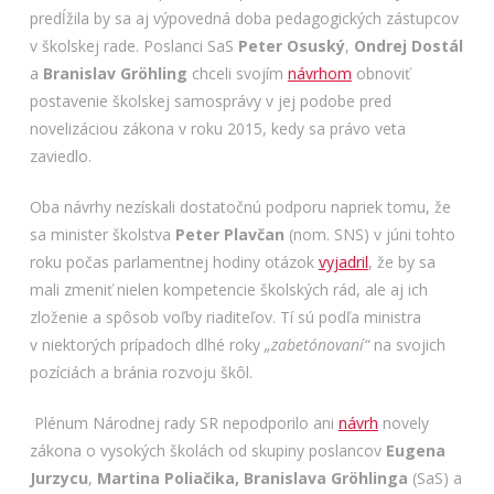
predĺžila by sa aj výpovedná doba pedagogických zástupcov
v školskej rade. Poslanci SaS
Peter Osuský
,
Ondrej Dostál
a
Branislav Gröhling
chceli svojím
návrhom
obnoviť
postavenie školskej samosprávy v jej podobe pred
novelizáciou zákona v roku 2015, kedy sa právo veta
zaviedlo.
Oba návrhy nezískali dostatočnú podporu napriek tomu, že
sa minister školstva
Peter Plavčan
(nom. SNS) v júni tohto
roku počas parlamentnej hodiny otázok
vyjadril
, že by sa
mali zmeniť nielen kompetencie školských rád, ale aj ich
zloženie a spôsob voľby riaditeľov. Tí sú podľa ministra
v niektorých prípadoch dlhé roky
„zabetónovaní“
na svojich
pozíciách a bránia rozvoju škôl.
Plénum Národnej rady SR nepodporilo ani
návrh
novely
zákona o vysokých školách od skupiny poslancov
Eugena
Jurzycu
,
Martina Poliačika,
Branislava Gröhlinga
(SaS) a