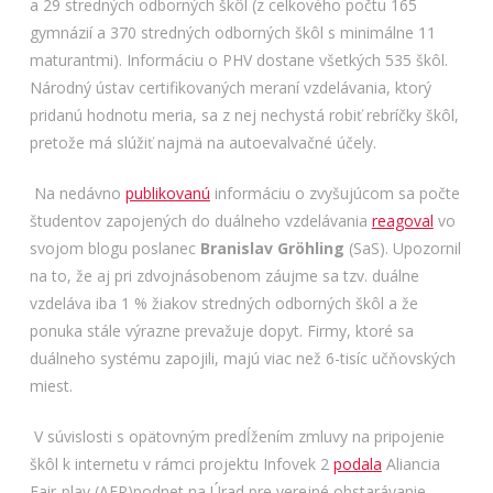
a 29 stredných odborných škôl (z celkového počtu 165
gymnázií a 370 stredných odborných škôl s minimálne 11
maturantmi). Informáciu o PHV dostane všetkých 535 škôl.
Národný ústav certifikovaných meraní vzdelávania, ktorý
pridanú hodnotu meria, sa z nej nechystá robiť rebríčky škôl,
pretože má slúžiť najmä na autoevalvačné účely.
Na nedávno
publikovanú
informáciu o zvyšujúcom sa počte
študentov zapojených do duálneho vzdelávania
reagoval
vo
svojom blogu poslanec
Branislav Gröhling
(SaS). Upozornil
na to, že aj pri zdvojnásobenom záujme sa tzv. duálne
vzdeláva iba 1 % žiakov stredných odborných škôl a že
ponuka stále výrazne prevažuje dopyt. Firmy, ktoré sa
duálneho systému zapojili, majú viac než 6-tisíc učňovských
miest.
V súvislosti s opätovným predĺžením zmluvy na pripojenie
škôl k internetu v rámci projektu Infovek 2
podala
Aliancia
Fair-play (AFP)podnet na Úrad pre verejné obstarávanie.