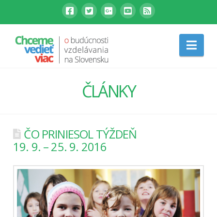
Nav
ČLÁNKY
ČO PRINIESOL TÝŽDEŇ
19. 9. – 25. 9. 2016