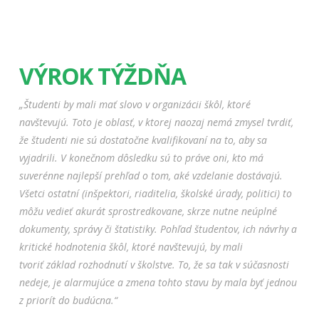
VÝROK TÝŽDŇA
„Študenti by mali mať slovo v organizácii škôl, ktoré
navštevujú. Toto je oblasť, v ktorej naozaj nemá zmysel tvrdiť,
že študenti nie sú dostatočne kvalifikovaní na to, aby sa
vyjadrili. V konečnom dôsledku sú to práve oni, kto má
suverénne najlepší prehľad o tom, aké vzdelanie dostávajú.
Všetci ostatní (inšpektori, riaditelia, školské úrady, politici) to
môžu vedieť akurát sprostredkovane, skrze nutne neúplné
dokumenty, správy či štatistiky. Pohľad študentov, ich návrhy a
kritické hodnotenia škôl, ktoré navštevujú, by mali
tvoriť základ rozhodnutí v školstve. To, že sa tak v súčasnosti
nedeje, je alarmujúce a zmena tohto stavu by mala byť jednou
z priorít do budúcna.“