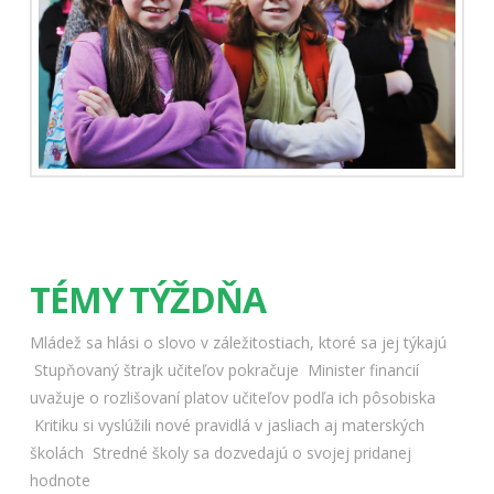
TÉMY TÝŽDŇA
Mládež sa hlási o slovo v záležitostiach, ktoré sa jej týkajú
Stupňovaný štrajk učiteľov pokračuje
Minister financií
uvažuje o rozlišovaní platov učiteľov podľa ich pôsobiska
Kritiku si vyslúžili nové pravidlá v jasliach aj materských
školách
Stredné školy sa dozvedajú o svojej pridanej
hodnote