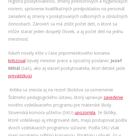
registra poskytovateľov, zmeny priestorových a hygienických
noriem, sprísnenie kvalifikačných predpokladov na personál
zariadení aj zmeny v poskytovaných odborných a obslužných
činnostiach. Zároveň sa má znížiť počet detí, o ktoré sa
môže starať jeden dospelý človek, a aj počet detí na jednu
miestnosť.
Návrh novely ešte v čase pripomienkového konania
kritizoval
bývalý minister práce a opozičný poslanec
Jozef
Mihál
(SaS), ako aj viacerí poskytovatelia, ktorí detské jasle
prevádzkujú
.
Kritika sa zniesla aj na rezort školstva za usmernenie
Štátneho pedagogického ústavu, ktorý upravuje
zavedenie
nového vzdelávacieho programu pre materské školy.
Slovenská komora učiteľov (SKU)
upozornila
, že škôlky,
ktoré vzdelávajú aj integrované deti, majú postupovať podľa
dvoch vzdelávacích programov súčasne. Podľa SKU však
majú programy odlišnú koncepciu, štruktúru i obsah, čo v