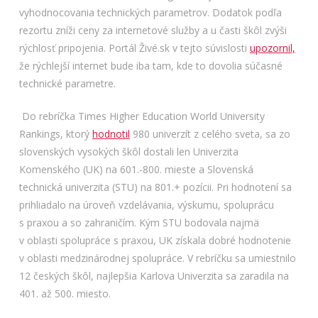
vyhodnocovania technických parametrov. Dodatok podľa
rezortu zníži ceny za internetové služby a u časti škôl zvýši
rýchlosť pripojenia. Portál Živé.sk v tejto súvislosti
upozornil,
že rýchlejší internet bude iba tam, kde to dovolia súčasné
technické parametre.
Do rebríčka Times Higher Education World University
Rankings, ktorý
hodnotil
980 univerzít z celého sveta, sa zo
slovenských vysokých škôl dostali len Univerzita
Komenského (UK) na 601.-800. mieste a Slovenská
technická univerzita (STU) na 801.+ pozícii. Pri hodnotení sa
prihliadalo na úroveň vzdelávania, výskumu, spoluprácu
s praxou a so zahraničím. Kým STU bodovala najmä
v oblasti spolupráce s praxou, UK získala dobré hodnotenie
v oblasti medzinárodnej spolupráce. V rebríčku sa umiestnilo
12 českých škôl, najlepšia Karlova Univerzita sa zaradila na
401. až 500. miesto.