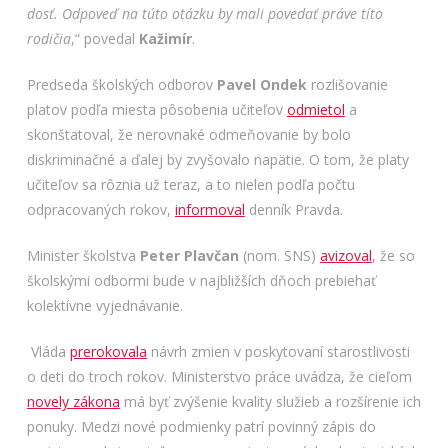
dosť. Odpoveď na túto otázku by mali povedať práve títo
rodičia
,“ povedal
Kažimír
.
Predseda školských odborov
Pavel Ondek
rozlišovanie
platov podľa miesta pôsobenia učiteľov
odmietol
a
skonštatoval, že nerovnaké odmeňovanie by bolo
diskriminačné a ďalej by zvyšovalo napätie. O tom, že platy
učiteľov sa rôznia už teraz, a to nielen podľa počtu
odpracovaných rokov,
informoval
denník Pravda.
Minister školstva
Peter Plavčan
(nom. SNS)
avizoval
, že so
školskými odbormi bude v najbližších dňoch prebiehať
kolektívne vyjednávanie.
Vláda
prerokovala
návrh zmien v poskytovaní starostlivosti
o deti do troch rokov. Ministerstvo práce uvádza, že cieľom
novely zákona
má byť zvýšenie kvality služieb a rozšírenie ich
ponuky. Medzi nové podmienky patrí povinný zápis do