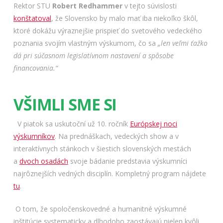
Rektor STU
Robert Redhammer
v tejto súvislosti
konštatoval
, že Slovensko by malo mať iba niekoľko škôl,
ktoré dokážu výraznejšie prispieť do svetového vedeckého
poznania svojím vlastným výskumom, čo sa
„len veľmi ťažko
dá pri súčasnom legislatívnom nastavení a spôsobe
financovania.“
VŠIMLI SME SI
V piatok sa uskutoční už 10. ročník
Európskej noci
výskumníkov
. Na prednáškach, vedeckých show a v
interaktívnych stánkoch v šiestich slovenských mestách
a
dvoch osadách
svoje bádanie predstavia výskumníci
najrôznejších vedných disciplín. Kompletný program nájdete
tu
.
O tom, že spoločenskovedné a humanitné výskumné
inštitúcie systematicky a dlhodobo zaostávajú nielen kvôli