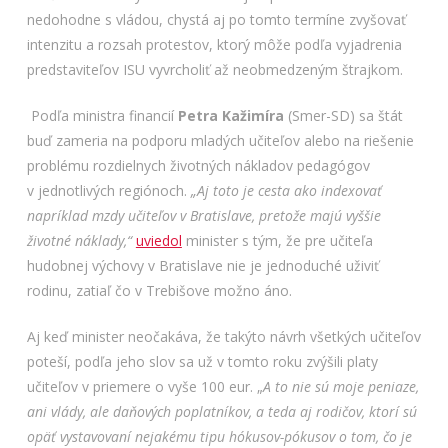
nedohodne s vládou, chystá aj po tomto termíne zvyšovať
intenzitu a rozsah protestov, ktorý môže podľa vyjadrenia
predstaviteľov ISU vyvrcholiť až neobmedzeným štrajkom.
Podľa ministra financií
Petra Kažimíra
(Smer-SD) sa štát
buď zameria na podporu mladých učiteľov alebo na riešenie
problému rozdielnych životných nákladov pedagógov
v jednotlivých regiónoch.
„Aj toto je cesta ako indexovať
napríklad mzdy učiteľov v Bratislave, pretože majú vyššie
životné náklady,“
uviedol
minister s tým, že pre učiteľa
hudobnej výchovy v Bratislave nie je jednoduché uživiť
rodinu, zatiaľ čo v Trebišove možno áno.
Aj keď minister neočakáva, že takýto návrh všetkých učiteľov
poteší, podľa jeho slov sa už v tomto roku zvýšili platy
učiteľov v priemere o vyše 100 eur. „
A to nie sú moje peniaze,
ani vlády, ale daňových poplatníkov, a teda aj rodičov, ktorí sú
opäť vystavovaní nejakému tipu hókusov-pókusov o tom, čo je