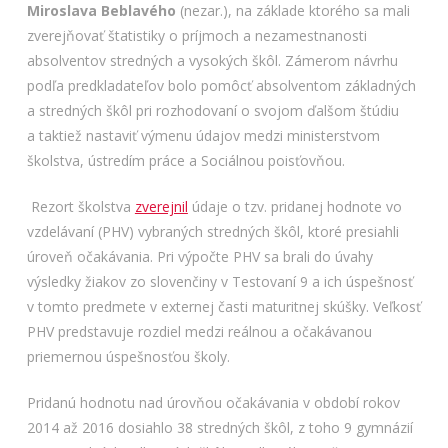
Miroslava Beblavého
(nezar.), na základe ktorého sa mali
zverejňovať štatistiky o príjmoch a nezamestnanosti
absolventov stredných a vysokých škôl. Zámerom návrhu
podľa predkladateľov bolo pomôcť absolventom základných
a stredných škôl pri rozhodovaní o svojom ďalšom štúdiu
a taktiež nastaviť výmenu údajov medzi ministerstvom
školstva, ústredím práce a Sociálnou poisťovňou.
Rezort školstva
zverejnil
údaje o tzv. pridanej hodnote vo
vzdelávaní (PHV) vybraných stredných škôl, ktoré presiahli
úroveň očakávania. Pri výpočte PHV sa brali do úvahy
výsledky žiakov zo slovenčiny v Testovaní 9 a ich úspešnosť
v tomto predmete v externej časti maturitnej skúšky. Veľkosť
PHV predstavuje rozdiel medzi reálnou a očakávanou
priemernou úspešnosťou školy.
Pridanú hodnotu nad úrovňou očakávania v období rokov
2014 až 2016 dosiahlo 38 stredných škôl, z toho 9 gymnázií