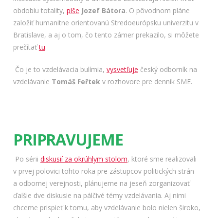
obdobiu totality,
píše
Jozef Bátora
. O pôvodnom pláne
založiť humanitne orientovanú Stredoeurópsku univerzitu v
Bratislave, a aj o tom, čo tento zámer prekazilo, si môžete
prečítať
tu
.
Čo je to vzdelávacia bulímia,
vysvetľuje
český odborník na
vzdelávanie
Tomáš Feřtek
v rozhovore pre denník SME.
PRIPRAVUJEME
Po sérii
diskusií za okrúhlym stolom
, ktoré sme realizovali
v prvej polovici tohto roka pre zástupcov politických strán
a odbornej verejnosti, plánujeme na jeseň zorganizovať
ďalšie dve diskusie na pálčivé témy vzdelávania. Aj nimi
chceme prispieť k tomu, aby vzdelávanie bolo nielen široko,