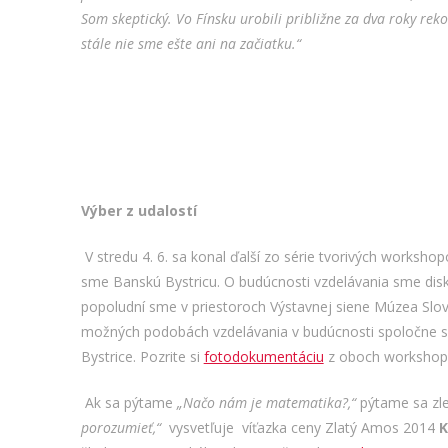
Som skeptický. Vo Fínsku urobili približne za dva roky re
stále nie sme ešte ani na začiatku.“
Výber z udalostí
V stredu 4. 6. sa konal ďalší zo série tvorivých worksh
sme Banskú Bystricu. O budúcnosti vzdelávania sme disku
popoludní sme v priestoroch Výstavnej siene Múzea Slov
možných podobách vzdelávania v budúcnosti spoločne s r
Bystrice. Pozrite si
fotodokumentáciu
z oboch workshop
Ak sa pýtame
„Načo nám je matematika?,“
pýtame sa zl
porozumieť,“
vysvetľuje víťazka ceny Zlatý Amos 2014
K