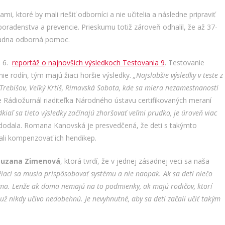
mi, ktoré by mali riešiť odborníci a nie učitelia a následne pripraviť
poradenstva a prevencie. Prieskumu totiž zároveň odhalil, že až 37-
iadna odborná pomoc.
. 6.
reportáž o najnovších výsledkoch Testovania 9
. Testovanie
ie rodín, tým majú žiaci horšie výsledky.
„Najslabšie výsledky v teste z
 Trebišov, Veľký Krtíš, Rimavská Sobota, kde sa miera nezamestnanosti
 Rádiožurnál riaditeľka Národného ústavu certifikovaných meraní
dkiaľ sa tieto výsledky začínajú zhoršovať veľmi prudko, je úroveň viac
odala. Romana Kanovská je presvedčená, že deti s takýmto
ali kompenzovať ich hendikep.
Zuzana Zimenová
, ktorá tvrdí, že v jednej zásadnej veci sa naša
e žiaci sa musia prispôsobovať systému a nie naopak. Ak sa deti niečo
oma. Lenže ak doma nemajú na to podmienky, ak majú rodičov, ktorí
už nikdy učivo nedobehnú. Je nevyhnutné, aby sa deti začali učiť takým