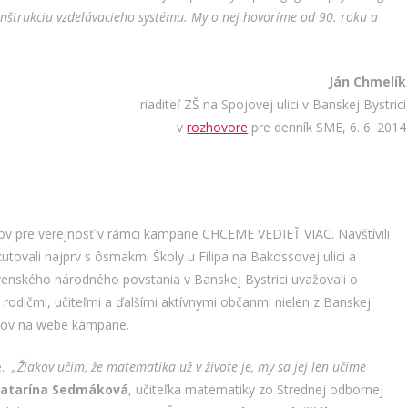
konštrukciu vzdelávacieho systému. My o nej hovoríme od 90. roku a
Ján Chmelík
riaditeľ ZŠ na Spojovej ulici v Banskej Bystrici
v
rozhovore
pre denník SME, 6. 6. 2014
opov pre verejnosť v rámci kampane CHCEME VEDIEŤ VIAC. Navštívili
tovali najprv s ôsmakmi Školy u Filipa na Bakossovej ulici a
enského národného povstania v Banskej Bystrici uvažovali o
odičmi, učiteľmi a ďalšími aktívnymi občanmi nielen z Banskej
ov na webe kampane.
e.
„Žiakov učím, že matematika už v živote je, my sa jej len učíme
atarína Sedmáková
, učiteľka matematiky zo Strednej odbornej