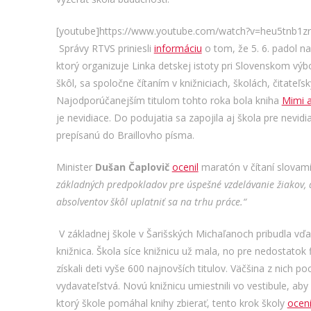
[youtube]https://www.youtube.com/watch?v=heu5tnb1zr
Správy RTVS priniesli
informáciu
o tom, že 5. 6. padol 
ktorý organizuje Linka detskej istoty pri Slovenskom vý
škôl, sa spoločne čítaním v knižniciach, školách, čitateľs
Najodporúčanejším titulom tohto roka bola kniha
Mimi a
je nevidiace. Do podujatia sa zapojila aj škola pre nevidiac
prepísanú do Braillovho písma.
Minister
Dušan Čaplovič
ocenil
maratón v čítaní slovam
základných predpokladov pre úspešné vzdelávanie žiakov, a
absolventov škôl uplatniť sa na trhu práce.“
V
základnej škole v Šarišských Michaľanoch pribudla v
knižnica. Škola síce knižnicu už mala, no pre nedostatok 
získali deti vyše 600 najnovších titulov. Väčšina z nich
vydavateľstvá. Novú knižnicu umiestnili vo vestibule, aby
ktorý škole pomáhal knihy zbierať, tento krok školy
oceni