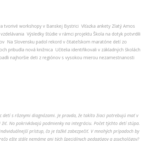
 tvorivé workshopy v Banskej Bystrici
Víťazka ankety Zlatý Amos
 vzdelávania
Výsledky štúdie v rámci projektu Škola na dotyk potvrdili
kov
Na Slovensku padol rekord v čitateľskom maratóne detí zo
och pribudla nová knižnica
Učitelia identifikovali v základných školách
padli najhoršie deti z regiónov s vysokou mierou nezamestnanosti
ac detí s rôznymi diagnózami. Je pravda, že takíto žiaci potrebujú mať v
 žiť. No pokrivkávajú podmienky na integráciu. Počet týchto detí stúpa.
ndividuálnejší prístup, čo je ťažké zabezpečiť. V mnohých prípadoch by
Prečo ešte stále nemáme ani tých špeciálnych pedagógov a psychológov?