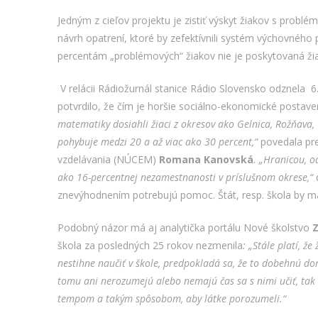
Jedným z cieľov projektu je zistiť výskyt žiakov s probléma
návrh opatrení, ktoré by zefektívnili systém výchovného 
percentám „problémových“ žiakov nie je poskytovaná ž
V relácii Rádiožurnál stanice Rádio Slovensko odznela 6
potvrdilo, že čím je horšie sociálno-ekonomické postaven
matematiky dosiahli žiaci z okresov ako Gelnica, Rožňava,
pohybuje medzi 20 a až viac ako 30 percent,“
povedala pre
vzdelávania (NÚCEM)
Romana Kanovská
. „Hranicou, o
ako 16-percentnej nezamestnanosti v príslušnom okrese,“
d
znevýhodnením potrebujú pomoc. Štát, resp. škola by m
Podobný názor má aj analytička portálu Nové školstvo
škola za posledných 25 rokov nezmenila
: „Stále platí, ž
nestihne naučiť v škole, predpokladá sa, že to dobehnú d
tomu ani nerozumejú alebo nemajú čas sa s nimi učiť, tak 
tempom a takým spôsobom, aby látke porozumeli.“