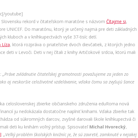
c[/youtube]
na Slovensku rekord v čitateľskom maratóne s názvom
Čítajme si
,
bore UNICEF. Do maratónu, ktorý je určený najmä pre deti základných
kých kluboch a v kníhkupectvách vyše 37-tisíc detí.
 Líza
, ktorá rozpráva o priateľstve dvoch dievčatiek, z ktorých jedno
e deti v Levoči. Deti v nej čítali z knihy Artičokové srdcia, ktorú mali
i:
„Práve zvládnutie čitateľskej gramotnosti považujeme za jeden zo
ko aj neskoršie celoživotné vzdelávanie, vďaka čomu sa zvyšujú šance
ďaka celoslovenskej zbierke občianskeho združenia eduRoma nová
financií ju nedokázala dostatočne naplniť knihami. Vďaka zbierke tak
 pochádza od súkromných darcov, zvyšné darovali škole kníhkupectvá či
 mali deti ku knihám voľný prístup. Spisovateľ
Michal Hvorecký
,
l
:
„Veľký problém školských knižníc je, že sú zavreté, zamknuté v nejakej