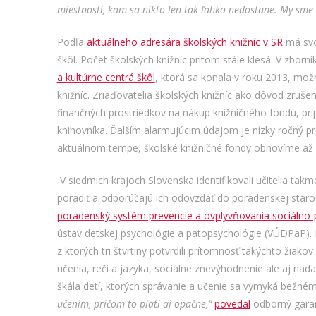
miestnosti, kam sa nikto len tak ľahko nedostane. My sme c
Podľa
aktuálneho adresára školských knižníc v SR
má svoj
škôl. Počet školských knižníc pritom stále klesá. V zborn
a kultúrne centrá škôl
, ktorá sa konala v roku 2013, mož
knižníc. Zriaďovatelia školských knižníc ako dôvod zruše
finančných prostriedkov na nákup knižničného fondu, p
knihovníka. Ďalším alarmujúcim údajom je nízky ročný prí
aktuálnom tempe, školské knižničné fondy obnovíme až 
V siedmich krajoch Slovenska identifikovali učitelia takm
poradiť a odporúčajú ich odovzdať do poradenskej starost
poradenský systém prevencie a ovplyvňovania sociálno-p
ústav detskej psychológie a patopsychológie (VÚDPaP). D
z ktorých tri štvrtiny potvrdili prítomnosť takýchto žiako
učenia, reči a jazyka, sociálne znevýhodnenie ale aj na
škála detí, ktorých správanie a učenie sa vymyká bežné
učením, pričom to platí aj opačne,“
povedal
odborný gara