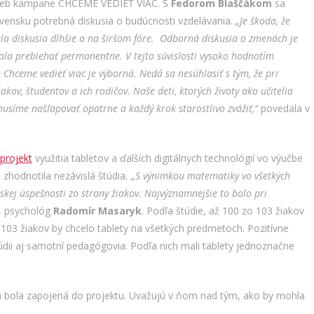
eb kampane CHCEME VEDIEŤ VIAC. S
Fedorom Blaščákom
sa
lovensku potrebná diskusia o budúcnosti vzdelávania.
„Je škoda, že
la diskusia dlhšie a na širšom fóre. Odborná diskusia o zmenách je
a prebiehať permanentne. V tejto súvislosti vysoko hodnotím
Chceme vedieť viac je výborná. Nedá sa nesúhlasiť s tým, že pri
iakov, študentov a ich rodičov. Naše deti, ktorých životy ako učitelia
síme našľapovať opatrne a každý krok starostlivo zvážiť,“
povedala v
projekt
využitia tabletov a ďalších digitálnych technológií vo výučbe
 zhodnotila nezávislá štúdia
. „S výnimkou matematiky vo všetkých
kej úspešnosti zo strany žiakov. Najvýznamnejšie to bolo pri
, psychológ
Radomír Masaryk
. Podľa štúdie, až 100 zo 103 žiakov
 103 žiakov by chcelo tablety na všetkých predmetoch. Pozitívne
túdii aj samotní pedagógovia. Podľa nich mali tablety jednoznačne
á bola zapojená do projektu. Uvažujú v ňom nad tým, ako by mohla