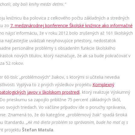
hceli, aby boli knihy medzi deťmi.“
u knižnicu iba polovica z celkového počtu základných a stredných
íku zo
7. medzinárodnej konferencie Školské knižnice ako informačné
no nájsť informáciu, že v roku 2012 bolo zrušených až 161 školských
nia najčastejšie uvádzali nevyhovujúce priestory, nedostatok
rípadne personálne problémy s obsadením funkcie školského
rastok nových titulov, ktorý naznačuje, že ak sa bude pokračovať v
za 52 rokov.
er 60-tisíc „problémových“ žiakov, s ktorými si učitelia nevedia
livosti. Vyplýva to z prvých výsledkov projektu
Komplexný
atologických javov v školskom prostredí
, ktorý realizuje Výskumný
o prieskumu sa zapojilo približne 75 percent základných škôl,
v vo svojich triedach. Vo väčšine prípadov ide o poruchy správania,
danie. Znamená to, že do kategórie „problémový žiak“ spadá široká
mu štandardu.
„Ak má dieťa problém so správaním, bude ho mať aj s
nt projektu
Štefan Matula
.