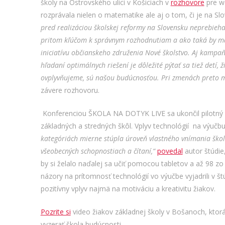
školy na Ostrovského ulici v Košiciach v
rozhovore
pre w
rozprávala nielen o matematike ale aj o tom, či je na S
pred realizáciou školskej reformy na Slovensku neprebieha
pritom kľúčom k správnym rozhodnutiam a ako taká by mal
iniciatívu občianskeho združenia Nové školstvo. Aj kampaň 
hľadaní optimálnych riešení je dôležité pýtať sa tiež detí, ž
ovplyvňujeme, sú našou budúcnosťou. Pri zmenách preto mu
závere rozhovoru.
Konferenciou ŠKOLA NA DOTYK LIVE sa ukončil pilotný
základných a stredných škôl. Vplyv technológií na výučbu
kategóriách mierne stúpla úroveň vlastného vnímania škols
všeobecných schopnostiach a čítaní,“
povedal
autor štúdie
by si želalo naďalej sa učiť pomocou tabletov a až 98 zo
názory na prítomnosť technológií vo výučbe vyjadrili v š
pozitívny vplyv najmä na motiváciu a kreativitu žiakov.
Pozrite si
video žiakov základnej školy v Bošanoch, ktor
vyzerať škola budúcnosti.