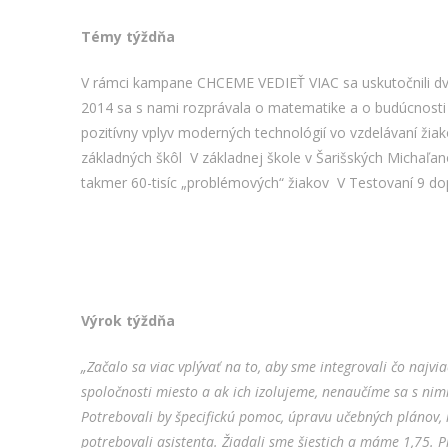
Témy týždňa
V rámci kampane CHCEME VEDIEŤ VIAC sa uskutočnili dva
2014 sa s nami rozprávala o matematike a o budúcnosti
pozitívny vplyv moderných technológií vo vzdelávaní žia
základných škôl
V základnej škole v Šarišských Michaľan
takmer 60-tisíc „problémových“ žiakov
V Testovaní 9 do
Výrok týždňa
„Začalo sa viac vplývať na to, aby sme integrovali čo najvi
spoločnosti miesto a ak ich izolujeme, nenaučíme sa s nimi
Potrebovali by špecifickú pomoc, úpravu učebných plánov, i
potrebovali asistenta. Žiadali sme šiestich a máme 1,75. 