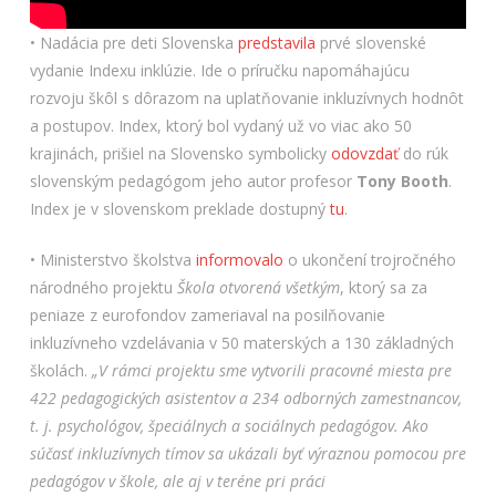
• Nadácia pre deti Slovenska
predstavila
prvé slovenské
vydanie Indexu inklúzie. Ide o príručku napomáhajúcu
rozvoju škôl s dôrazom na uplatňovanie inkluzívnych hodnôt
a postupov. Index, ktorý bol vydaný už vo viac ako 50
krajinách, prišiel na Slovensko symbolicky
odovzdať
do rúk
slovenským pedagógom jeho autor profesor
Tony Booth
.
Index je v slovenskom preklade dostupný
tu
.
• Ministerstvo školstva
informovalo
o ukončení trojročného
národného projektu
Škola otvorená všetkým
, ktorý sa za
peniaze z eurofondov zameriaval na posilňovanie
inkluzívneho vzdelávania v 50 materských a 130 základných
školách.
„V rámci projektu sme vytvorili pracovné miesta pre
422 pedagogických asistentov a 234 odborných zamestnancov,
t. j. psychológov, špeciálnych a sociálnych pedagógov. Ako
súčasť inkluzívnych tímov sa ukázali byť výraznou pomocou pre
pedagógov v škole, ale aj v teréne pri práci