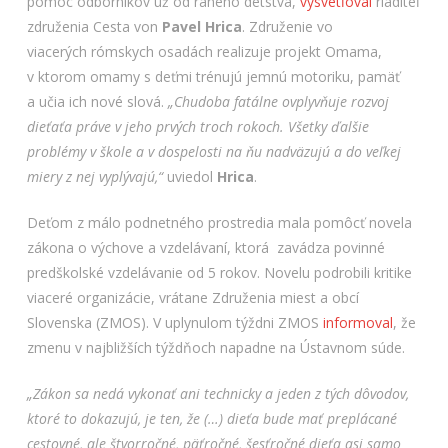
pomoc odborníkov už od raného detstva,
vysvetľoval
riaditeľ
združenia Cesta von
Pavel Hrica
. Združenie vo
viacerých rómskych osadách realizuje projekt Omama,
v ktorom omamy s deťmi trénujú jemnú motoriku, pamäť
a učia ich nové slová.
„Chudoba fatálne ovplyvňuje rozvoj
dieťaťa práve v jeho prvých troch rokoch. Všetky ďalšie
problémy v škole a v dospelosti na ňu nadväzujú a do veľkej
miery z nej vyplývajú,“
uviedol
Hrica
.
Deťom z málo podnetného prostredia mala pomôcť novela
zákona o výchove a vzdelávaní, ktorá zavádza povinné
predškolské vzdelávanie od 5 rokov. Novelu podrobili kritike
viaceré organizácie, vrátane Združenia miest a obcí
Slovenska (ZMOS). V uplynulom týždni ZMOS
informoval
, že
zmenu v najbližších týždňoch napadne na Ústavnom súde.
„Zákon sa nedá vykonať ani technicky a jeden z tých dôvodov,
ktoré to dokazujú, je ten, že (…) dieťa bude mať preplácané
cestovné, ale štvorročné, päťročné, šesťročné dieťa asi samo