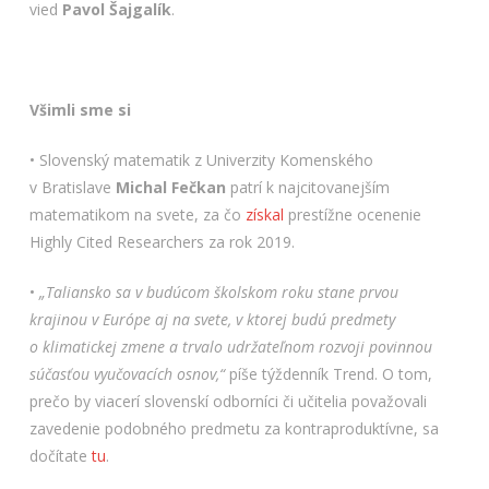
vied
Pavol Šajgalík
.
Všimli sme si
• Slovenský matematik z Univerzity Komenského
v Bratislave
Michal
Fečkan
patrí k najcitovanejším
matematikom na svete, za čo
získal
prestížne ocenenie
Highly Cited Researchers za rok 2019.
•
„Taliansko sa v budúcom školskom roku stane prvou
krajinou v Európe aj na svete, v ktorej budú predmety
o klimatickej zmene a trvalo udržateľnom rozvoji povinnou
súčasťou vyučovacích osnov,“
píše týždenník Trend. O tom,
prečo by viacerí slovenskí odborníci či učitelia považovali
zavedenie podobného predmetu za kontraproduktívne, sa
dočítate
tu
.