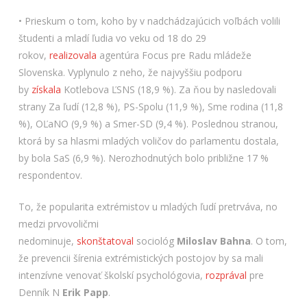
• Prieskum o tom, koho by v nadchádzajúcich voľbách volili
študenti a mladí ľudia vo veku od 18 do 29
rokov,
realizovala
agentúra Focus pre Radu mládeže
Slovenska. Vyplynulo z neho, že najvyššiu podporu
by
získala
Kotlebova ĽSNS (18,9 %). Za ňou by nasledovali
strany Za ľudí (12,8 %), PS-Spolu (11,9 %), Sme rodina (11,8
%), OĽaNO (9,9 %) a Smer-SD (9,4 %). Poslednou stranou,
ktorá by sa hlasmi mladých voličov do parlamentu dostala,
by bola SaS (6,9 %). Nerozhodnutých bolo približne 17 %
respondentov.
To, že popularita extrémistov u mladých ľudí pretrváva, no
medzi prvovoličmi
nedominuje,
skonštatoval
sociológ
Miloslav Bahna
. O tom,
že prevencii šírenia extrémistických postojov by sa mali
intenzívne venovať školskí psychológovia,
rozprával
pre
Denník N
Erik Papp
.