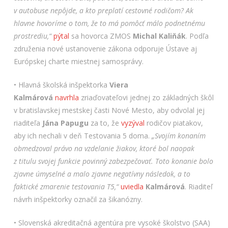
v autobuse nepôjde, a kto preplatí cestovné rodičom? Ak
hlavne hovoríme o tom, že to má pomôcť málo podnetnému
prostrediu,“
pýtal
sa hovorca ZMOS
Michal
Kaliňák
. Podľa
združenia nové ustanovenie zákona odporuje Ústave aj
Európskej charte miestnej samosprávy.
• Hlavná školská inšpektorka
Viera
Kalmárová
navrhla
zriaďovateľovi jednej zo základných škôl
v bratislavskej mestskej časti Nové Mesto, aby odvolal jej
riaditeľa
Jána Papugu
za to, že
vyzýval
rodičov piatakov,
aby ich nechali v deň Testovania 5 doma.
„Svojím konaním
obmedzoval právo na vzdelanie žiakov, ktoré bol naopak
z titulu svojej funkcie povinný zabezpečovať. Toto konanie bolo
zjavne úmyselné a malo zjavne negatívny následok, a to
faktické zmarenie testovania T5,“
uviedla
Kalmárová
. Riaditeľ
návrh inšpektorky označil za šikanózny.
• Slovenská akreditačná agentúra pre vysoké školstvo (SAA)