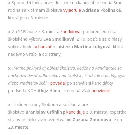
x
Spomedzi ľudí v prvej desiatke na kandidátke hnutia Sme
rodina sa k témam školstva
vyjadruje
Adriana Pčolinská
,
ktorá je na 6. mieste.
x
Za SNS bude z 3. miesta
kandidovať
podpredsedníčka
školského výboru
Eva Smolíková
. Z 19. pozície sa o hlasy
voličov bude
uchádzať
ministerka
Martina
Lubyová
, ktorá
nedávno vstúpila do strany.
x
„Máme pokrytú aj oblasť školstva, keďže na kandidátke sa
nachádza desať odborníkov na školstvo, či už ide o pedagógov
alebo riaditeľov škôl,“
povedal
po schválení kandidátky
predseda KDH
Alojz Hlina
. Ich mená však
neuviedol
.
x
Tímlíder strany Sloboda a solidarita pre
školstvo
Branislav
Gröhling
kandiduje
z 3. miesta, expertka
strany pre inkluzívne vzdelávanie
Zuzana Zimenová
je na
28. mieste.