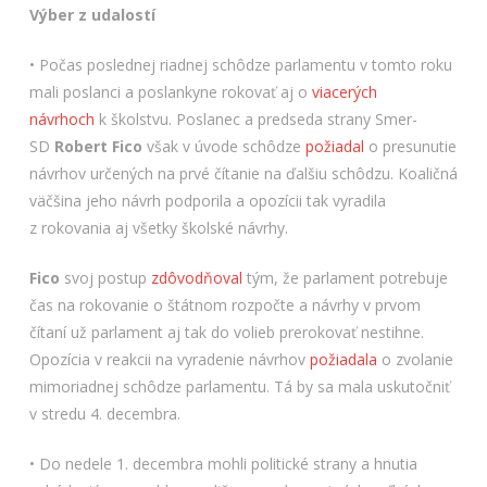
Výber z udalostí
• Počas poslednej riadnej schôdze parlamentu v tomto roku
mali poslanci a poslankyne rokovať aj o
viacerých
návrhoch
k školstvu. Poslanec a predseda strany Smer-
SD
Robert Fico
však v úvode schôdze
požiadal
o presunutie
návrhov určených na prvé čítanie na ďalšiu schôdzu. Koaličná
väčšina jeho návrh podporila a opozícii tak vyradila
z rokovania aj všetky školské návrhy.
Fico
svoj postup
zdôvodňoval
tým, že parlament potrebuje
čas na rokovanie o štátnom rozpočte a návrhy v prvom
čítaní už parlament aj tak do volieb prerokovať nestihne.
Opozícia v reakcii na vyradenie návrhov
požiadala
o zvolanie
mimoriadnej schôdze parlamentu. Tá by sa mala uskutočniť
v stredu 4. decembra.
• Do nedele 1. decembra mohli politické strany a hnutia