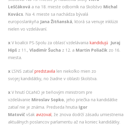
Leščáková
a na 18. mieste odborník na školstvo
Michal
Kovács
. Na 4. mieste sa nachádza bývalá
europoslankyňa
Jana Žitňanská
, ktorá sa venuje inklúzii
nielen vo vzdelávaní.
x
V koalícii PS-Spolu za oblasť vzdelávania
kandidujú
Juraj
Hipš
z 11.,
Vladimír Šucha
z 12. a
Martin Poliačik
zo 16.
miesta.
x
ĽSNS zatiaľ
predstavila
len niekoľko mien zo
svojej kandidátky, no žiadne v oblasti školstva.
x
V hnutí OĽaNO je tieňovým ministrom pre
vzdelávanie
Miroslav Sopko
, jeho priečka na kandidátke
zatiaľ nie je známa. Predseda hnutia
Igor
Matovič
však
avizoval
, že znova dodrží zásadu umiestnenia
aktuálnych poslancov parlamentu až na koniec kandidátky.