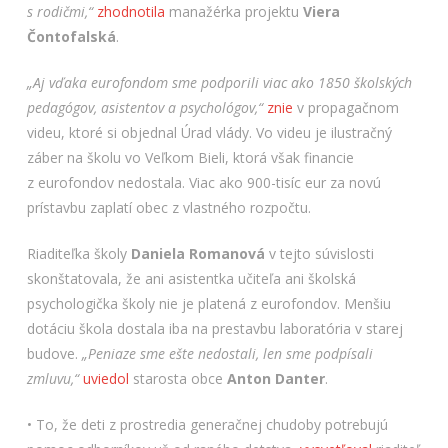
s rodičmi,“
zhodnotila
manažérka projektu
Viera
Čontofalská
.
„Aj vďaka eurofondom sme podporili viac ako 1850 školských
pedagógov, asistentov a psychológov,“
znie
v propagačnom
videu, ktoré si objednal Úrad vlády. Vo videu je ilustračný
záber na školu vo Veľkom Bieli, ktorá však financie
z eurofondov nedostala. Viac ako 900-tisíc eur za novú
prístavbu zaplatí obec z vlastného rozpočtu.
Riaditeľka školy
Daniela Romanová
v tejto súvislosti
skonštatovala, že ani asistentka učiteľa ani školská
psychologička školy nie je platená z eurofondov. Menšiu
dotáciu škola dostala iba na prestavbu laboratória v starej
budove.
„Peniaze sme ešte nedostali, len sme podpísali
zmluvu,“
uviedol
starosta obce
Anton Danter
.
• To, že deti z prostredia generačnej chudoby potrebujú