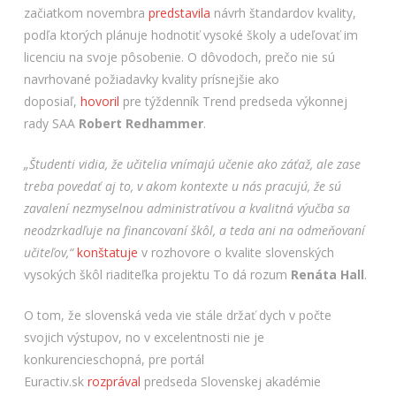
začiatkom novembra
predstavila
návrh štandardov kvality,
podľa ktorých plánuje hodnotiť vysoké školy a udeľovať im
licenciu na svoje pôsobenie. O dôvodoch, prečo nie sú
navrhované požiadavky kvality prísnejšie ako
doposiaľ,
hovoril
pre týždenník Trend predseda výkonnej
rady SAA
Robert Redhammer
.
„Študenti vidia, že učitelia vnímajú učenie ako záťaž, ale zase
treba povedať aj to, v akom kontexte u nás pracujú, že sú
zavalení nezmyselnou administratívou a kvalitná výučba sa
neodzrkadľuje na financovaní škôl, a teda ani na odmeňovaní
učiteľov,“
konštatuje
v rozhovore o kvalite slovenských
vysokých škôl riaditeľka projektu To dá rozum
Renáta Hall
.
O tom, že slovenská veda vie stále držať dych v počte
svojich výstupov, no v excelentnosti nie je
konkurencieschopná, pre portál
Euractiv.sk
rozprával
predseda Slovenskej akadémie