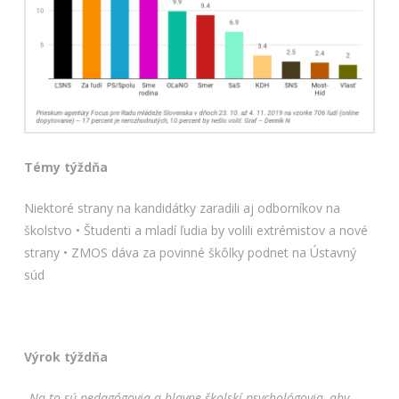
Témy týždňa
Niektoré strany na kandidátky zaradili aj odborníkov na
školstvo • Študenti a mladí ľudia by volili extrémistov a nové
strany • ZMOS dáva za povinné škôlky podnet na Ústavný
súd
Výrok týždňa
„Na to sú pedagógovia a hlavne školskí psychológovia, aby