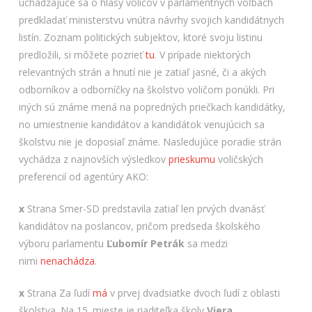
uchádzajúce sa o hlasy voličov v parlamentných voľbách
predkladať ministerstvu vnútra návrhy svojich kandidátnych
listín. Zoznam politických subjektov, ktoré svoju listinu
predložili, si môžete pozrieť
tu
. V prípade niektorých
relevantných strán a hnutí nie je zatiaľ jasné, či a akých
odborníkov a odborníčky na školstvo voličom ponúkli. Pri
iných sú známe mená na popredných priečkach kandidátky,
no umiestnenie kandidátov a kandidátok venujúcich sa
školstvu nie je doposiaľ známe. Nasledujúce poradie strán
vychádza z najnovších výsledkov
prieskumu
voličských
preferencií od agentúry AKO:
x
Strana Smer-SD predstavila zatiaľ len prvých dvanásť
kandidátov na poslancov, pričom predseda školského
výboru parlamentu
Ľubomír Petrák
sa medzi
nimi
nenachádza
.
x
Strana Za ľudí
má
v prvej dvadsiatke dvoch ľudí z oblasti
školstva. Na 15. mieste je riaditeľka školy
Viera