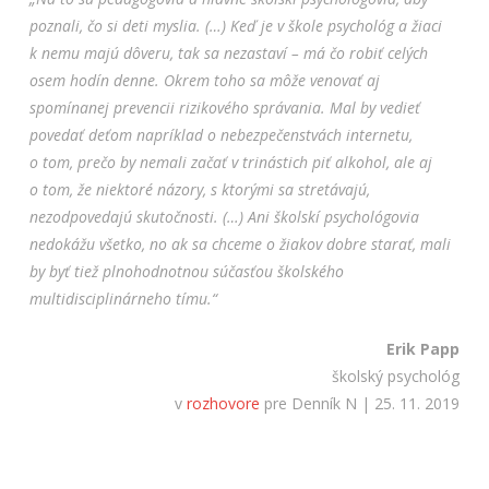
poznali, čo si deti myslia.
(…) Keď je v škole psychológ a žiaci
k nemu majú dôveru, tak sa nezastaví – má čo robiť celých
osem hodín denne. Okrem toho sa môže venovať aj
spomínanej prevencii rizikového správania. Mal by vedieť
povedať deťom napríklad o nebezpečenstvách internetu,
o tom, prečo by nemali začať v trinástich piť alkohol, ale aj
o tom, že niektoré názory, s ktorými sa stretávajú,
nezodpovedajú skutočnosti. (…)
Ani školskí psychológovia
nedokážu všetko, no ak sa chceme o žiakov dobre starať, mali
by byť tiež plnohodnotnou súčasťou školského
multidisciplinárneho tímu.
“
Erik Papp
školský psychológ
v
rozhovore
pre Denník N | 25. 11. 2019