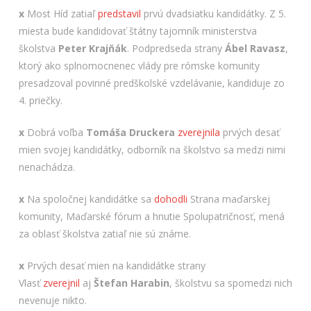
x
Most Híd zatiaľ
predstavil
prvú dvadsiatku kandidátky. Z 5.
miesta bude kandidovať štátny tajomník ministerstva
školstva
Peter Krajňák
. Podpredseda strany
Ábel Ravasz
,
ktorý ako splnomocnenec vlády pre rómske komunity
presadzoval povinné predškolské vzdelávanie, kandiduje zo
4. priečky.
x
Dobrá voľba
Tomáša Druckera
zverejnila
prvých desať
mien svojej kandidátky, odborník na školstvo sa medzi nimi
nenachádza.
x
Na spoločnej kandidátke sa
dohodli
Strana maďarskej
komunity, Maďarské fórum a hnutie Spolupatričnosť, mená
za oblasť školstva zatiaľ nie sú známe.
x
Prvých desať mien na kandidátke strany
Vlasť
zverejnil
aj
Štefan Harabin
, školstvu sa spomedzi nich
nevenuje nikto.