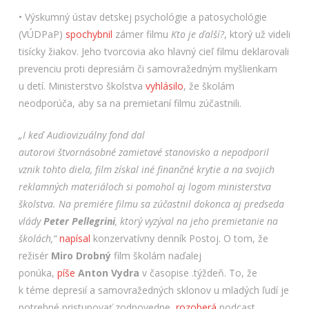
• Výskumný ústav detskej psychológie a patosychológie
(VÚDPaP)
spochybnil
zámer filmu
Kto je ďalší?
, ktorý už videli
tisícky žiakov. Jeho tvorcovia ako hlavný cieľ filmu deklarovali
prevenciu proti depresiám či samovražedným myšlienkam
u detí. Ministerstvo školstva
vyhlásilo
, že školám
neodporúča, aby sa na premietaní filmu zúčastnili.
„I keď Audiovizuálny fond dal
autorovi štvornásobné zamietavé stanovisko a nepodporil
vznik tohto diela, film získal iné finančné krytie a na svojich
reklamných materiáloch si pomohol aj logom ministerstva
školstva. Na premiére filmu sa zúčastnil dokonca aj predseda
vlády
Peter Pellegrini
, ktorý vyzýval na jeho premietanie na
školách,“
napísal
konzervatívny denník Postoj. O tom, že
režisér
Miro Drobný
film školám naďalej
ponúka,
píše
Anton Vydra
v časopise .týždeň. To, že
k téme depresií a samovražedných sklonov u mladých ľudí je
potrebné pristupovať zodpovedne,
rozoberá
podcast