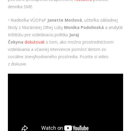
denníka SME.
• Riaditeľka VÚDPaP
Janette Motlová
, učiteľka základnej
školy z Muránskej Dlhej Lúky
Monika Podolinská
a analytik
Inštitútu pre vzdelávaciu politiku
Juraj
Čokyna
diskutovali
o tom, ako možno prostredníctvom
vzdelávania a včasnej intervencie pomôcť deťom zo
sociálne znevýhodneného prostredia. Pozrite si video
z diskusie.