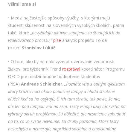
Všimli sme si
• Medzi najčastejšie spôsoby výučby, s ktorými majú
študenti skúsenosti na slovenských vysokých školách, patria
také, ktoré „
nevyžadujú aktívne zapojenie sa študujúcich do
vzdelávacieho procesu,“
píše
analytik projektu To dá
rozum
Stanislav Lukáč
.
• O tom, ako by nemalo vyzerať overovanie vedomostí
žiakov, pre týždenník Trend
rozprával
koordinátor Programu
OECD pre medzinárodné hodnotenie študentov
(PISA)
Andreas Schleicher
.
„Poznáte vtip s opitým cyklistom,
ktorý krúži v noci okolo pouličnej lampy a hľadá stratené
kľúče? Keď sa ho opýtajú, či ich tam stratil, tak povie, že nie,
ale len pod lampou vidí na zem. Testy vrhajú úzky lúč svetla na
vybraný okruh problémov. Sú dôležité, ale nesmieme zabudnúť
na to, čo vo svetle nevidíme. Sú druhy poznania, ktoré testy
nezachytia a nemerajú, napríklad sociálne a emocionálne