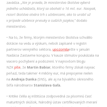
zavádza.
„Nie je pravda, že ministerstvo školstva vyberá
jedného uchádzača, ktorý sa obohatí o 16 mil. eur. Naopak,
rezort školstva otvára trh s učebnicami, ako to urobil už
v prípade učebnice prvouky a cudzích jazykov,“
dodalo
ministerstvo.
• Na to, že firmy, ktorým ministerstvo školstva schválilo
dotácie na vedu a výskum, neboli zapísané v registri
partnerov verejného sektora,
upozornila
ešte v januári
Nadácia Zastavme korupciu. V kauze stimulov poukázala na
viacero pochybení a podozrení. V najnovšom blogu
NZK
píše
, že
Martin Babiar
, ktorého firmy získali najviac
peňazí, teda takmer 4 milióny eur, má prepojenie nielen
na
Andreja Danka
(SNS), ale aj na bývalého okresného
šéfa národniarov
Stanislava Gaľa.
• Kritike čelila aj inštitúcia zodpovedná za písomnú časť
maturitných skúšok, Národný ústav certifikovaných meraní