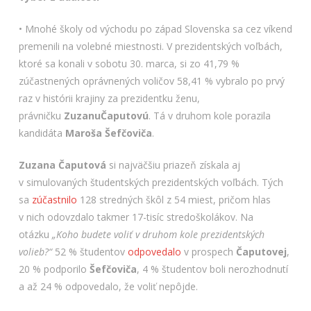
• Mnohé školy od východu po západ Slovenska sa cez víkend
premenili na volebné miestnosti. V prezidentských voľbách,
ktoré sa konali v sobotu 30. marca, si zo 41,79 %
zúčastnených oprávnených voličov 58,41 % vybralo po prvý
raz v histórii krajiny za prezidentku ženu,
právničku
Zuzanu
Čaputovú
. Tá v druhom kole porazila
kandidáta
Maroša Šefčoviča
.
Zuzana Čaputová
si najväčšiu priazeň získala aj
v simulovaných študentských prezidentských voľbách. Tých
sa
zúčastnilo
128 stredných škôl z 54 miest, pričom hlas
v nich odovzdalo takmer 17-tisíc stredoškolákov. Na
otázku
„Koho budete voliť v druhom kole prezidentských
volieb?“
52 % študentov
odpovedalo
v prospech
Čaputovej
,
20 % podporilo
Šefčoviča
, 4 % študentov boli nerozhodnutí
a až 24 % odpovedalo, že voliť nepôjde.