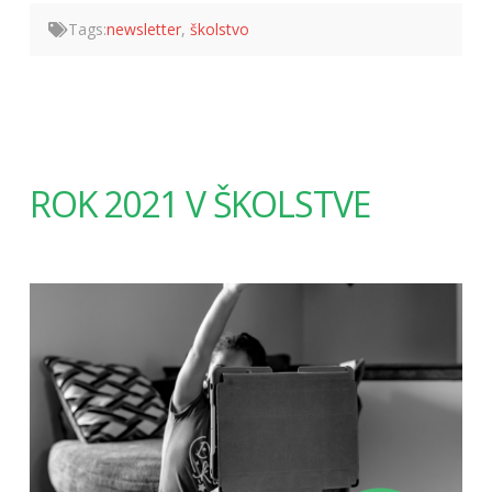
Tags:
newsletter
,
školstvo
ROK 2021 V ŠKOLSTVE