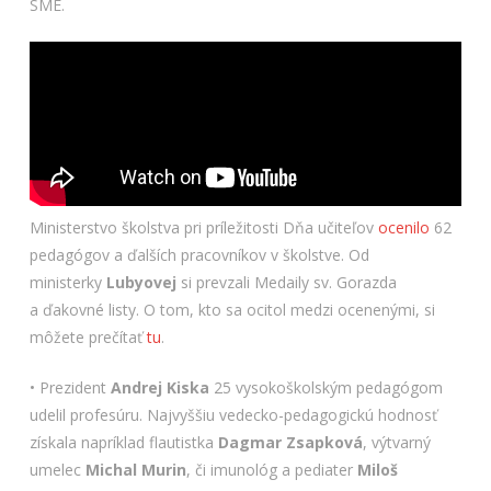
SME.
Ministerstvo školstva pri príležitosti Dňa učiteľov
ocenilo
62
pedagógov a ďalších pracovníkov v školstve. Od
ministerky
Lubyovej
si prevzali Medaily sv. Gorazda
a ďakovné listy. O tom, kto sa ocitol medzi ocenenými, si
môžete prečítať
tu
.
• Prezident
Andrej Kiska
25 vysokoškolským pedagógom
udelil profesúru. Najvyššiu vedecko-pedagogickú hodnosť
získala napríklad flautistka
Dagmar Zsapková
, výtvarný
umelec
Michal Murin
, či imunológ a pediater
Miloš