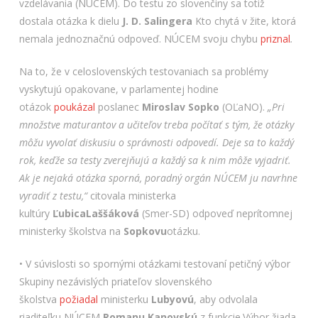
vzdelávania (NÚCEM). Do testu zo slovenčiny sa totiž
dostala otázka k dielu
J. D. Salingera
Kto chytá v žite, ktorá
nemala jednoznačnú odpoveď. NÚCEM svoju chybu
priznal
.
Na to, že v celoslovenských testovaniach sa problémy
vyskytujú opakovane, v parlamentej hodine
otázok
poukázal
poslanec
Miroslav
Sopko
(OĽaNO).
„Pri
množstve maturantov a učiteľov treba počítať s tým, že otázky
môžu vyvolať diskusiu o správnosti odpovedí. Deje sa to každý
rok, keďže sa testy zverejňujú a každý sa k nim môže vyjadriť.
Ak je nejaká otázka sporná, poradný orgán NÚCEM ju navrhne
vyradiť z testu,“
citovala ministerka
kultúry
Ľubica
Laššáková
(Smer-SD) odpoveď neprítomnej
ministerky školstva na
Sopkovu
otázku.
• V súvislosti so spornými otázkami testovaní petičný výbor
Skupiny nezávislých priateľov slovenského
školstva
požiadal
ministerku
Lubyovú
, aby odvolala
riaditeľku NÚCEM
Romanu Kanovskú
z funkcie.Výbor žiada