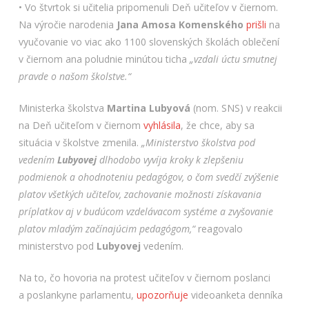
• Vo štvrtok si učitelia pripomenuli Deň učiteľov v čiernom.
Na výročie narodenia
Jana Amosa Komenského
prišli
na
vyučovanie vo viac ako 1100 slovenských školách oblečení
v čiernom ana poludnie minútou ticha
„vzdali úctu smutnej
pravde o našom školstve.“
Ministerka školstva
Martina Lubyová
(nom. SNS) v reakcii
na Deň učiteľom v čiernom
vyhlásila
, že chce, aby sa
situácia v školstve zmenila.
„Ministerstvo školstva pod
vedením
Lubyovej
dlhodobo vyvíja kroky k zlepšeniu
podmienok a ohodnoteniu pedagógov, o čom svedčí zvýšenie
platov všetkých učiteľov, zachovanie možnosti získavania
príplatkov aj v budúcom vzdelávacom systéme a zvyšovanie
platov mladým začínajúcim pedagógom,“
reagovalo
ministerstvo pod
Lubyovej
vedením.
Na to, čo hovoria na protest učiteľov v čiernom poslanci
a poslankyne parlamentu,
upozorňuje
videoanketa denníka