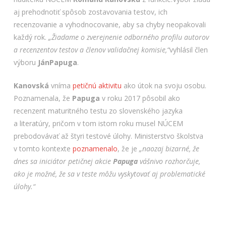
aj prehodnotiť spôsob zostavovania testov, ich
recenzovanie a vyhodnocovanie, aby sa chyby neopakovali
každý rok.
„Žiadame o zverejnenie odborného profilu autorov
a recenzentov testov a členov validačnej komisie,“
vyhlásil člen
výboru
Ján
Papuga
.
Kanovská
vníma
petičnú aktivitu
ako útok na svoju osobu.
Poznamenala, že
Papuga
v roku 2017 pôsobil ako
recenzent maturitného testu zo slovenského jazyka
a literatúry, pričom v tom istom roku musel NÚCEM
prebodovávať až štyri testové úlohy. Ministerstvo školstva
v tomto kontexte
poznamenalo
, že je
„naozaj bizarné, že
dnes sa iniciátor petičnej akcie
Papuga
vášnivo rozhorčuje,
ako je možné, že sa v teste môžu vyskytovať aj problematické
úlohy.“