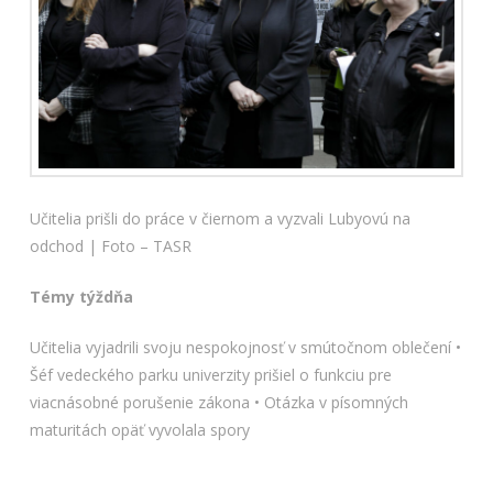
Učitelia prišli do práce v čiernom a vyzvali Lubyovú na
odchod | Foto – TASR
Témy týždňa
Učitelia vyjadrili svoju nespokojnosť v smútočnom oblečení •
Šéf vedeckého parku univerzity prišiel o funkciu pre
viacnásobné porušenie zákona • Otázka v písomných
maturitách opäť vyvolala spory