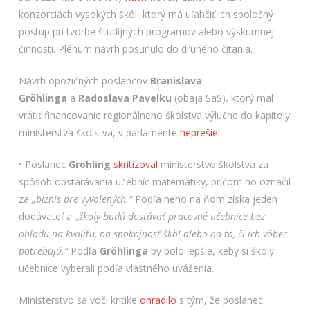
konzorciách vysokých škôl, ktorý má uľahčiť ich spoločný
postup pri tvorbe študijných programov alebo výskumnej
činnosti. Plénum návrh posunulo do druhého čítania.
Návrh opozičných poslancov
Branislava
Gr
ö
hlinga
a
Radoslava Pavelku
(obaja SaS), ktorý mal
vrátiť financovanie regionálneho školstva výlučne do kapitoly
ministerstva školstva, v parlamente
neprešiel
.
• Poslanec
Gr
ö
hling
skritizoval
ministerstvo školstva za
spôsob obstarávania učebníc matematiky, pričom ho označil
za
„biznis pre vyvolených.“
Podľa neho na ňom získa jeden
dodávateľ a
„školy budú dostávať pracovné učebnice bez
ohľadu na kvalitu, na spokojnosť škôl alebo na to, či ich vôbec
potrebujú.“
Podľa
Gr
ö
hlinga
by bolo lepšie, keby si školy
učebnice vyberali podľa vlastného uváženia.
Ministerstvo sa voči kritike
ohradilo
s tým, že poslanec