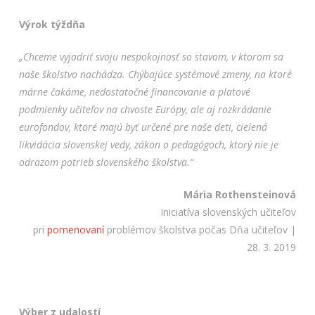
Výrok týždňa
„Chceme vyjadriť svoju nespokojnosť so stavom, v ktorom sa
naše školstvo nachádza. Chýbajúce systémové zmeny, na ktoré
márne čakáme, nedostatočné financovanie a platové
podmienky učiteľov na chvoste Európy, ale aj rozkrádanie
eurofondov, ktoré majú byť určené pre naše deti, cielená
likvidácia slovenskej vedy, zákon o pedagógoch, ktorý nie je
odrazom potrieb slovenského školstva.“
Mária Rothensteinová
Iniciatíva slovenských učiteľov
pri
pomenovaní
problémov školstva počas Dňa učiteľov |
28. 3. 2019
Výber z udalostí