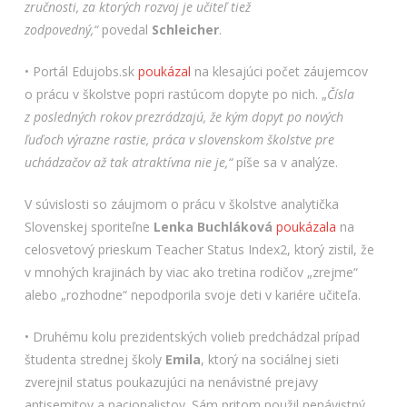
zručnosti, za ktorých rozvoj je učiteľ tiež
zodpovedný,“
povedal
Schleicher
.
• Portál Edujobs.sk
poukázal
na klesajúci počet záujemcov
o prácu v školstve popri rastúcom dopyte po nich. „
Čísla
z posledných rokov prezrádzajú, že kým dopyt po nových
ľuďoch výrazne rastie, práca v slovenskom školstve pre
uchádzačov až tak atraktívna nie je,“
píše sa v analýze.
V súvislosti so záujmom o prácu v školstve analytička
Slovenskej sporiteľne
Lenka Buchláková
poukázala
na
celosvetový prieskum Teacher Status Index2, ktorý zistil, že
v mnohých krajinách by viac ako tretina rodičov „zrejme“
alebo „rozhodne“ nepodporila svoje deti v kariére učiteľa.
• Druhému kolu prezidentských volieb predchádzal prípad
študenta strednej školy
Emila
, ktorý na sociálnej sieti
zverejnil status poukazujúci na nenávistné prejavy
antisemitov a nacionalistov. Sám pritom použil nenávistný