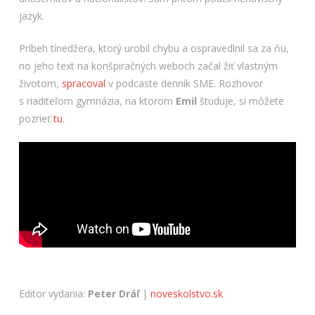
jazyk.
Príbeh tínedžera, ktorý urobil chybu a ospravedlnil sa za ňu,
no jeho text na konšpiračných weboch začal žiť vlastným
životom,
spracoval
v podcaste denník SME. Rozhovor
s riaditeľom gymnázia, na ktorom
Emil
študuje, si môžete
pozrieť
tu
.
Editor vydania:
Peter Dráľ
|
noveskolstvo.sk