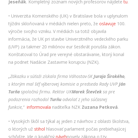
Jeseňák
. Kompletný zoznam nových profesorov nájdete
tu
.
• Univerzita Komenského (UK) v Bratislave bola v uplynulom
týždni skloňovaná v médiách nielen preto, že
oslavuje
100.
výročie svojho vzniku. V médiách sa totiž objavila
informácia, že UK pri stavbe Univerzitného vedeckého parku
(UVP) za takmer 20 miliónov eur šesťkrát porušila zákon.
Konštatoval to Úrad pre verejné obstarávanie, ktorý konal
na podnet Nadácie Zastavme korupciu (NZK).
„Zákazku v súťaži získala firma Váhostav-SK
Juraja Širokého
,
s ktorým mal šéf výberovej komisie a predseda Rady UVP
Ján
Turňa
spoločnú firmu. Rektor UK
Marek
Števček
sa pre
podozrenia rozhodol
Turňu
odvolať z jeho súčasnej
funkcie,“
informovala
riaditeľka NZK
Zuzana
Petková
.
• Vysokých škôl sa týkal aj jeden z návrhov z oblasti školstva,
o ktorých už
stihol
hlasovať parlament počas prebiehajúcej
schôdze. Ide o koaličný
návrh
novely zákona o tzv.