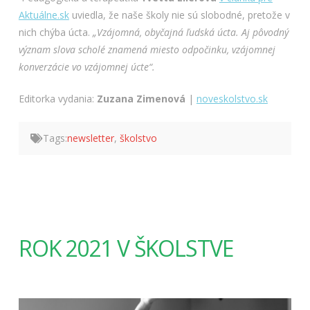
Aktuálne.sk
uviedla, že naše školy nie sú slobodné, pretože v
nich chýba úcta.
„Vzájomná, obyčajná ľudská úcta. Aj pôvodný
význam slova scholé znamená miesto odpočinku, vzájomnej
konverzácie vo vzájomnej úcte“.
Editorka vydania:
Zuzana Zimenová
|
noveskolstvo.sk
Tags:
newsletter
,
školstvo
ROK 2021 V ŠKOLSTVE