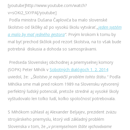
[youtube]http://www.youtube.com/watch?
v=sOKi2_SXYPA[/youtube]
Podľa ministra Dušana Čaploviča ba malo slovenské
školstvo od škôlky až po vysokú školu vytvárať
„
jeden systém
a malo by mať jedného gestora
“
. Prvým krokom k tomu by
mal byť prechod škôlok pod rezort školstva, na to však bude
potrebná diskusia a dohoda so samosprávami.
Predseda Slovenskej obchodnej a priemyselnej komory
(SOPK) Peter Mihók v
Sobotných dialógoch 1. 2. 2014
uviedol, že:
„Školstvo je najväčší problém tohto štátu.“
Podľa
Mihóka sme mali pred rokom 1989 na Slovensku vytvorený
perfektný ľudský potenciál, pretože stredné aj vysoké školy
vyštudovalo len toľko ľudí, koľko spoločnosť potrebovala.
S Mihókom súhlasil aj Alexander Beljajev, prezident zväzu
strojárskeho priemyslu, ktorý vidí základný problém
Slovenska v tom, že
„v priemyselnom štáte vychovávame