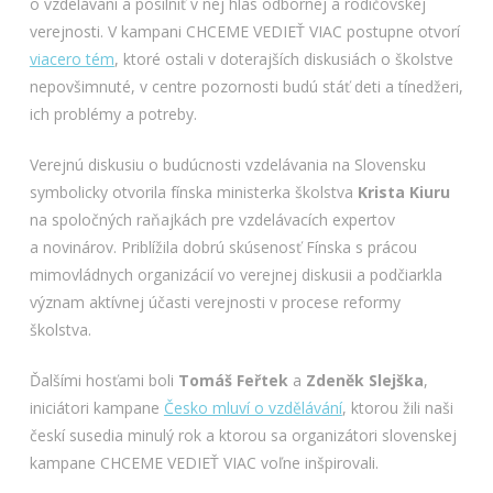
o vzdelávaní a posilniť v nej hlas odbornej a rodičovskej
verejnosti. V kampani CHCEME VEDIEŤ VIAC postupne otvorí
viacero tém
, ktoré ostali v doterajších diskusiách o školstve
nepovšimnuté, v centre pozornosti budú stáť deti a tínedžeri,
ich problémy a potreby.
Verejnú diskusiu o budúcnosti vzdelávania na Slovensku
symbolicky otvorila fínska ministerka školstva
Krista Kiuru
na spoločných raňajkách pre vzdelávacích expertov
a novinárov. Priblížila dobrú skúsenosť Fínska s prácou
mimovládnych organizácií vo verejnej diskusii a podčiarkla
význam aktívnej účasti verejnosti v procese reformy
školstva.
Ďalšími hosťami boli
Tomáš Feřtek
a
Zdeněk Slejška
,
iniciátori kampane
Česko mluví o vzdělávání
, ktorou žili naši
českí susedia minulý rok a ktorou sa organizátori slovenskej
kampane CHCEME VEDIEŤ VIAC voľne inšpirovali.