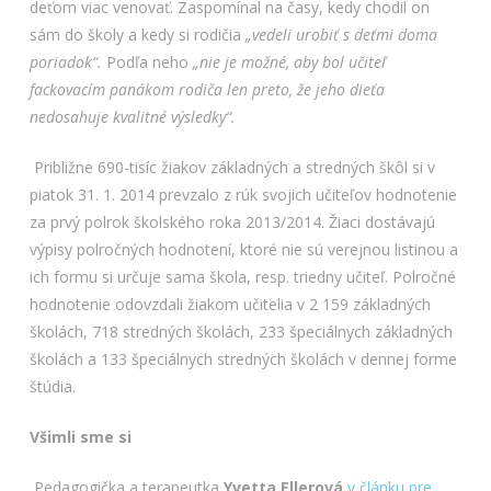
deťom viac venovať. Zaspomínal na časy, kedy chodil on
sám do školy a kedy si rodičia
„vedeli urobiť s deťmi doma
poriadok“.
Podľa neho
„nie je možné, aby bol učiteľ
fackovacím panákom rodiča len preto, že jeho dieťa
nedosahuje kvalitné výsledky“.
Približne 690-tisíc žiakov základných a stredných škôl si v
piatok 31. 1. 2014 prevzalo z rúk svojich učiteľov hodnotenie
za prvý polrok školského roka 2013/2014. Žiaci dostávajú
výpisy polročných hodnotení, ktoré nie sú verejnou listinou a
ich formu si určuje sama škola, resp. triedny učiteľ. Polročné
hodnotenie odovzdali žiakom učitelia v 2 159 základných
školách, 718 stredných školách, 233 špeciálnych základných
školách a 133 špeciálnych stredných školách v dennej forme
štúdia.
Všimli sme si
Pedagogička a terapeutka
Yvetta Ellerová
v článku pre