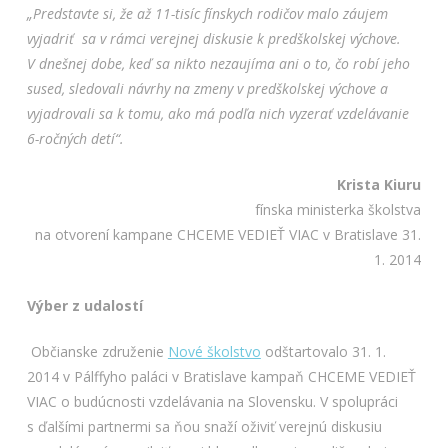
„Predstavte si, že až 11-tisíc fínskych rodičov malo záujem
vyjadriť sa v rámci verejnej diskusie k predškolskej výchove.
V dnešnej dobe, keď sa nikto nezaujíma ani o to, čo robí jeho
sused, sledovali návrhy na zmeny v predškolskej výchove a
vyjadrovali sa k tomu, ako má podľa nich vyzerať vzdelávanie
6-ročných detí“.
Krista Kiuru
fínska ministerka školstva
na otvorení kampane CHCEME VEDIEŤ VIAC v Bratislave 31.
1. 2014
Výber z udalostí
Občianske združenie
Nové školstvo
odštartovalo 31. 1.
2014 v Pálffyho paláci v Bratislave kampaň
CHCEME VEDIEŤ
VIAC
o budúcnosti vzdelávania na Slovensku. V spolupráci
s ďalšími partnermi sa ňou snaží oživiť verejnú diskusiu