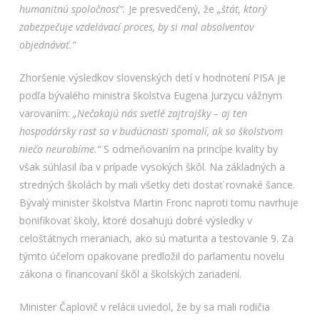
humanitnú spoločnosť“.
Je presvedčený, že
„štát, ktorý
zabezpečuje vzdelávací proces, by si mal absolventov
objednávať.“
Zhoršenie výsledkov slovenských detí v hodnotení PISA je
podľa bývalého ministra školstva Eugena Jurzycu vážnym
varovaním:
„Nečakajú nás svetlé zajtrajšky – aj ten
hospodársky rast sa v budúcnosti spomalí, ak so školstvom
niečo neurobíme.“
S odmeňovaním na princípe kvality by
však súhlasil iba v prípade vysokých škôl. Na základných a
stredných školách by mali všetky deti dostať rovnaké šance.
Bývalý minister školstva Martin Fronc naproti tomu navrhuje
bonifikovať školy, ktoré dosahujú dobré výsledky v
celoštátnych meraniach, ako sú maturita a testovanie 9. Za
týmto účelom opakovane predložil do parlamentu novelu
zákona o financovaní škôl a školských zariadení.
Minister Čaplovič v relácii uviedol, že by sa mali rodičia