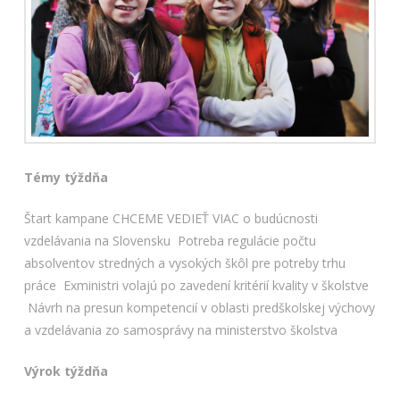
Témy týždňa
Štart kampane CHCEME VEDIEŤ VIAC o budúcnosti
vzdelávania na Slovensku
Potreba regulácie počtu
absolventov stredných a vysokých škôl pre potreby trhu
práce
Exministri volajú po zavedení kritérií kvality v školstve
Návrh na presun kompetencií v oblasti predškolskej výchovy
a vzdelávania zo samosprávy na ministerstvo školstva
Výrok týždňa