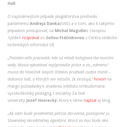
Hall
.
O najznámejšom prípade plagiátorstva predsedu
parlamentu
Andreja Danka
(SNS) a o tom, ako k takýmto
prípadom pristupovať, sa
Michal Magušin
z časopisu
.týždeň
rozprával
so
Soňou Ftáčnikovou
z Centra vedecko-
technických informácií SR.
„Poznám veľa pracovísk, kde sú mladí kolegovia iba nosičmi
vody. Musia vykonávať najšpinavšie práce a za „odmenu“
musia do hlavičiek svojich článkov pridávať cudzie mená –
dokonca ľudí, o ktorých ani netušili, že existujú,“
hovorí
na
margo požiadavky k zriadeniu inštitútu ombudsmana
vysokoškolský pedagóg z iniciatívy Za živé
univerzity
Jozef
Hvorecký
, ktorý k téme
napísal
aj blog.
„Ak nám bude predmetná petícia doručená, postúpime ju
Slovenskej akreditačnej agentúre, ktorá sa ňou bude ako