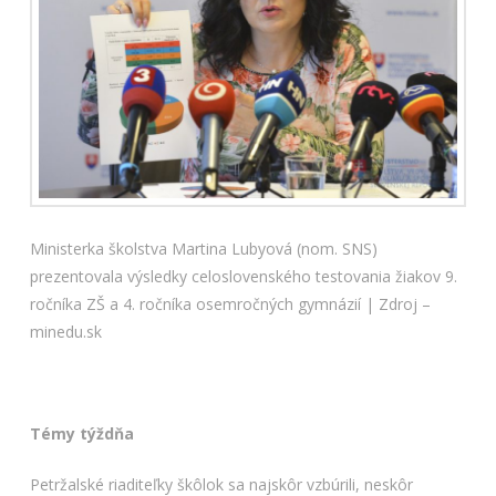
Ministerka školstva Martina Lubyová (nom. SNS)
prezentovala výsledky celoslovenského testovania žiakov 9.
ročníka ZŠ a 4. ročníka osemročných gymnázií | Zdroj –
minedu.sk
Témy týždňa
Petržalské riaditeľky škôlok sa najskôr vzbúrili, neskôr