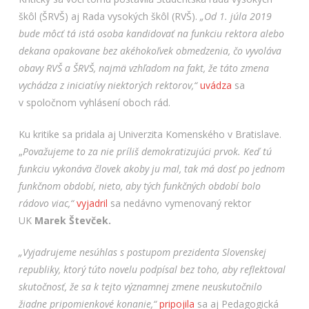
škôl (ŠRVŠ) aj Rada vysokých škôl (RVŠ).
„Od 1. júla 2019
bude môcť tá istá osoba kandidovať na funkciu rektora alebo
dekana opakovane bez akéhokoľvek obmedzenia, čo vyvoláva
obavy RVŠ a ŠRVŠ, najmä vzhľadom na fakt, že táto zmena
vychádza z iniciatívy niektorých rektorov,“
uvádza
sa
v spoločnom vyhlásení oboch rád.
Ku kritike sa pridala aj Univerzita Komenského v Bratislave.
„
Považujeme to za nie príliš demokratizujúci prvok. Keď tú
funkciu vykonáva človek akoby ju mal, tak má dosť po jednom
funkčnom období, nieto, aby tých funkčných období bolo
rádovo viac,“
vyjadril
sa nedávno vymenovaný rektor
UK
Marek Števček.
„Vyjadrujeme nesúhlas s postupom prezidenta Slovenskej
republiky, ktorý túto novelu podpísal bez toho, aby reflektoval
skutočnosť, že sa k tejto významnej zmene neuskutočnilo
žiadne pripomienkové konanie,“
pripojila
sa aj Pedagogická