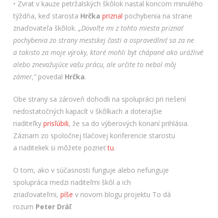
• Zvrat v kauze petržalských škôlok nastal koncom minulého
týždňa, keď starosta
Hrčka
priznal
pochybenia na strane
zriaďovateľa škôlok.
„Dovoľte mi z tohto miesta priznať
pochybenia zo strany mestskej časti a ospravedlniť sa za ne
a takisto za moje výroky, ktoré mohli byt chápané ako urážlivé
alebo znevažujúce vašu prácu, ale určite to nebol môj
zámer,“
povedal
Hrčka
.
Obe strany sa zároveň dohodli na spolupráci pri riešení
nedostatočných kapacít v škôlkach a doterajšie
riaditeľky
prisľúbili
, že sa do výberových konaní prihlásia.
Záznam zo spoločnej tlačovej konferencie starostu
a riaditeliek si môžete pozrieť
tu
.
O tom, ako v súčasnosti funguje alebo nefunguje
spolupráca medzi riaditeľmi škôl a ich
zriaďovateľmi,
píše
v novom blogu projektu To dá
rozum
Peter Dráľ
.