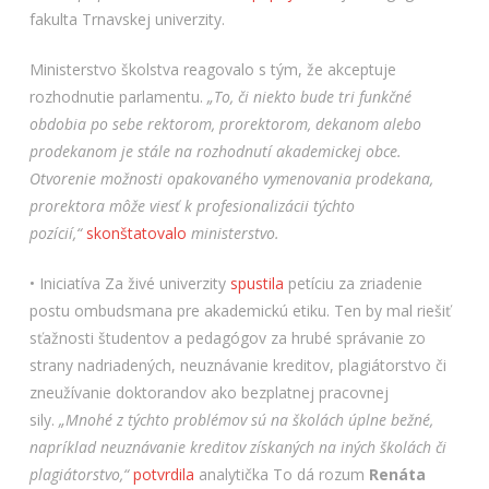
fakulta Trnavskej univerzity.
Ministerstvo školstva reagovalo s tým, že akceptuje
rozhodnutie parlamentu.
„To, či niekto bude tri funkčné
obdobia po sebe rektorom, prorektorom, dekanom alebo
prodekanom je stále na rozhodnutí akademickej obce.
Otvorenie možnosti opakovaného vymenovania prodekana,
prorektora môže viesť k profesionalizácii týchto
pozícií,“
skonštatovalo
ministerstvo.
• Iniciatíva Za živé univerzity
spustila
petíciu za zriadenie
postu ombudsmana pre akademickú etiku. Ten by mal riešiť
sťažnosti študentov a pedagógov za hrubé správanie zo
strany nadriadených, neuznávanie kreditov, plagiátorstvo či
zneužívanie doktorandov ako bezplatnej pracovnej
sily.
„Mnohé z týchto problémov sú na školách úplne bežné,
napríklad neuznávanie kreditov získaných na iných školách či
plagiátorstvo,“
potvrdila
analytička To dá rozum
Renáta