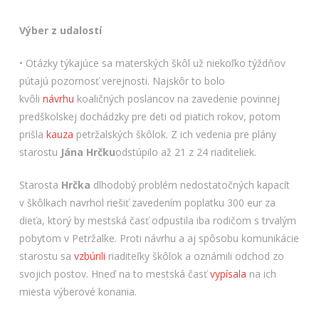
Výber z udalostí
• Otázky týkajúce sa materských škôl už niekoľko týždňov
pútajú pozornosť verejnosti. Najskôr to bolo
kvôli
návrhu
koaličných poslancov na zavedenie povinnej
predškolskej dochádzky pre deti od piatich rokov, potom
prišla
kauza
petržalských škôlok. Z ich vedenia pre plány
starostu
Jána Hrčku
odstúpilo až 21 z 24 riaditeliek.
Starosta
Hrčka
dlhodobý problém nedostatočných kapacít
v škôlkach navrhol riešiť zavedením poplatku 300 eur za
dieťa, ktorý by mestská časť odpustila iba rodičom s trvalým
pobytom v Petržalke. Proti návrhu a aj spôsobu komunikácie
starostu sa
vzbúrili
riaditeľky škôlok a oznámili odchod zo
svojich postov. Hneď na to mestská časť
vypísala
na ich
miesta výberové konania.