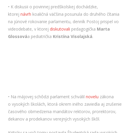
• K diskusii o povinnej predškolskej dochádzke,
ktorej
návrh
koaličná väčšina posunula do druhého čítania
na júnové rokovanie parlamentu, denník Postoj prispel vo
videodebate, v ktorej
diskutovali
pedagogička
Marta
Glossová
a pediatrička
Kristína Visolajská
.
• Na májovej schôdzi parlament schválil
novelu
zákona
o vysokých školách, ktorá okrem iného zaviedla aj zrušenie
časového obmedzenia mandátov rektorov, prorektorov,
dekanov a prodekanov verejných vysokých škôl.
Kriticky sa voči tomu postavila Študentská rada vysokých