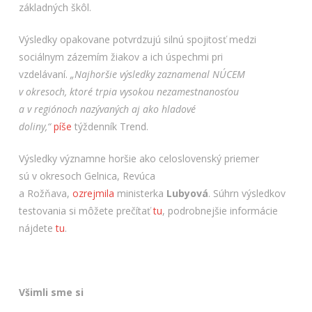
základných škôl.
Výsledky opakovane potvrdzujú silnú spojitosť medzi
sociálnym zázemím žiakov a ich úspechmi pri
vzdelávaní.
„Najhoršie výsledky zaznamenal NÚCEM
v okresoch, ktoré trpia vysokou nezamestnanosťou
a v regiónoch nazývaných aj ako hladové
doliny,“
píše
týždenník Trend.
Výsledky významne horšie ako celoslovenský priemer
sú v okresoch Gelnica, Revúca
a Rožňava,
ozrejmila
ministerka
Lubyová
. Súhrn výsledkov
testovania si môžete prečítať
tu
, podrobnejšie informácie
nájdete
tu
.
Všimli sme si