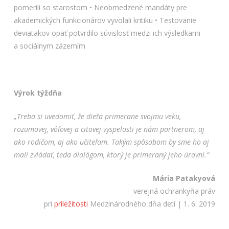
pomerili so starostom • Neobmedzené mandáty pre
akademických funkcionárov vyvolali kritiku • Testovanie
deviatakov opäť potvrdilo súvislosť medzi ich výsledkami
a sociálnym zázemím
Výrok týždňa
„Treba si uvedomiť, že dieťa primerane svojmu veku,
rozumovej, vôľovej a citovej vyspelosti je nám partnerom, aj
ako rodičom, aj ako učiteľom. Takým spôsobom by sme ho aj
mali zvládať, teda dialógom, ktorý je primeraný jeho úrovni.“
Mária Patakyová
verejná ochrankyňa práv
pri
príležitosti
Medzinárodného dňa detí | 1. 6. 2019