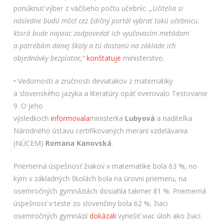
ponúknuť výber z väčšieho počtu učebníc.
„Učitelia si
následne budú môcť cez Edičný portál vybrať takú učebnicu,
ktorá bude najviac zodpovedať ich vyučovacím metódam
a potrebám danej školy a tú dostanú na základe ich
objednávky bezplatne,“
konštatuje
ministerstvo.
• Vedomosti a zručnosti deviatakov z matematiky
a slovenského jazyka a literatúry opäť overovalo Testovanie
9. O jeho
výsledkoch
informovala
ministerka
Lubyová
a riaditeľka
Národného ústavu certifikovaných meraní vzdelávania
(NÚCEM)
Romana Kanovská
.
Priemerná úspešnosť žiakov v matematike bola 63 %, no
kým v základných školách bola na úrovni priemeru, na
osemročných gymnáziách dosiahla takmer 81 %. Priemerná
úspešnosť v teste zo slovenčiny bola 62 %, žiaci
osemročných gymnázií
dokázali
vyriešiť viac úloh ako žiaci