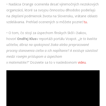
• Nadácia Orange ocenenila desať výnimočných neziskových
organizácií, ktoré sa svojou činnosťou dlhodobo podieľajú
na zlepšení podmienok života na Slovensku, vrátane oblasti
vzdelávania. Prehľad ocenených si môžete pozrieť
tu
.
• O tom, čo stojí za úspechom fínskych škôl i žiakov,
hovorí
Ondřej Klus
v reportáži portálu Voxpot.
„Je to kvalita
učiteľov, dôraz na spokojnosť žiaka alebo prepracované
procesy stanovenia cieľov a ich napĺňanie? A existuje súvislosť
medzi rovným prístupom a úspechom
v matematike?“
Dozviete sa to v nasledovnom
videu
.