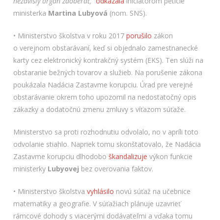
nezávislý orgán zaoberať,“
odkázala
iniciátorom petície
ministerka
Martina
Lubyová
(nom. SNS).
• Ministerstvo školstva v roku 2017
porušilo
zákon
o verejnom obstarávaní, keď si objednalo zamestnanecké
karty cez elektronický kontrakčný systém (EKS). Ten slúži na
obstaranie bežných tovarov a služieb. Na porušenie zákona
poukázala Nadácia Zastavme korupciu. Úrad pre verejné
obstarávanie okrem toho upozornil na nedostatočný opis
zákazky a dodatočnú zmenu zmluvy s víťazom súťaže.
Ministerstvo sa proti rozhodnutiu odvolalo, no v apríli toto
odvolanie stiahlo. Napriek tomu skonštatovalo, že Nadácia
Zastavme korupciu dlhodobo
škandalizuje
výkon funkcie
ministerky
Lubyovej
bez overovania faktov.
• Ministerstvo školstva
vyhlásilo
novú súťaž na učebnice
matematiky a geografie. V súťažiach plánuje uzavrieť
rámcové dohody s viacerými dodávateľmi a vďaka tomu