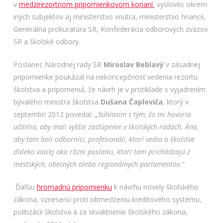
v
medzirezortnom pripomienkovom konaní
vyslovilo okrem
iných subjektov aj ministerstvo vnútra, ministerstvo financií,
Generálna prokuratúra SR, Konfederácia odborových zväzov
SR a školské odbory.
Poslanec Národnej rady SR
Miroslav Beblavý
v zásadnej
pripomienke poukázal na nekoncepčnosť vedenia rezortu
školstva a pripomenul, že návrh je v protiklade s vyjadrením
bývalého ministra školstva
Dušana Čaploviča
, ktorý v
septembri 2012 povedal
: „Súhlasím s tým, čo mi hovoria
učitelia, aby mali vyššie zastúpenie v školských radách. Áno,
aby tam boli odborníci, profesionáli, ktorí vedia o školstve
ďaleko viacej ako rôzni poslanci, ktorí tam prichádzajú z
mestských, obecných alebo regionálnych parlamentov.“
Ďalšiu
hromadnú pripomienku
k návrhu novely školského
zákona, vznesenú proti obmedzeniu kreditového systému,
politizácii školstva a za skvalitnenie školského zákona,