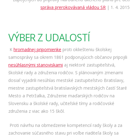
správa prerokovávaná vládou SR
| 1. 4. 2015
VÝBER Z UDALOSTÍ
K
hromadnej pripomienke
proti okliešteniu školskej
samosprávy sa okrem 1861 podporujúcich občanov pripojili
nesúhlasnými stanoviskami
aj niektoré zastupiteľstvá,
školské rady a združenia rodičov. S plánovaným zmenami
dosiaľ vyjadrili nesúhlas mestské zastupiteľstvo Bratislavy,
miestne zastupiteľstvá bratislavských mestských častí Staré
Mesto a Petržalka, Združenie maďarských rodičov na
Slovensku a školské rady, učiteľské tímy a rodičovské
združenia z viac ako 15 škôl.
Proti návrhu na obmedzenie kompetencií rady školy a za
zachovanie súčasného stavu pri voľbe riaditeľa školy sa