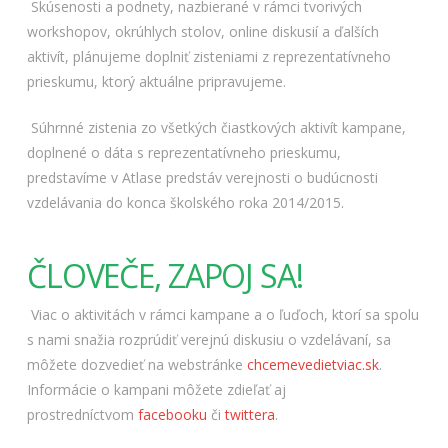
Skúsenosti a podnety, nazbierané v rámci tvorivých
workshopov, okrúhlych stolov, online diskusií a ďalších
aktivít, plánujeme doplniť zisteniami z reprezentatívneho
prieskumu, ktorý aktuálne pripravujeme.
Súhrnné zistenia zo všetkých čiastkových aktivít kampane,
doplnené o dáta s reprezentatívneho prieskumu,
predstavíme v Atlase predstáv verejnosti o budúcnosti
vzdelávania do konca školského roka 2014/2015.
ČLOVEČE, ZAPOJ SA!
Viac o aktivitách v rámci kampane a o ľuďoch, ktorí sa spolu
s nami snažia rozprúdiť verejnú diskusiu o vzdelávaní, sa
môžete dozvedieť na webstránke
chcemevedietviac.sk
.
Informácie o kampani môžete zdieľať aj
prostredníctvom
facebooku
či
twittera
.