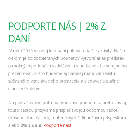
PODPORTE NÁS | 2% Z
DANÍ
V roku 2015 v našej kampani pribudnú ďalšie aktivity. Naším
cieľom je zo zozbieraných podnetov vytvoriť atlas predstáv
o možných podobách vzdelávania v budúcnosti a verejne ho
prezentovať. Preto budeme aj naďalej mapovať realitu
súčasného vzdelávacieho prostredia a sledovať aktuálne
dianie v školstve.
Na pokračovanie potrebujeme vašu podporu, a preto vás aj
touto cestou prizývame prispieť svojou odbornou radou,
skúsenosťou, časom, materiálnym či finančným príspevkom
alebo
2% z daní
.
Podporte nás!