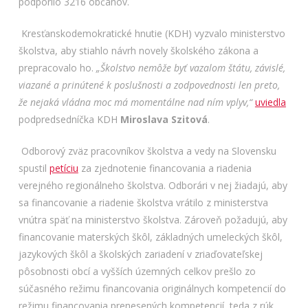
podporilo 3216 občanov.
Kresťanskodemokratické hnutie (KDH) vyzvalo ministerstvo
školstva, aby stiahlo návrh novely školského zákona a
prepracovalo ho.
„
Školstvo nemôže byť vazalom štátu, závislé,
viazané a prinútené k poslušnosti a zodpovednosti len preto,
že nejaká vládna moc má momentálne nad ním vplyv,“
uviedla
podpredsedníčka KDH
Miroslava Szitová
.
Odborový zväz pracovníkov školstva a vedy na Slovensku
spustil
petíciu
za zjednotenie financovania a riadenia
verejného regionálneho školstva. Odborári v nej žiadajú, aby
sa financovanie a riadenie školstva vrátilo z ministerstva
vnútra späť na ministerstvo školstva. Zároveň požadujú, aby
financovanie materských škôl, základných umeleckých škôl,
jazykových škôl a školských zariadení v zriaďovateľskej
pôsobnosti obcí a vyšších územných celkov prešlo zo
súčasného režimu financovania originálnych kompetencií do
režimu financovania prenesených kompetencií, teda z rúk