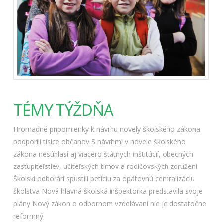
TÉMY TÝŽDŇA
Hromadné pripomienky k návrhu novely školského zákona
podporili tisíce občanov
S návrhmi v novele školského
zákona nesúhlasí aj viacero štátnych inštitúcií, obecných
zastupiteľstiev, učiteľských tímov a rodičovských združení
Školskí odborári spustili petíciu za opätovnú centralizáciu
školstva
Nová hlavná školská inšpektorka predstavila svoje
plány
Nový zákon o odbornom vzdelávaní nie je dostatočne
reformný