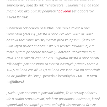
samosprávy späť do rúk ministerstva.
„Sľubujeme si od toho
možno viac ako 50-tisíc podpisov,“
povedal
šéf odborárov
Pavel Ondek
.
S návrhmi odborárov nesúhlasí Združenie miest a obcí
Slovenska (ZMOS).
„Mestá a obce v rokoch 2001 až 2002
doslova zachránili školský systém pred kolapsom. Často na
úkor iných priorít financujú školy a školské zariadenia, čím
tento systém priebežne stabilizujú doteraz. Potvrdzujú to aj
čísla. Len v rokoch 2009 až 2013 vyplatili mestá a obce oproti
základným povinnostiam zo svojich vlastných príjmov ročne o
108,5 milióna eur až 263,9 milióna eur viac, ako im napočítali
na originálne školstvo,“
povedala hovorkyňa ZMOS
Marta
Bujňáková
.
„Našou povinnosťou je povedať nahlas, že zo strany odborov
ide o snahu centralizovať, odobrať pôsobnosti občanom, ktoré
vykonávajú cez svojich priamo volených zástupcov na úrovni