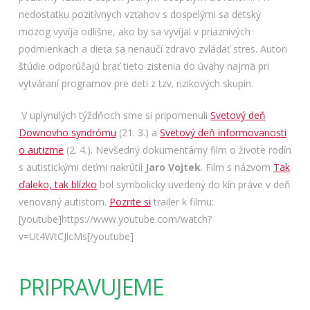
nedostatku pozitívnych vzťahov s dospelými sa detský
mozog vyvíja odlišne, ako by sa vyvíjal v priaznivých
podmienkach a dieťa sa nenaučí zdravo zvládať stres. Autori
štúdie odporúčajú brať tieto zistenia do úvahy najmä pri
vytváraní programov pre deti z tzv. rizikových skupín.
V uplynulých týždňoch sme si pripomenuli
Svetový deň
Downovho syndrómu
(21. 3.) a
Svetový deň informovanosti
o autizme
(2. 4.). Nevšedný dokumentárny film o živote rodín
s autistickými deťmi nakrútil
Jaro Vojtek
. Film s názvom
Tak
ďaleko, tak blízko
bol symbolicky uvedený do kín práve v deň
venovaný autistom.
Pozrite si
trailer k filmu:
[youtube]https://www.youtube.com/watch?
v=Ut4WtCJlcMs[/youtube]
PRIPRAVUJEME