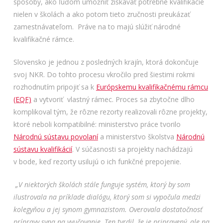
spôsoby, ako ľuďom umožniť získavať potrebné kvalifikácie
nielen v školách a ako potom tieto zručnosti preukázať
zamestnávateľom. Práve na to majú slúžiť národné
kvalifikačné rámce.
Slovensko je jednou z posledných krajín, ktorá dokončuje
svoj NKR. Do tohto procesu vkročilo pred šiestimi rokmi
rozhodnutím pripojiť sa k
Európskemu kvalifikačnému rámcu
(EQF)
a vytvoriť vlastný rámec. Proces sa zbytočne dlho
komplikoval tým, že rôzne rezorty realizovali rôzne projekty,
ktoré neboli kompatibilné: ministerstvo práce tvorilo
Národnú sústavu povolaní
a ministerstvo školstva
Národnú
sústavu kvalifikácií
. V súčasnosti sa projekty nachádzajú
v bode, keď rezorty usilujú o ich funkčné prepojenie.
„V niektorých školách stále funguje systém, ktorý by som
ilustrovala na príklade dialógu, ktorý som si vypočula medzi
kolegyňou a jej synom gymnazistom. Overovala dostatočnosť
prípravy syna na vyučovanie. Ten tvrdil, že je pripravený, ale na