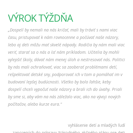
VÝROK TÝŽDŇA
„Dospelí by nemali na nás kričať, mali by tráviť s nami viac
času, pristupovať
k nám rovnocenne a počúvať naše názory,
lebo aj deti môžu mať skvelé nápady. Rodičia by nám mali viac
veriť, starať sa o nás a ísť nám príkladom. Učitelia by mohli
vylepšiť školy, dávať nám menej úloh a nestresovať nás. Politici
by nás mali ochraňovať, viac sa zaoberať problémami detí,
rešpektovať detské sny, podporovať ich v tom a pomáhať im v
budovaní lepšej budúcnosti.
Všetko by bolo ľahšie, keby
dospelí chceli vypočuť naše názory a brali ich do úvahy. Priali
by sme si, aby vám na nás záležalo viac, ako na vývoji nových
počítačov, alebo kurze eura.“
vyhlásenie detí a mladých ľudí
zapojených do prípravy Národného akčného plánu pre deti