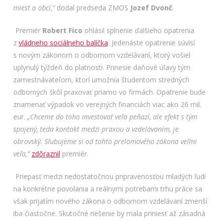
miest a obcí,“
dodal predseda ZMOS
Jozef Dvonč
.
Premiér
Robert Fico
ohlásil splnenie ďalšieho opatrenia
z
vládneho sociálneho balíčka
. Jedenáste opatrenie súvisí
s novým zákonom o odbornom vzdelávaní, ktorý vošiel
uplynulý týždeň do platnosti. Prinesie daňové úľavy tým
zamestnávateľom, ktorí umožnia študentom stredných
odborných škôl praxovať priamo vo firmách. Opatrenie bude
znamenať výpadok vo verejných financiách viac ako 26 mil.
eur.
„Chceme do toho investovať veľa peňazí, ale efekt s tým
spojený, teda kontakt medzi praxou a vzdelávaním, je
obrovský. Sľubujeme si od tohto prelomového zákona veľmi
veľa,“
zdôraznil
premiér.
Priepasť medzi nedostatočnou pripravenosťou mladých ľudí
na konkrétne povolania a reálnymi potrebami trhu práce sa
však prijatím nového zákona o odbornom vzdelávaní zmenší
iba čiastočne. Skutočné riešenie by mala priniesť až zásadná