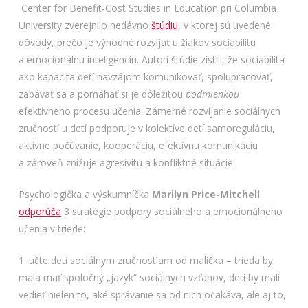
Center for Benefit-Cost Studies in Education pri Columbia
University zverejnilo nedávno
štúdiu
, v ktorej sú uvedené
dôvody, prečo je výhodné rozvíjať u žiakov sociabilitu
a emocionálnu inteligenciu. Autori štúdie zistili, že sociabilita
ako kapacita detí navzájom komunikovať, spolupracovať,
zabávať sa a pomáhať si je dôležitou
podmienkou
efektívneho procesu učenia. Zámerné rozvíjanie sociálnych
zručností u detí podporuje v kolektíve detí samoreguláciu,
aktívne počúvanie, kooperáciu, efektívnu komunikáciu
a zároveň znižuje agresivitu a konfliktné situácie.
Psychologička a výskumníčka
Marilyn Price-Mitchell
odporúča
3 stratégie podpory sociálneho a emocionálneho
učenia v triede:
1. učte deti sociálnym zručnostiam od malička – trieda by
mala mať spoločný „jazyk“ sociálnych vzťahov, deti by mali
vedieť nielen to, aké správanie sa od nich očakáva, ale aj to,