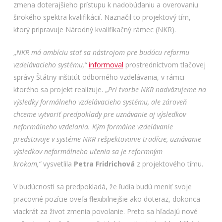
zmena doterajšieho prístupu k nadobúdaniu a overovaniu
širokého spektra kvalifikácií. Naznačil to projektový tím,
ktorý pripravuje Národný kvalifikačný rámec (NKR).
„
NKR má ambíciu stať sa nástrojom pre budúcu reformu
vzdelávacieho systému,“
informoval
prostredníctvom tlačovej
správy Štátny inštitút odborného vzdelávania, v rámci
ktorého sa projekt realizuje. „
Pri tvorbe NKR nadväzujeme na
výsledky formálneho vzdelávacieho systému, ale zároveň
chceme vytvoriť predpoklady pre uznávanie aj výsledkov
neformálneho vzdelania. Kým formálne vzdelávanie
predstavuje v systéme NKR rešpektovanie tradície, uznávanie
výsledkov neformálneho učenia sa je reformným
krokom,“
vysvetlila
Petra Fridrichová
z projektového tímu.
V budúcnosti sa predpokladá, že ľudia budú meniť svoje
pracovné pozície oveľa flexibilnejšie ako doteraz, dokonca
viackrát za život zmenia povolanie. Preto sa hľadajú nové