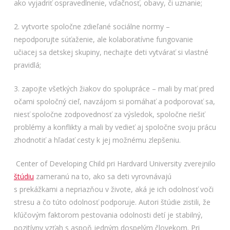
ako vyjadriť ospravedlnenie, vďačnosť, obavy, či uznanie;
2. vytvorte spoločne zdieľané sociálne normy –
nepodporujte súťaženie, ale kolaboratívne fungovanie
učiacej sa detskej skupiny, nechajte deti vytvárať si vlastné
pravidlá;
3. zapojte všetkých žiakov do spolupráce – mali by mať pred
očami spoločný cieľ, navzájom si pomáhať a podporovať sa,
niesť spoločne zodpovednosť za výsledok, spoločne riešiť
problémy a konflikty a mali by vedieť aj spoločne svoju prácu
zhodnotiť a hľadať cesty k jej možnému zlepšeniu.
Center of Developing Child pri Hardvard University zverejnilo
štúdiu
zameranú na to, ako sa deti vyrovnávajú
s prekážkami a nepriazňou v živote, aká je ich odolnosť voči
stresu a čo túto odolnosť podporuje. Autori štúdie zistili, že
kľúčovým faktorom pestovania odolnosti detí je stabilný,
pozitívny vzťah s aspoň jedným dospelým človekom. Pri