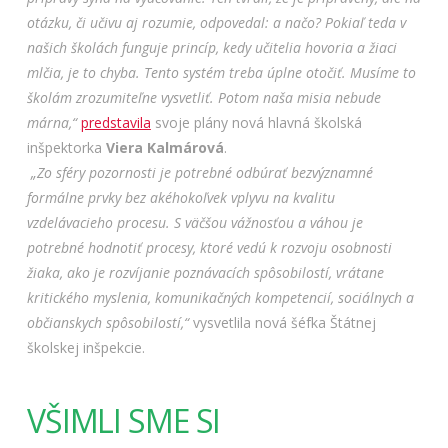
otázku, či učivu aj rozumie, odpovedal: a načo? Pokiaľ teda v
našich školách funguje princíp, kedy učitelia hovoria a žiaci
mlčia, je to chyba. Tento systém treba úplne otočiť. Musíme to
školám zrozumiteľne vysvetliť. Potom naša misia nebude
márna,“
predstavila
svoje plány nová hlavná školská
inšpektorka
Viera Kalmárová
.
„Zo sféry pozornosti je potrebné odbúrať bezvýznamné
formálne prvky bez akéhokoľvek vplyvu na kvalitu
vzdelávacieho procesu. S väčšou vážnosťou a váhou je
potrebné hodnotiť procesy, ktoré vedú k rozvoju osobnosti
žiaka, ako je rozvíjanie poznávacích spôsobilostí, vrátane
kritického myslenia, komunikačných kompetencií, sociálnych a
občianskych spôsobilostí,“
vysvetlila nová šéfka Štátnej
školskej inšpekcie.
VŠIMLI SME SI