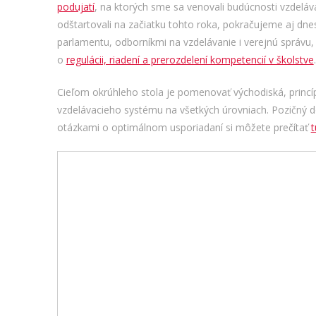
podujatí
, na ktorých sme sa venovali budúcnosti vzdeláva
odštartovali na začiatku tohto roka, pokračujeme aj d
parlamentu, odborníkmi na vzdelávanie i verejnú správu
o
regulácii, riadení a prerozdelení kompetencií v školstve
.
Cieľom okrúhleho stola je pomenovať východiská, princí
vzdelávacieho systému na všetkých úrovniach. Pozičný 
otázkami o optimálnom usporiadaní si môžete prečítať
t