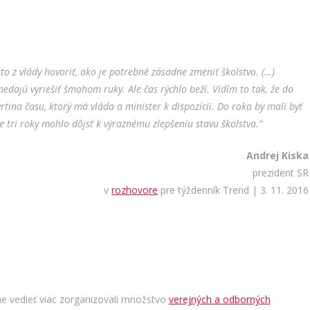
o z vlády hovoriť, ako je potrebné zásadne zmeniť školstvo. (…)
nedajú vyriešiť šmahom ruky. Ale čas rýchlo beží. Vidím to tak, že do
vrtina času, ktorý má vláda a minister k dispozícii. Do roka by mali byť
e tri roky mohlo dôjsť k výraznému zlepšeniu stavu školstva.“
Andrej Kiska
prezident SR
v
rozhovore
pre týždenník Trend | 3. 11. 2016
 vedieť viac zorganizovali množstvo
verejných a odborných