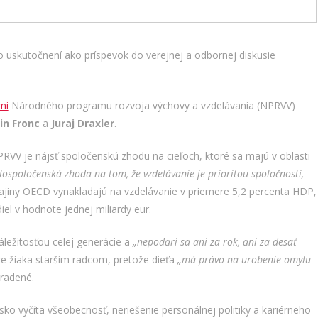
o uskutočnení ako príspevok do verejnej a odbornej diskusie
mi
Národného programu rozvoja výchovy a vzdelávania (NPRVV)
in Fronc
a
Juraj Draxler
.
PRVV je nájsť spoločenskú zhodu na cieľoch, ktoré sa majú v oblasti
lospoločenská zhoda na tom, že vzdelávanie je prioritou spoločnosti,
ajiny OECD vynakladajú na vzdelávanie v priemere 5,2 percenta HDP,
iel v hodnote jednej miliardy eur.
áležitosťou celej generácie a
„nepodarí sa ani za rok, ani za desať
pre žiaka starším radcom, pretože dieťa
„má právo na urobenie omylu
radené.
o vyčíta všeobecnosť, neriešenie personálnej politiky a kariérneho