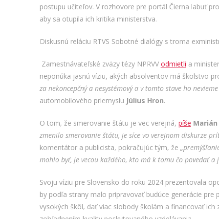
postupu učiteľov. V rozhovore pre portál Čierna labuť p
aby sa otupila ich kritika ministerstva.
Diskusnú reláciu RTVS Sobotné dialógy s troma exminis
Zamestnávateľské zväzy tézy NPRVV
odmietli
a minister
neponúka jasnú víziu, akých absolventov má školstvo pro
za nekoncepčný a nesystémový a v tomto stave ho nevieme 
automobilového priemyslu
Július Hron
.
O tom, že smerovanie štátu je vec verejná,
píše
Marián
zmenilo smerovanie štátu, je síce vo verejnom diskurze pr
komentátor a publicista, pokračujúc tým, že
„premýšľanie
mohlo byť, je vecou každého, kto má k tomu čo povedať a j
Svoju víziu pre Slovensko do roku 2024 prezentovala op
by podľa strany malo pripravovať budúce generácie pre 
vysokých škôl, dať viac slobody školám a financovať ich
zohľadnením kvality poskytovaného vzdelávania.