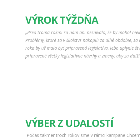
VÝROK TÝŽDŇA
„Pred troma rokmi sa nám ani nesnívalo, že by mohol niekt
Problémy, ktoré sa v školstve nakopili za dlhé obdobie, sa 
roka by už mala byť pripravená legislatíva, lebo uplynie št
pripravené všetky legislatívne návrhy a zmeny, aby za ďalši
VÝBER Z UDALOSTÍ
Počas takmer troch rokov sme v rámci kampane Chceme