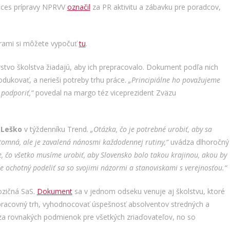
roces prípravy NPRVV
označil
za PR aktivitu a zábavku pre poradcov,
trami si môžete vypočuť
tu
.
stvo školstva žiadajú, aby ich prepracovalo. Dokument podľa nich
dukovať, a nerieši potreby trhu práce.
„Principiálne ho považujeme
podporiť,“
povedal na margo téz viceprezident Zväzu
 Leško
v týždenníku Trend.
„
Otázka, čo je potrebné urobiť, aby sa
ítomná, ale je zavalená nánosmi každodennej rutiny,“
uvádza dlhoročný
, čo všetko musíme urobiť, aby Slovensko bolo takou krajinou, akou by
e ochotný podeliť sa so svojimi názormi a stanoviskami s verejnosťou.“
ozičná SaS.
Dokument
sa v jednom odseku venuje aj školstvu, ktoré
pracovný trh, vyhodnocovať úspešnosť absolventov stredných a
 za rovnakých podmienok pre všetkých zriaďovateľov, no so