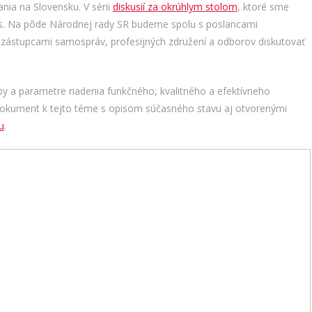
nia na Slovensku. V sérii
diskusií za okrúhlym stolom
, ktoré sme
nes. Na pôde Národnej rady SR budeme spolu s poslancami
, zástupcami samospráv, profesijných združení a odborov diskutovať
py a parametre riadenia funkčného, kvalitného a efektívneho
dokument k tejto téme s opisom súčasného stavu aj otvorenými
u
.