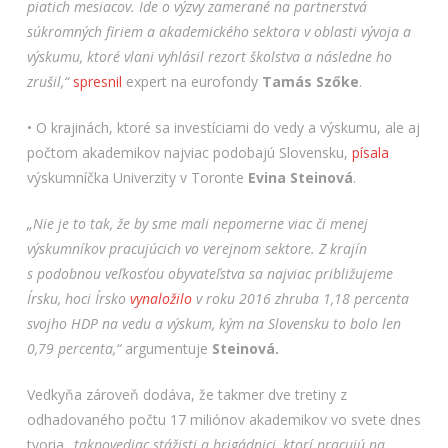
piatich mesiacov. Ide o výzvy zamerané na partnerstvá
súkromných firiem a akademického sektora v oblasti vývoja a
výskumu, ktoré vlani vyhlásil rezort školstva a následne ho
zrušil,“
spresnil
expert na eurofondy
Tamás Szőke
.
• O krajinách, ktoré sa investíciami do vedy a výskumu, ale aj
počtom akademikov najviac podobajú Slovensku,
písala
výskumníčka Univerzity v Toronte
Evina Steinová
.
„Nie je to tak, že by sme mali nepomerne viac či menej
výskumníkov pracujúcich vo verejnom sektore. Z krajín
s podobnou veľkosťou obyvateľstva sa najviac približujeme
Írsku, hoci Írsko
vynaložilo
v roku 2016 zhruba 1,18 percenta
svojho HDP na vedu a výskum, kým na Slovensku to bolo len
0,79 percenta
,“
argumentuje
Steinová.
Vedkyňa zároveň dodáva, že takmer dve tretiny z
odhadovaného počtu 17 miliónov akademikov vo svete dnes
tvoria
„takpovediac stážisti a brigádnici, ktorí pracujú na