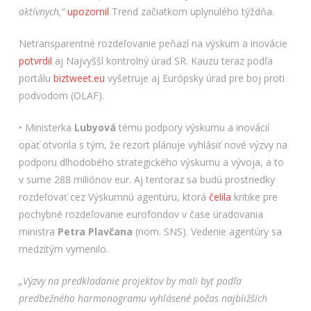
aktívnych,“
upozornil
Trend začiatkom uplynulého týždňa.
Netransparentné rozdeľovanie peňazí na výskum a inovácie
potvrdil
aj Najvyšší kontrolný úrad SR. Kauzu teraz podľa
portálu
biztweet.eu
vyšetruje aj Európsky úrad pre boj proti
podvodom (OLAF).
• Ministerka
Lubyová
tému podpory výskumu a inovácií
opäť otvorila s tým, že rezort plánuje vyhlásiť nové výzvy na
podporu dlhodobého strategického výskumu a vývoja, a to
v sume 288 miliónov eur. Aj tentoraz sa budú prostriedky
rozdeľovať cez Výskumnú agentúru, ktorá
čelila
kritike pre
pochybné rozdeľovanie eurofondov v čase úradovania
ministra
Petra Plavčana
(nom. SNS). Vedenie agentúry sa
medzitým vymenilo.
„Výzvy na predkladanie projektov by mali byť podľa
predbežného harmonogramu vyhlásené počas najbližších