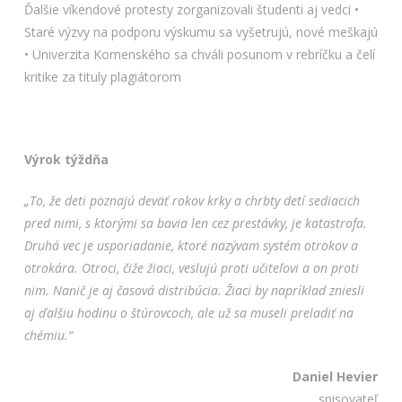
Ďalšie víkendové protesty zorganizovali študenti aj vedci •
Staré výzvy na podporu výskumu sa vyšetrujú, nové meškajú
• Univerzita Komenského sa chváli posunom v rebríčku a čelí
kritike za tituly plagiátorom
Výrok týždňa
„To, že deti poznajú deväť rokov krky a chrbty detí sediacich
pred nimi, s ktorými sa bavia len cez prestávky, je katastrofa.
Druhá vec je usporiadanie, ktoré nazývam systém otrokov a
otrokára. Otroci, čiže žiaci, veslujú proti učiteľovi a on proti
nim. Nanič je aj časová distribúcia. Žiaci by napríklad zniesli
aj ďalšiu hodinu o štúrovcoch, ale už sa museli preladiť na
chémiu.“
Daniel Hevier
spisovateľ