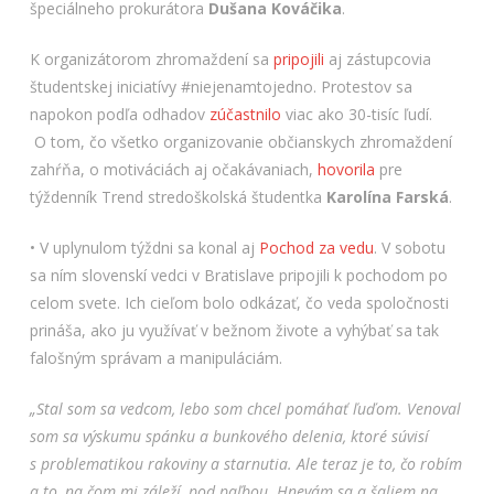
špeciálneho prokurátora
Dušana Kováčika
.
K organizátorom zhromaždení sa
pripojili
aj zástupcovia
študentskej iniciatívy #niejenamtojedno. Protestov sa
napokon podľa odhadov
zúčastnilo
viac ako 30-tisíc ľudí.
O tom, čo všetko organizovanie občianskych zhromaždení
zahŕňa, o motiváciách aj očakávaniach,
hovorila
pre
týždenník Trend stredoškolská študentka
Karolína Farská
.
• V uplynulom týždni sa konal aj
Pochod za vedu
. V sobotu
sa ním slovenskí vedci v Bratislave pripojili k pochodom po
celom svete. Ich cieľom bolo odkázať, čo veda spoločnosti
prináša, ako ju využívať v bežnom živote a vyhýbať sa tak
falošným správam a manipuláciám.
„
Stal som sa vedcom, lebo som chcel pomáhať ľuďom. Venoval
som sa výskumu spánku a bunkového delenia, ktoré súvisí
s problematikou rakoviny a starnutia. Ale teraz je to, čo robím
a to, na čom mi záleží, pod paľbou. Hnevám sa a šaliem na