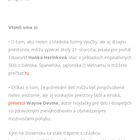
Všimli sme si
• O tom, ako nielen z hľadiska formy výučby, ale aj dizajnu
priestorov, môžu vyzerať školy 21. storočia, písala pre portál
Eduworld
Hanka Herinková
. Viac o príkladoch inšpiratívnych
škôl z Dánska, Španielska, Japonska či Vietnamu si môžete
prečítať
tu
.
• Dôkaz o tom, že potrebám detí môžu byť prispôsobené
nielen vnútorné, ale aj vonkajšie priestory škôl a ihriská,
priniesol
Wayne Devine
, autor hojdačky pre deti i dospelých
so zdravotným znevýhodnením a obmedzenými
možnosťami pohybu.
Kým na Slovensku sa stále trápime s otázkou