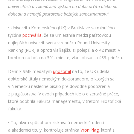
univerzitách a vykonávajú výskum na dobu určitú alebo na
dohodu a nemajú postavenie bežných zamestnancov.“
• Univerzita Komenského (UK) v Bratislave sa minulého
týždňa
pochválila
, že sa umiestnila medzi päťstovkou
najlepších univerzít sveta v rebríčku Round University
Ranking (RUR) a oproti vlaňajšku si polepšila o 42 miest. V
tomto roku bola na 391. mieste, vlani obsadila 433. priečku.
Denník SME medzitým
upozornil
na to, že UK udelila
doktorské tituly nemeckým doktorandom, o ktorých sa
v Nemecku následne písalo pre dôvodné podozrenia
z plagiátorstva. V dvoch prípadoch ide o dizertačné práce,
ktoré odobrila Fakulta managementu, v treťom Filozofická
fakulta.
• To, akým spôsobom získavajú nemeckí študenti
a akademici tituly, kontroluje stránka
VroniPlag
, ktorá si