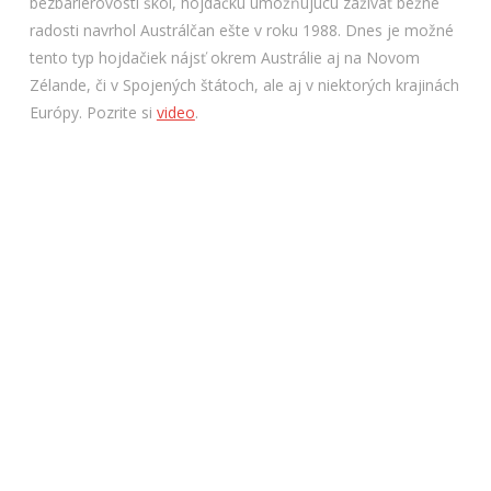
bezbariérovosti škôl, hojdačku umožňujúcu zažívať bežné
radosti navrhol Austrálčan ešte v roku 1988. Dnes je možné
tento typ hojdačiek nájsť okrem Austrálie aj na Novom
Zélande, či v Spojených štátoch, ale aj v niektorých krajinách
Európy. Pozrite si
video
.