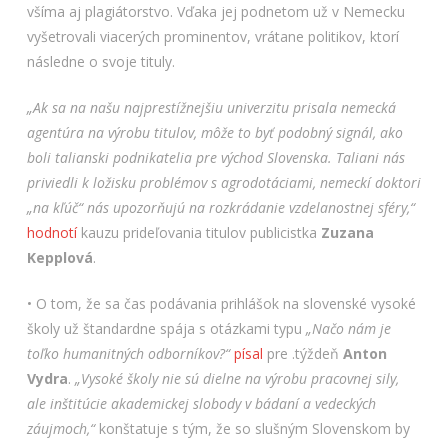
všíma aj plagiátorstvo. Vďaka jej podnetom už v Nemecku
vyšetrovali viacerých prominentov, vrátane politikov, ktorí
následne o svoje tituly.
„Ak sa na našu najprestížnejšiu univerzitu prisala nemecká
agentúra na výrobu titulov, môže to byť podobný signál, ako
boli talianski podnikatelia pre východ Slovenska. Taliani nás
priviedli k ložisku problémov s agrodotáciami, nemeckí doktori
„na kľúč“ nás upozorňujú na rozkrádanie vzdelanostnej sféry,“
hodnotí
kauzu prideľovania titulov publicistka
Zuzana
Kepplová
.
• O tom, že sa čas podávania prihlášok na slovenské vysoké
školy už štandardne spája s otázkami typu
„Načo nám je
toľko humanitných odborníkov?“
písal
pre .týždeň
Anton
Vydra
.
„Vysoké školy nie sú dielne na výrobu pracovnej sily,
ale inštitúcie akademickej slobody v bádaní a vedeckých
záujmoch,“
konštatuje s tým, že so slušným Slovenskom by