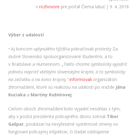
v
rozhovore
pre portál Čierna labuť | 9. 4. 2018
Výber z udalostí
• Aj koncom uplynulého týždňa pokračovali protesty Za
slušné Slovensko spoluorganizované študentmi, a to
v Bratislave a Humennom.
„Takto chceme symbolicky vyjadriť
jednotu naprieč všetkými slovenskými krajmi, a to symbolicky
na začiatku a na konci krajiny,“
informovali
organizátori
zhromaždení, ktoré sú reakciou na udalosti po vražde
Jána
Kuciaka
a
Martiny Kušnírovej
.
Cieľom oboch zhromaždení bolo vyjadriť nesúhlas s tým,
aby v pozícii prezidenta policajného zboru zotrval
Tibor
Gašpar
, poukázať na nevyhnutné systémové zmeny vo
fungovaní policajnej inšpekcie, či žiadať odstúpenie