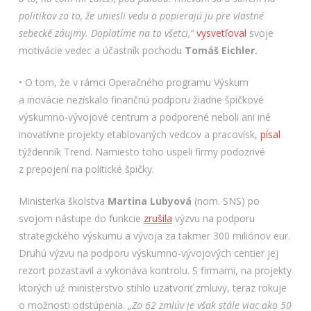
politikov za to, že uniesli vedu a popierajú ju pre vlastné
sebecké záujmy. Doplatíme na to všetci,“
vysvetľoval
svoje
motivácie vedec a účastník pochodu
Tomáš Eichler.
• O tom, že v rámci Operačného programu Výskum
a inovácie nezískalo finančnú podporu žiadne špičkové
výskumno-vývojové centrum a podporené neboli ani iné
inovatívne projekty etablovaných vedcov a pracovísk,
písal
týždenník Trend. Namiesto toho uspeli firmy podozrivé
z prepojení na politické špičky.
Ministerka školstva
Martina Lubyová
(nom. SNS) po
svojom nástupe do funkcie
zrušila
výzvu na podporu
strategického výskumu a vývoja za takmer 300 miliónov eur.
Druhú výzvu na podporu výskumno-vývojových centier jej
rezort pozastavil a vykonáva kontrolu. S firmami, na projekty
ktorých už ministerstvo stihlo uzatvoriť zmluvy, teraz rokuje
o možnosti odstúpenia.
„Zo 62 zmlúv je však stále viac ako 50