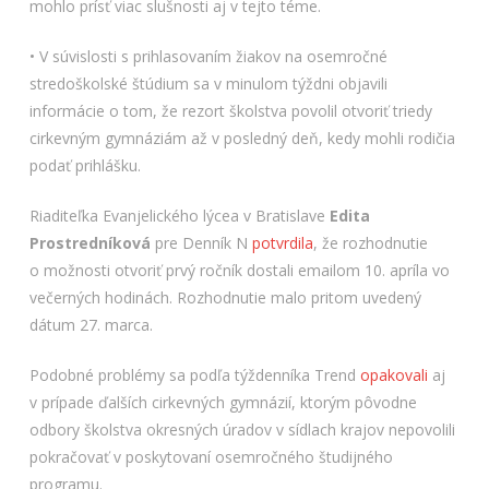
mohlo prísť viac slušnosti aj v tejto téme.
• V súvislosti s prihlasovaním žiakov na osemročné
stredoškolské štúdium sa v minulom týždni objavili
informácie o tom, že rezort školstva povolil otvoriť triedy
cirkevným gymnáziám až v posledný deň, kedy mohli rodičia
podať prihlášku.
Riaditeľka Evanjelického lýcea v Bratislave
Edita
Prostredníková
pre Denník N
potvrdila
, že rozhodnutie
o možnosti otvoriť prvý ročník dostali emailom 10. apríla vo
večerných hodinách. Rozhodnutie malo pritom uvedený
dátum 27. marca.
Podobné problémy sa podľa týždenníka Trend
opakovali
aj
v prípade ďalších cirkevných gymnázií, ktorým pôvodne
odbory školstva okresných úradov v sídlach krajov nepovolili
pokračovať v poskytovaní osemročného študijného
programu.