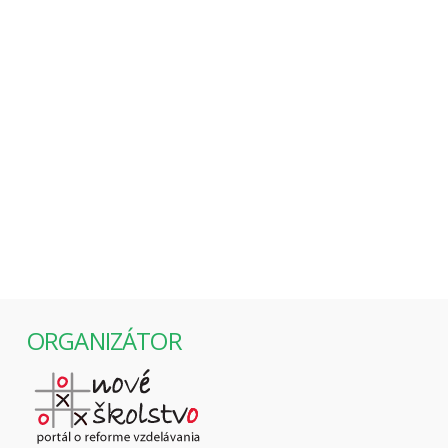
AJ na Pohode sme sa rozprávali o potrebe zmien v
školskom systéme a o tom, že pri akejkoľvek
diskusii treba mať na zreteli predovšetkým samotné
dieťa.
ORGANIZÁTOR