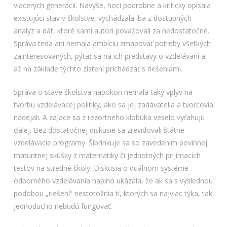
viacerých generácií. Navyše, hoci podrobne a kriticky opísala
existujúci stav v školstve, vychádzala iba z dostupných
analýz a dát, ktoré sami autori považovali za nedostatočné.
Správa teda ani nemala ambíciu zmapovať potreby všetkých
zainteresovaných, pýtať sa na ich predstavy o vzdelávaní a
až na základe týchto zistení prichádzať s riešeniami.
Správa o stave školstva napokon nemala taký vplyv na
tvorbu vzdelávacej politiky, ako sa jej zadávatelia a tvorcovia
nádejali. A zajace sa z rezortného klobúka veselo vyťahujú
ďalej. Bez dostatočnej diskusie sa zrevidovali štátne
vzdelávacie programy. Šibrinkuje sa so zavedením povinnej
maturitnej skúšky z matematiky či jednotných prijímacích
testov na stredné školy. Diskusia o duálnom systéme
odborného vzdelávania naplno ukázala, že ak sa s výslednou
podobou „riešení“ nestotožnia tí, ktorých sa najviac týka, tak
jednoducho nebudú fungovať.