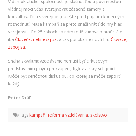
V demokratickej spoločnosti je slušnosťou a povinnosťou
vládnej moci včas zverejňovať zásadné zámery a
konzultovať ich s verejnosťou ešte pred prijatím konečných
rozhodnutí. Naša kampaň sa preto snaží vrátiť do hry hlas
verejnosti. Po 25 rokoch sa nám totiž zunovalo hrať stále
iba
Človeče, nehnevaj sa
, a tak ponúkame novú hru
Človeče,
zapoj sa
.
Snaha skvalitniť vzdelávanie nemusí byť cirkusovým
predstavením plným prekvapení, fígľov a skrytých poínt.
Môže byť serióznou diskusiou, do ktorej sa môže zapojiť
každý.
Peter Dráľ
Tags:
kampaň
,
reforma vzdelávania
,
školstvo