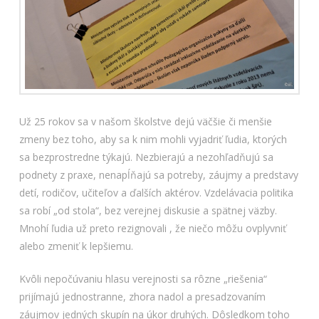
Už 25 rokov sa v našom školstve dejú väčšie či menšie
zmeny bez toho, aby sa k nim mohli vyjadriť ľudia, ktorých
sa bezprostredne týkajú. Nezbierajú a nezohľadňujú sa
podnety z praxe, nenapĺňajú sa potreby, záujmy a predstavy
detí, rodičov, učiteľov a ďalších aktérov. Vzdelávacia politika
sa robí „od stola“, bez verejnej diskusie a spätnej väzby.
Mnohí ľudia už preto rezignovali , že niečo môžu ovplyvniť
alebo zmeniť k lepšiemu.
Kvôli nepočúvaniu hlasu verejnosti sa rôzne „riešenia“
prijímajú jednostranne, zhora nadol a presadzovaním
záujmov jedných skupín na úkor druhých. Dôsledkom toho