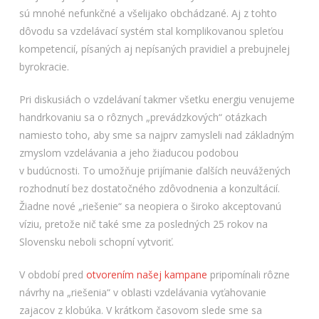
sú mnohé nefunkčné a všelijako obchádzané. Aj z tohto
dôvodu sa vzdelávací systém stal komplikovanou spleťou
kompetencií, písaných aj nepísaných pravidiel a prebujnelej
byrokracie.
Pri diskusiách o vzdelávaní takmer všetku energiu venujeme
handrkovaniu sa o rôznych „prevádzkových“ otázkach
namiesto toho, aby sme sa najprv zamysleli nad základným
zmyslom vzdelávania a jeho žiaducou podobou
v budúcnosti. To umožňuje prijímanie ďalších neuvážených
rozhodnutí bez dostatočného zdôvodnenia a konzultácií.
Žiadne nové „riešenie“ sa neopiera o široko akceptovanú
víziu, pretože nič také sme za posledných 25 rokov na
Slovensku neboli schopní vytvoriť.
V období pred
otvorením našej kampane
pripomínali rôzne
návrhy na „riešenia“ v oblasti vzdelávania vyťahovanie
zajacov z klobúka. V krátkom časovom slede sme sa