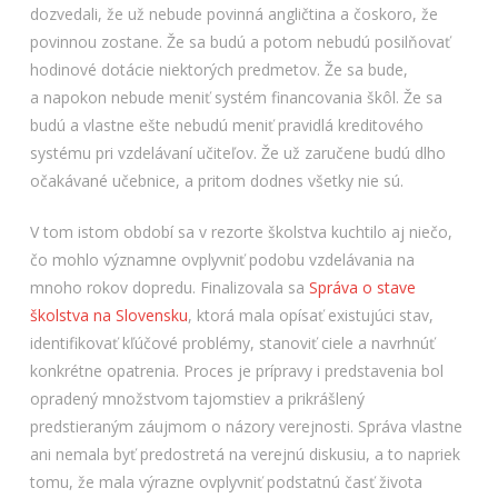
dozvedali, že už nebude povinná angličtina a čoskoro, že
povinnou zostane. Že sa budú a potom nebudú posilňovať
hodinové dotácie niektorých predmetov. Že sa bude,
a napokon nebude meniť systém financovania škôl. Že sa
budú a vlastne ešte nebudú meniť pravidlá kreditového
systému pri vzdelávaní učiteľov. Že už zaručene budú dlho
očakávané učebnice, a pritom dodnes všetky nie sú.
V tom istom období sa v rezorte školstva kuchtilo aj niečo,
čo mohlo významne ovplyvniť podobu vzdelávania na
mnoho rokov dopredu. Finalizovala sa
Správa o stave
školstva na Slovensku
, ktorá mala opísať existujúci stav,
identifikovať kľúčové problémy, stanoviť ciele a navrhnúť
konkrétne opatrenia. Proces je prípravy i predstavenia bol
opradený množstvom tajomstiev a prikrášlený
predstieraným záujmom o názory verejnosti. Správa vlastne
ani nemala byť predostretá na verejnú diskusiu, a to napriek
tomu, že mala výrazne ovplyvniť podstatnú časť života