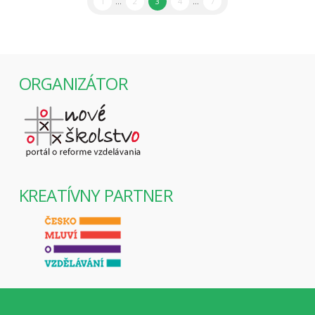
1
...
2
3
4
...
7
ORGANIZÁTOR
KREATÍVNY PARTNER