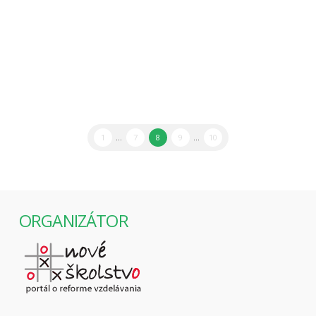
scenároch vzdelávania v budúcnosti, aj na
komentovanie aktuálneho diania v školstve.
Jednotiacim prvkom sú deti a ich potreby, ktoré by
mali školy vedieť naplniť.
1
...
7
8
9
...
10
ORGANIZÁTOR