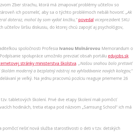
zvom Zber strachu, ktorá má zmapovať problémy učiteľov so
ároveň ich posmeliť, aby sa o týchto problémoch nebáli hovoriť.
„Ak
eral doteraz, mohol by som vydať knižku,“
povedal
viceprezident SKU
h učiteľov širšiu diskusiu, do ktorej chcú zapojiť aj psychológov,
aditeľkou spoločnosti Profesia
Ivanou Molnárovou
Memorandum o
 Podpísanie spolupráce umožnilo prevziať obsah portálu
edujobs.sk
ternetovej stránky ministerstva školstva
.
„Našou snahou bolo pretaviť
 školám moderný a bezplatný nástroj na vyhľadávanie nových kolegov,“
delávaní je veľký. Na jednu pracovnú pozíciu reaguje priemerne 26
u tzv. tabletových školení. Prvé dve etapy školení mali pomôcť
ovacích hodinách, tretia etapa pod názvom „Samsung School“ ich má
omôcť riešiť nová služba starostlivosti o deti v tzv. detských