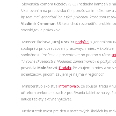
Slovenská komora učiteľov (SKU) rozbieha kampaň s ná
šikanovaním na pracovisku či s porušovaním zákonov a z
by som mal vychádzať len z tých príbehov, ktoré som zozbi
Vladimír Crmoman
. Učitelia chcú rozprúdiť o problémoc
sociológov a právnikov.
Minister školstva
Juraj Draxler
podpísal
s generálnou ri
spolupráci pri obsadzovaní pracovných miest v školstve.
spoločnosti Profesia a prezentovať ho priamo v rámci
in
17-ročné skúsenosti s hľadaním zamestnancov a poskytnúť
povedala
Molnárová
.
Dodala
, že záujem o miesta vo vz
uchádzačov, pričom záujem je najmä v regiónoch.
Ministerstvo školstva
informovalo
, že spúšťa tretiu vln
učiteľom prekonať strach z používania tabletov na vyuč
naučiť tablety aktívne využívať.
Nedostatok miest pre deti v materských školách by mala p