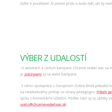
ťažké si predstaviť, že potom prídu a budú takí, akí by mali
VÝBER Z UDALOSTÍ
O aktivitách a cieľoch kampane Chceme vedieť viac sa m
je
zverejnený
aj na webe kampane.
V rámci spolupráce s časopisom Dobrá škola pribudol na
na neadvekvátny prístup zo strany pedagógov.
Príbeh Ja
spolu s komentármi učiteľov. Pošlite nám aj vy zážitky sv
vsetci@chcemevedietviac.sk
!