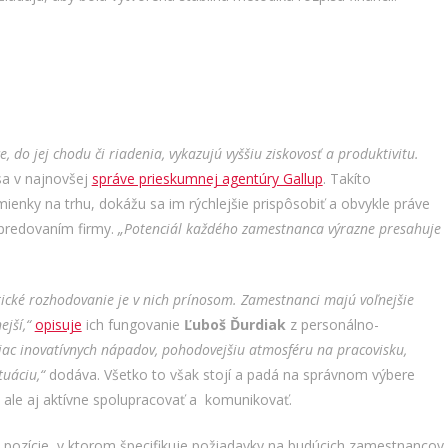
 do jej chodu či riadenia, vykazujú vyššiu ziskovosť a produktivitu.
a v najnovšej
správe prieskumnej agentúry Gallup
. Takíto
enky na trhu, dokážu sa im rýchlejšie prispôsobiť a obvykle práve
apredovaním firmy.
„Potenciál každého zamestnanca výrazne presahuje
cké rozhodovanie je v nich prínosom. Zamestnanci majú voľnejšie
ejší,“
opisuje
ich fungovanie
Ľuboš Ďurdiak
z personálno-
ac inovatívnych nápadov, pohodovejšiu atmosféru na pracovisku,
tuáciu,“
dodáva. Všetko to však stojí a padá na správnom výbere
 ale aj aktívne spolupracovať a komunikovať.
 pozície, v ktorom špecifikuje požiadavky na budúcich zamestnancov