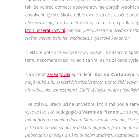
tak, že vopred odmieta absolventov niektorých vysokýc
absolventi týchto škôl a odborov nie sú dostatočne pripr
ale nezaručuje,“
dodáva. Problémy s nimi majú podľa nej a
ktorú inzerát rozvíril
, napísal:
„Pri uverejnení predmetného
Našim cieľom bolo len zjednodušiť výberové konanie.“
Niektoré dotknuté vysoké školy vyjadrili s názorom spolo
tému nekomentovalo, vyjadrí sa vraj až na základe výsle
Na inzerát
zareagovali
aj študenti.
Darina Kvetanová
, 
majú veľkú silu. O všetkých absolventoch týchto škôl vytvár
ale vôbec ako zamestnanci. Súdiť všetkých podľa niekoľkých
Na otázku, prečo učí na univerzite, ktorá má podľa za
vysokoškolská pedagogička
Veronika Pizano
:
„Je to mo
má dobrého a silného ducha. Máme ženské vedenie, ktoré 
je to cítiť. Snažia sa posúvať školu dopredu. Je tu mnoho a
Dobre sa tu pracuje a sú tu aj dobrí študenti. Zastupovala