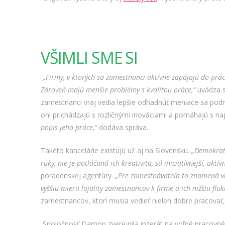
VŠIMLI SME SI
„Firmy, v ktorých sa zamestnanci aktívne zapájajú do práce,
Zároveň majú menšie problémy s kvalitou práce,“
uvádza s
zamestnanci vraj vedia lepšie odhadnúť meniace sa podmi
oni prichádzajú s rozličnými inováciami a pomáhajú s n
popis jeho práce,“
dodáva správa.
Takéto kancelárie existujú už aj na Slovensku.
„Demokrati
ruky, nie je potláčaná ich kreativita, sú iniciatívnejší, aktívn
poradenskej agentúry.
„Pre zamestnávateľa to znamená vi
vyššiu mieru lojality zamestnancov k firme a ich nižšiu fluk
zamestnancov, ktorí musia vedieť nielen dobre pracovať,
Spoločnosť Damon zverejnila inzerát na voľné pracovné