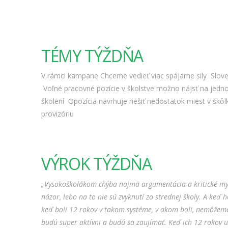
TÉMY TÝŽDŇA
V rámci kampane Chceme vedieť viac spájame sily
Slov
Voľné pracovné pozície v školstve možno nájsť na jed
školení
Opozícia navrhuje riešiť nedostatok miest v šk
provizóriu
VÝROK TÝŽDŇA
„Vysokoškolákom chýba najmä argumentácia a kritické mysl
názor, lebo na to nie sú zvyknutí zo strednej školy. A keď
keď boli 12 rokov v takom systéme, v akom boli, nemôžeme 
budú super aktívni a budú sa zaujímať. Keď ich 12 rokov uči