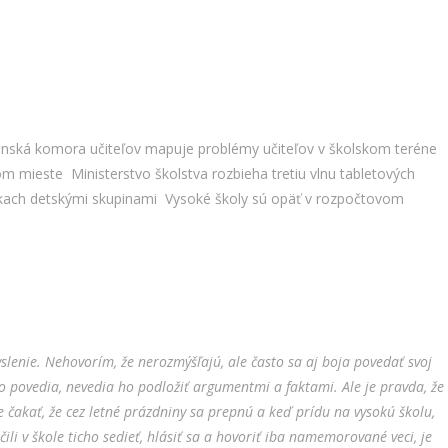
enská komora učiteľov mapuje problémy učiteľov v školskom teréne
nom mieste
Ministerstvo školstva rozbieha tretiu vlnu tabletových
ôlkach detskými skupinami
Vysoké školy sú opäť v rozpočtovom
enie. Nehovorím, že nerozmýšľajú, ale často sa aj boja povedať svoj
 ho povedia, nevedia ho podložiť argumentmi a faktami. Ale je pravda, že
čakať, že cez letné prázdniny sa prepnú a keď prídu na vysokú školu,
li v škole ticho sedieť, hlásiť sa a hovoriť iba namemorované veci, je