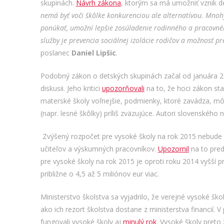
skupinách.
Návrh zákona
, ktorým sa má umožniť vznik d
nemá byť voči škôlke konkurenciou ale alternatívou. Mnohý
ponúkať, umožní lepšie zosúladenie rodinného a pracovného 
služby je prevencia sociálnej izolácie rodičov a možnosť p
poslanec
Daniel Lipšic
.
Podobný zákon o detských skupinách začal od januára 2015
diskusii. Jeho kritici
upozorňovali
na to, že hoci zákon st
materské školy voľnejšie, podmienky, ktoré zavádza, mô
(napr. lesné škôlky) príliš zväzujúce. Autori slovenské
Zvýšený rozpočet pre vysoké školy na rok 2015 nebude s
učiteľov a výskumných pracovníkov.
Upozornil
na to pre
pre vysoké školy na rok 2015 je oproti roku 2014 vyšší p
približne o 4,5 až 5 miliónov eur viac.
Ministerstvo školstva sa vyjadrilo, že verejné vysoké šk
ako ich rezort školstva dostane z ministerstva financií
fungovali vysoké školy aj
minulý rok
. Vysoké školy preto 