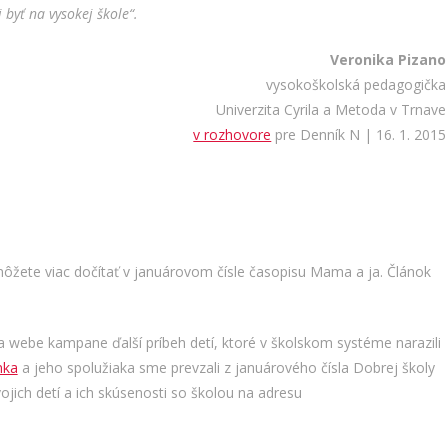
 byť na vysokej škole“.
Veronika Pizano
vysokoškolská pedagogička
Univerzita Cyrila a Metoda v Trnave
v rozhovore
pre Denník N | 16. 1. 2015
ôžete viac dočítať v januárovom čísle časopisu Mama a ja. Článok
 webe kampane ďalší príbeh detí, ktoré v školskom systéme narazili
nka
a jeho spolužiaka sme prevzali z januárového čísla Dobrej školy
ojich detí a ich skúsenosti so školou na adresu