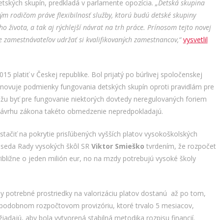
etských skupín, predkladá v parlamente opozícia.
„Detská skupina
m rodičom práve flexibilnosť služby, ktorú budú detské skupiny
života, a tak aj rýchlejší návrat na trh práce. Prínosom tejto novej
re zamestnávateľov udržať si kvalifikovaných zamestnancov,“
vysvetlil
 platiť v Českej republike. Bol prijatý po búrlivej spoločenskej
anovuje podmienky fungovania detských skupín oproti pravidlám pre
žu byť pre fungovanie niektorých dovtedy neregulovaných foriem
ho návrhu zákona takéto obmedzenie nepredpokladajú.
tačiť na pokrytie prisľúbených vyšších platov vysokoškolských
dseda Rady vysokých škôl SR
Viktor Smieško
tvrdením, že rozpočet
ribližne o jeden milión eur, no na mzdy potrebujú vysoké školy
oly potrebné prostriedky na valorizáciu platov dostanú až po tom,
. V podobnom rozpočtovom provizóriu, ktoré trvalo 5 mesiacov,
žiadajú, aby bola vytvorená stabilná metodika rozpisu financií.