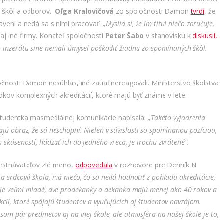
h škôl a odborov.
Oľga Kralovičová
zo spoločnosti Damon
tvrdí
, že
avení a nedá sa s nimi pracovať.
„Myslia si, že im titul niečo zaručuje,
j iné firmy. Konateľ spoločnosti
Peter Šabo
v stanovisku k
diskusii,
 inzerátu sme nemali úmysel poškodiť žiadnu zo spomínaných škôl.
čnosti Damon nesúhlas, iné zatiaľ nereagovali. Ministerstvo školstva
dkov komplexných akreditácií, ktoré majú byť známe v lete.
študentka masmediálnej komunikácie napísala:
„Takéto vyjadrenia
ajú obraz, že sú neschopní. Nielen v súvislosti so spomínanou pozíciou,
 skúseností, hádzať ich do jedného vreca, je trochu zvrátené“.
mestnávateľov zlé meno,
odpovedala
v rozhovore pre Denník N
ja srdcová škola, má niečo, čo sa nedá hodnotiť z pohľadu akreditácie,
je veľmi mladé, dve prodekanky a dekanka majú menej ako 40 rokov a
kcií, ktoré spájajú študentov a vyučujúcich aj študentov navzájom.
 som pár predmetov aj na inej škole, ale atmosféra na našej škole je to,